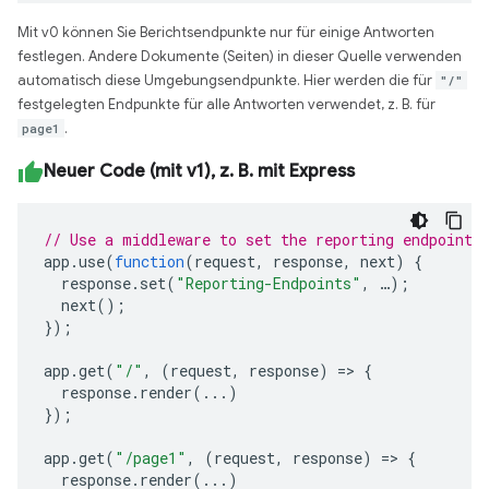
Mit v0 können Sie Berichtsendpunkte nur für einige Antworten
festlegen. Andere Dokumente (Seiten) in dieser Quelle verwenden
automatisch diese Umgebungsendpunkte. Hier werden die für
"/"
festgelegten Endpunkte für alle Antworten verwendet, z. B. für
page1
.
Neuer Code (mit v1), z. B. mit Express
// Use a middleware to set the reporting endpoint(
app
.
use
(
function
(
request
,
response
,
next
)
{
response
.
set
(
"Reporting-Endpoints"
,
…
);
next
();
});
app
.
get
(
"/"
,
(
request
,
response
)
=>
{
response
.
render
(...)
});
app
.
get
(
"/page1"
,
(
request
,
response
)
=>
{
response
.
render
(...)