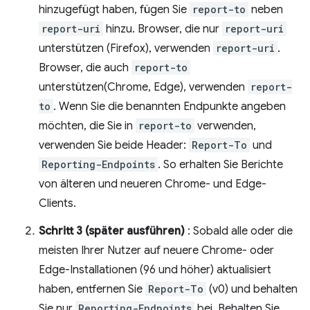
hinzugefügt haben, fügen Sie
report-to
neben
report-uri
hinzu. Browser, die nur
report-uri
unterstützen (Firefox), verwenden
report-uri
.
Browser, die auch
report-to
unterstützen(Chrome, Edge), verwenden
report-
to
. Wenn Sie die benannten Endpunkte angeben
möchten, die Sie in
report-to
verwenden,
verwenden Sie beide Header:
Report-To
und
Reporting-Endpoints
. So erhalten Sie Berichte
von älteren und neueren Chrome- und Edge-
Clients.
Schritt 3 (später ausführen)
: Sobald alle oder die
meisten Ihrer Nutzer auf neuere Chrome- oder
Edge-Installationen (96 und höher) aktualisiert
haben, entfernen Sie
Report-To
(v0) und behalten
Sie nur
Reporting-Endpoints
bei. Behalten Sie