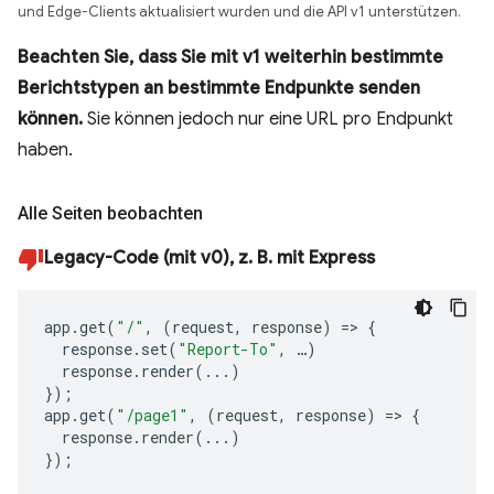
und Edge-Clients aktualisiert wurden und die API v1 unterstützen.
Beachten Sie, dass Sie mit v1 weiterhin bestimmte
Berichtstypen an bestimmte Endpunkte senden
können.
Sie können jedoch nur eine URL pro Endpunkt
haben.
Alle Seiten beobachten
Legacy-Code (mit v0), z. B. mit Express
app
.
get
(
"/"
,
(
request
,
response
)
=>
{
response
.
set
(
"Report-To"
,
…
)
response
.
render
(...)
});
app
.
get
(
"/page1"
,
(
request
,
response
)
=>
{
response
.
render
(...)
});