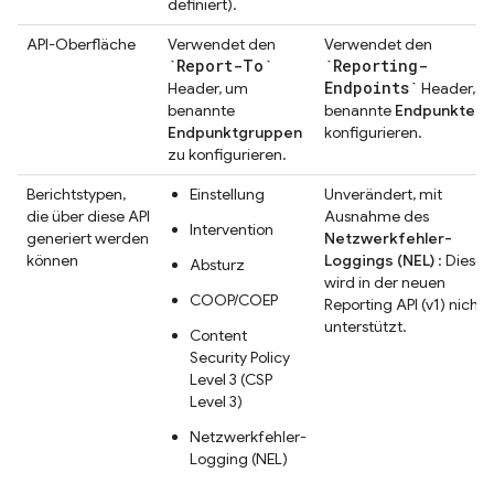
definiert).
API-Oberfläche
Verwendet den
Verwendet den
`Report-To`
`Reporting-
Endpoints`
Header, um
Header, u
benannte
benannte
Endpunkte
z
Endpunktgruppen
konfigurieren.
zu konfigurieren.
Berichtstypen,
Einstellung
Unverändert, mit
die über diese API
Ausnahme des
Intervention
generiert werden
Netzwerkfehler-
können
Loggings (NEL)
: Dieses
Absturz
wird in der neuen
COOP/COEP
Reporting API (v1) nicht
unterstützt.
Content
Security Policy
Level 3 (CSP
Level 3)
Netzwerkfehler-
Logging (NEL)