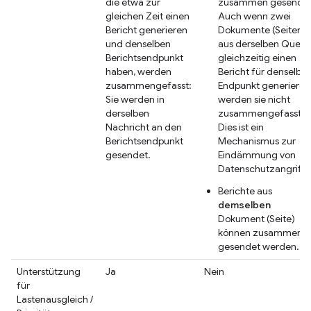
die etwa zur
zusammen gesendet
gleichen Zeit einen
Auch wenn zwei
Bericht generieren
Dokumente (Seiten)
und denselben
aus derselben Quelle
Berichtsendpunkt
gleichzeitig einen
haben, werden
Bericht für denselbe
zusammengefasst:
Endpunkt generieren
Sie werden in
werden sie nicht
derselben
zusammengefasst.
Nachricht an den
Dies ist ein
Berichtsendpunkt
Mechanismus zur
gesendet.
Eindämmung von
Datenschutzangriffe
Berichte aus
demselben
Dokument (Seite)
können zusammen
gesendet werden.
Unterstützung
Ja
Nein
für
Lastenausgleich /