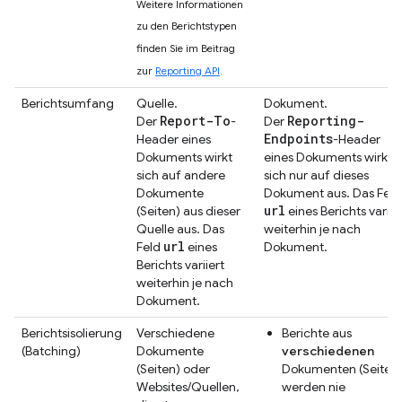
Weitere Informationen
zu den Berichtstypen
finden Sie im Beitrag
zur
Reporting API
.
Berichtsumfang
Quelle.
Dokument.
Report-To
Reporting-
Der
-
Der
Endpoints
Header eines
-Header
Dokuments wirkt
eines Dokuments wirkt
sich auf andere
sich nur auf dieses
Dokumente
Dokument aus. Das Feld
url
(Seiten) aus dieser
eines Berichts variie
Quelle aus. Das
weiterhin je nach
url
Feld
eines
Dokument.
Berichts variiert
weiterhin je nach
Dokument.
Berichtsisolierung
Verschiedene
Berichte aus
(Batching)
Dokumente
verschiedenen
(Seiten) oder
Dokumenten (Seiten
Websites/Quellen,
werden nie