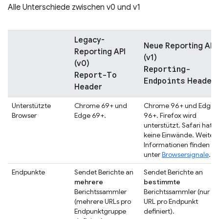
Alle Unterschiede zwischen v0 und v1
Legacy-
Neue Reporting API
Reporting API
(v1)
(v0)
Reporting-
Report-To
Endpoints
Header
Header
Unterstützte
Chrome 69+ und
Chrome 96+ und Edge
Browser
Edge 69+.
96+. Firefox wird
unterstützt. Safari hat
keine Einwände. Weiter
Informationen finden Si
unter
Browsersignale
.
Endpunkte
Sendet Berichte an
Sendet Berichte an
mehrere
bestimmte
Berichtssammler
Berichtssammler (nur ei
(mehrere URLs pro
URL pro Endpunkt
Endpunktgruppe
definiert).