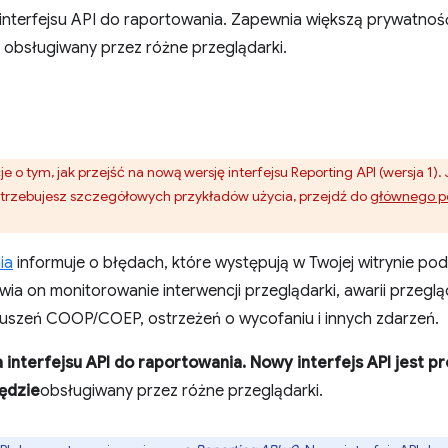
nterfejsu API do raportowania. Zapewnia większą prywatność 
obsługiwany przez różne przeglądarki.
e o tym, jak przejść na nową wersję interfejsu Reporting API (wersja 1).
 potrzebujesz szczegółowych przykładów użycia, przejdź do
głównego po
ia
informuje o błędach, które występują w Twojej witrynie podc
ia on monitorowanie interwencji przeglądarki, awarii przeglą
aruszeń COOP/COEP, ostrzeżeń o wycofaniu i innych zdarzeń.
interfejsu API do raportowania. Nowy interfejs API jest pr
ędzie
obsługiwany przez różne przeglądarki.