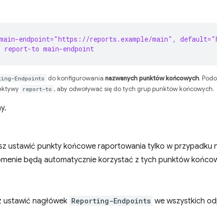
main-endpoint="https://reports.example/main", default="
 report-to main-endpoint
ting-Endpoints
do konfigurowania
nazwanych punktów końcowych
. Podo
ektywy
report-to
, aby odwoływać się do tych grup punktów końcowych.
y.
z ustawić punkty końcowe raportowania tylko w przypadku n
domenie będą automatycznie korzystać z tych punktów końco
sz ustawić nagłówek
Reporting-Endpoints
we wszystkich od