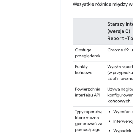
Wszystkie różnice między we
Starszy int
(wersja 0)
Report-T
Obsługa
Chrome 69 lu
przeglądarek
Punkty
Wysyła rapor
końcowe
(w przypadku
zdefiniowano
Powierzchnia
Używa nagł
interfejsu API
konfigurowa
końcowych
.
Typy raportów,
Wycofani
które można
Interwenc
generować za
pomocą tego
Wypadek