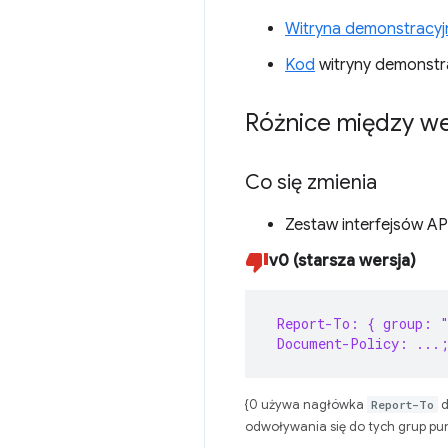
Witryna demonstracyjn
Kod
witryny demonstr
Różnice między wer
Co się zmienia
Zestaw interfejsów API 
v0 (starsza wersja)
 Report-To: { group: 
 Document-Policy: ...;
{0 używa nagłówka
Report-To
d
odwoływania się do tych grup p