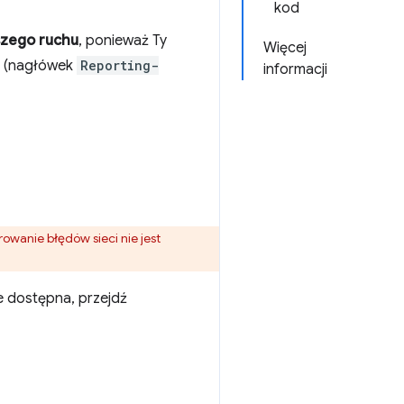
kod
szego ruchu
, ponieważ Ty
Więcej
 1 (nagłówek
Reporting-
informacji
rowanie błędów sieci nie jest
e dostępna, przejdź