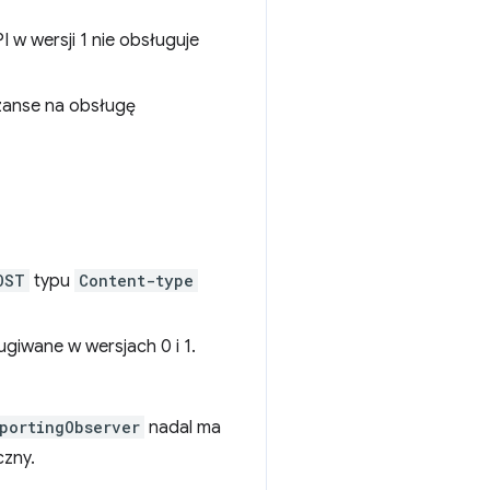
I w wersji 1 nie obsługuje
szanse na obsługę
OST
typu
Content-type
iwane w wersjach 0 i 1.
portingObserver
nadal ma
czny.