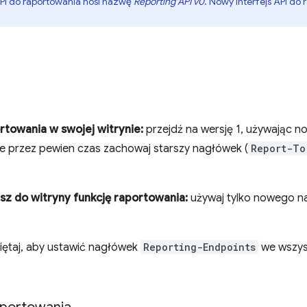
API do raportowania nosi nazwę
Reporting API v0
. Nowy interfejs API do
ortowania w swojej witrynie:
przejdź na wersję 1, używając 
ale przez pewien czas zachowaj starszy nagłówek (
Report-To
esz do witryny funkcję raportowania:
używaj tylko nowego n
ętaj, aby ustawić nagłówek
Reporting-Endpoints
we wszys