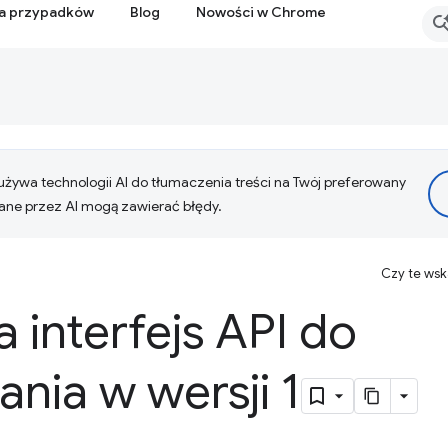
ia przypadków
Blog
Nowości w Chrome
żywa technologii AI do tłumaczenia treści na Twój preferowany
ne przez AI mogą zawierać błędy.
Czy te ws
a interfejs API do
nia w wersji 1