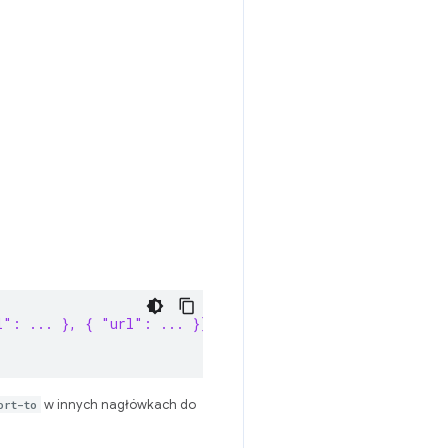
l": ... }, { "url": ... }] }, { group: "default-endpoin
ort-to
w innych nagłówkach do