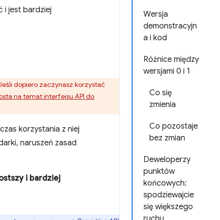
i jest bardziej
Wersja
demonstracyjn
a i kod
Różnice między
wersjami 0 i 1
 Jeśli dopiero zaczynasz korzystać
Co się
sta na temat interfejsu API do
zmienia
Co pozostaje
zas korzystania z niej
bez zmian
darki, naruszeń zasad
Deweloperzy
punktów
ostszy i bardziej
końcowych:
spodziewajcie
się większego
ruchu