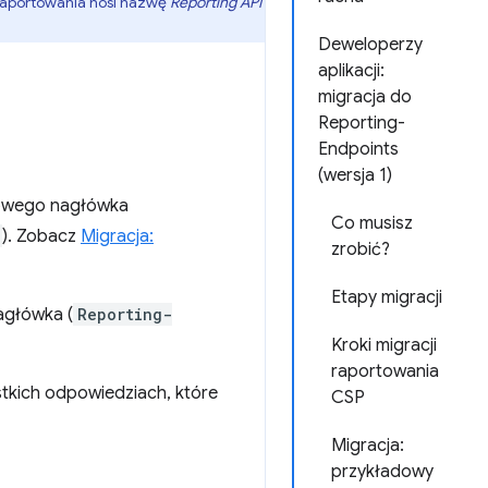
 raportowania nosi nazwę
Reporting API
Deweloperzy
aplikacji:
migracja do
Reporting-
Endpoints
(wersja 1)
nowego nagłówka
Co musisz
). Zobacz
Migracja:
zrobić?
Etapy migracji
agłówka (
Reporting-
Kroki migracji
raportowania
tkich odpowiedziach, które
CSP
Migracja:
przykładowy