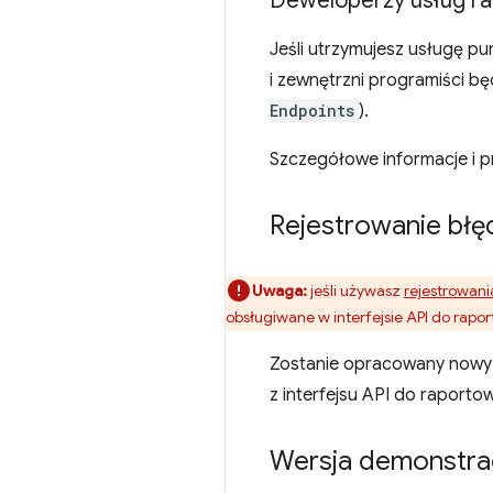
Deweloperzy usług r
Jeśli utrzymujesz usługę p
i zewnętrzni programiści bę
Endpoints
).
Szczegółowe informacje i p
Rejestrowanie błę
Uwaga:
jeśli używasz
rejestrowani
obsługiwane w interfejsie API do rapor
Zostanie opracowany nowy m
z interfejsu API do raporto
Wersja demonstrac