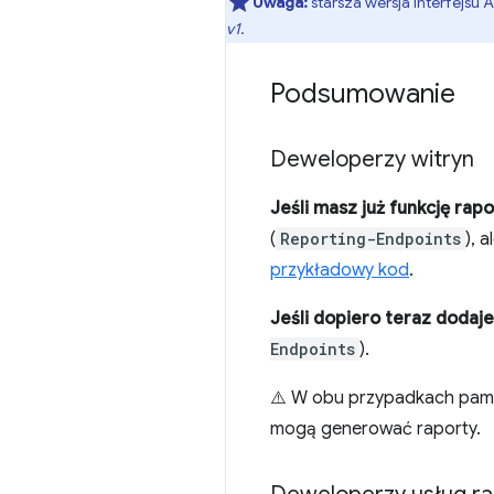
Uwaga:
starsza wersja interfejsu 
v1
.
Podsumowanie
Deweloperzy witryn
Jeśli masz już funkcję rap
(
Reporting-Endpoints
), 
przykładowy kod
.
Jeśli dopiero teraz dodaj
Endpoints
).
⚠️ W obu przypadkach pami
mogą generować raporty.