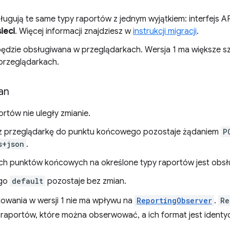
ługują te same typy raportów z jednym wyjątkiem: interfejs AP
ieci
. Więcej informacji znajdziesz w
instrukcji migracji
.
ie będzie obsługiwana w przeglądarkach. Wersja 1 ma większe 
 przeglądarkach.
an
ortów nie uległy zmianie.
z przeglądarkę do punktu końcowego pozostaje żądaniem
P
s+json
.
h punktów końcowych na określone typy raportów jest obsług
ego
default
pozostaje bez zmian.
rtowania w wersji 1 nie ma wpływu na
ReportingObserver
.
Re
raportów, które można obserwować, a ich format jest identy