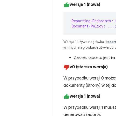
wersja 1 (nowa)
 Reporting-Endpoints: 
 Document-Policy: ...;
Wersja 1 używa nagłówka
Repor
w innych nagłówkach używa dyr
Zakres raportu jest inn
v0 (starsza wersja)
W przypadku wersji 0 możes
dokumenty (strony) w tej 
wersja 1 (nowa)
W przypadku wersji 1 musi
generować raporty.