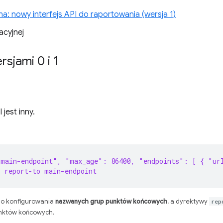
a: nowy interfejs API do raportowania (wersja 1)
acyjnej
sjami 0 i 1
jest inny.
"main-endpoint", "max_age": 86400, "endpoints": [ { "ur
 report-to main-endpoint
o konfigurowania
nazwanych grup punktów końcowych
, a dyrektywy
rep
unktów końcowych.