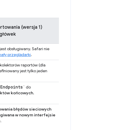
rtowania (wersja 1)
główek
est obsługiwany. Safari nie
nały przeglądarki
.
kolektorów raportów (dla
niowany jest tylko jeden
-Endpoints`
do
któw końcowych
.
owania błędów sieciowych
sługiwana w nowym interfejsie
)
.