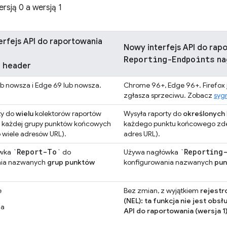
rsją 0 a wersją 1
erfejs API do raportowania
Nowy interfejs API do rapo
Reporting-Endpoints
na
o
header
b nowsza i Edge 69 lub nowsza.
Chrome 96+, Edge 96+. Firefox j
zgłasza sprzeciwu. Zobacz
syg
ty do
wielu
kolektorów raportów
Wysyła raporty do
określonych
 każdej grupy punktów końcowych
każdego punktu końcowego zdefi
 wiele adresów URL).
adres URL).
`Report-To`
`Reporting
ówka
do
Używa nagłówka
nia nazwanych
grup punktów
konfigurowania nazwanych
pun
e
Bez zmian, z wyjątkiem
rejestr
(NEL): ta funkcja nie jest ob
ja
API do raportowania (wersja 1