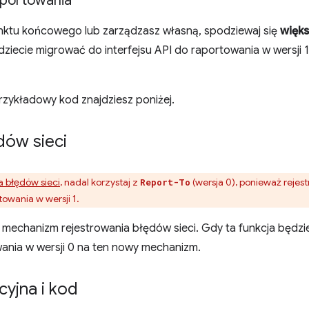
aportowania
unktu końcowego lub zarządzasz własną, spodziewaj się
więk
dziecie migrować do interfejsu API do raportowania w wersji
rzykładowy kod znajdziesz poniżej.
dów sieci
a błędów sieci
, nadal korzystaj z
(wersja 0), ponieważ rejest
Report-To
towania w wersji 1.
echanizm rejestrowania błędów sieci. Gdy ta funkcja będzi
wania w wersji 0 na ten nowy mechanizm.
yjna i kod