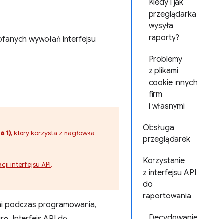
Kiedy i jak
przeglądarka
wysyła
raporty?
ofanych wywołań interfejsu
Problemy
z plikami
cookie innych
firm
i własnymi
Obsługa
a 1)
, który korzysta z nagłówka
przeglądarek
Korzystanie
cji interfejsu API
.
z interfejsu API
do
raportowania
ani podczas programowania,
Decydowanie
rę. Interfejs API do