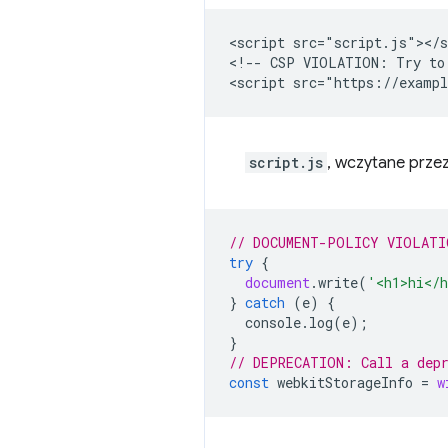
<script src="script.js"></s
<!-- CSP VIOLATION: Try to 
script.js
, wczytane prze
// DOCUMENT-POLICY VIOLATI
try
{
document
.
write
(
'<h1>hi</
}
catch
(
e
)
{
console
.
log
(
e
);
}
// DEPRECATION: Call a dep
const
webkitStorageInfo
=
w