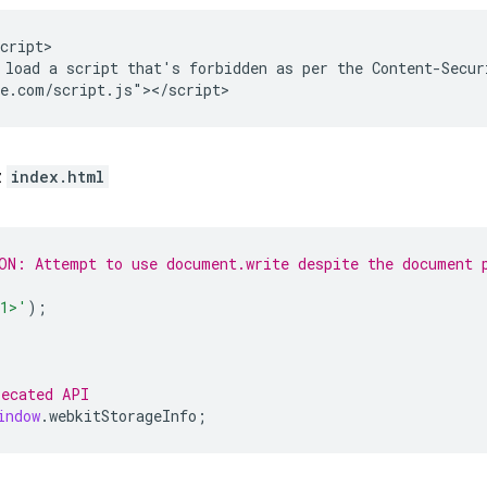
cript>

load a script that's forbidden as per the Content-Securi
z
index.html
ON: Attempt to use document.write despite the document 
h1>'
);
recated API
indow
.
webkitStorageInfo
;