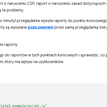
rt o naruszeniu CSP, raport o naruszeniu zasad dotyczących
ą te problemy.
(do minuty) przeglądarka wysyła raporty do punktu końcoweg
rty są wysyłane
poza pasmem
przez samą przeglądarkę (nie 
e raporty.
ęp do raportów w tych punktach końcowych i sprawdzić, co p
m, który ma wpływ na użytkowników.
/site2.example/script.js"
,