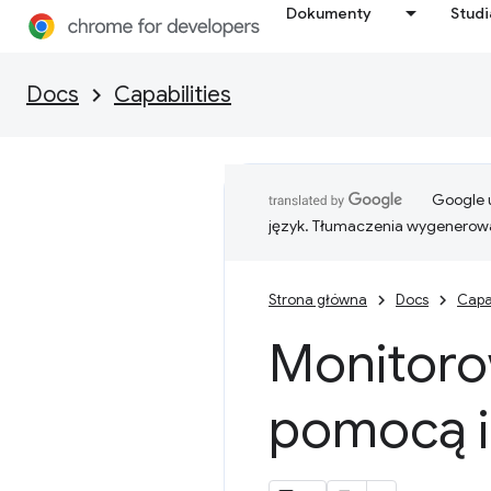
Dokumenty
Stud
Docs
Capabilities
Google u
język. Tłumaczenia wygenerowa
Strona główna
Docs
Capab
Monitorow
pomocą i