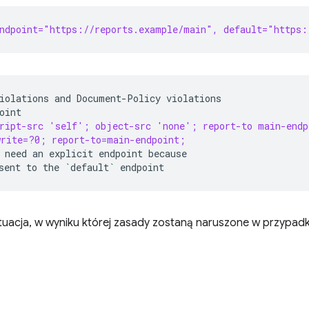
ndpoint="https://reports.example/main", default="https:
iolations
and
Document-Policy
cript-src 'self'; object-src 'none'; report-to main-endp
write=?0; report-to=main-endpoint;
need
an
explicit
endpoint
sent
to
the
`
default
`
tuacja, w wyniku której zasady zostaną naruszone w przypad