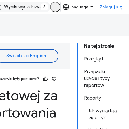
/
Zaloguj się
Na tej stronie
Przegląd
Przypadki
użycia i typy
kazówki były pomocne?
raportów
netowej za
Raporty
ortowania
Jak wyglądają
raporty?