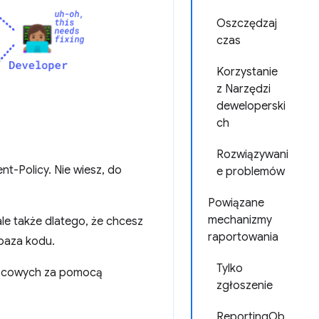
Oszczędzaj
czas
Korzystanie
z Narzędzi
deweloperski
ch
Rozwiązywani
t-Policy. Nie wiesz, do
e problemów
Powiązane
mechanizmy
le także dlatego, że chcesz
raportowania
baza kodu.
Tylko
ońcowych za pomocą
zgłoszenie
ReportingOb