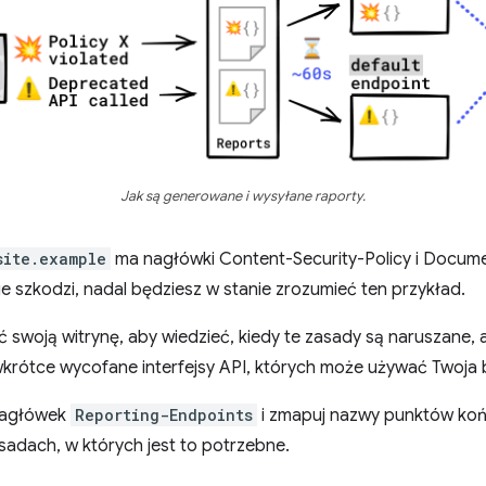
Jak są generowane i wysyłane raporty.
site.example
ma nagłówki Content-Security-Policy i Documen
e szkodzi, nadal będziesz w stanie zrozumieć ten przykład.
swoją witrynę, aby wiedzieć, kiedy te zasady są naruszane, a
krótce wycofane interfejsy API, których może używać Twoja 
 nagłówek
Reporting-Endpoints
i zmapuj nazwy punktów k
adach, w których jest to potrzebne.