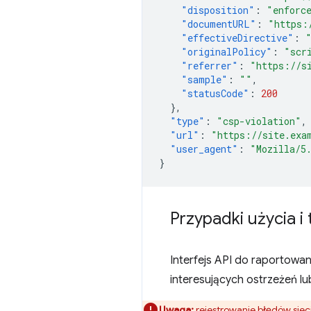
"disposition"
:
"enforc
"documentURL"
:
"https:
"effectiveDirective"
:
"originalPolicy"
:
"scr
"referrer"
:
"https://s
"sample"
:
""
,
"statusCode"
:
200
},
"type"
:
"csp-violation"
,
"url"
:
"https://site.exa
"user_agent"
:
"Mozilla/5
}
Przypadki użycia i
Interfejs API do raportowa
interesujących ostrzeżeń lu
Uwaga:
rejestrowanie błędów siec