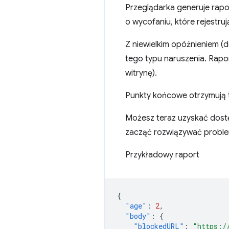
Przeglądarka generuje rapo
o wycofaniu, które rejestruj
Z niewielkim opóźnieniem 
tego typu naruszenia. Rapo
witrynę).
Punkty końcowe otrzymują t
Możesz teraz uzyskać dost
zacząć rozwiązywać proble
Przykładowy raport
{
"age"
:
2
,
"body"
:
{
"blockedURL"
:
"https:/