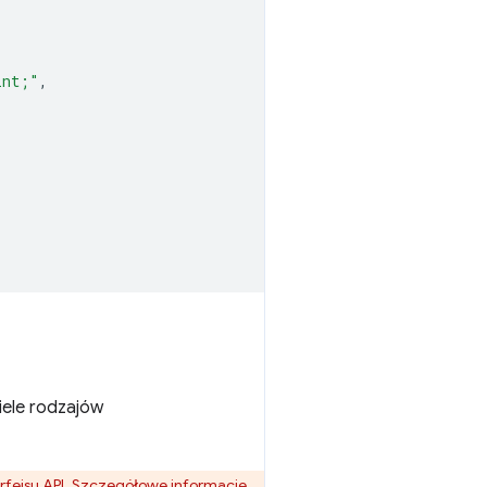
int;"
,
iele rodzajów
terfejsu API. Szczegółowe informacje