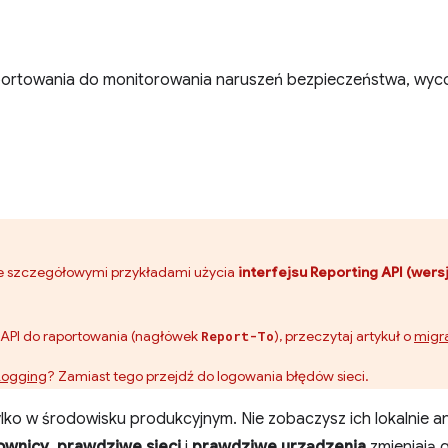
aportowania do monitorowania naruszeń bezpieczeństwa, wyc
I ze szczegółowymi przykładami użycia
interfejsu Reporting API (wersj
su API do raportowania (nagłówek
), przeczytaj artykuł o
migra
Report-To
Logging
? Zamiast tego przejdź do logowania błędów sieci.
ylko w środowisku produkcyjnym. Nie zobaczysz ich lokalnie 
ownicy
,
prawdziwe sieci
i
prawdziwe urządzenia
zmieniają g