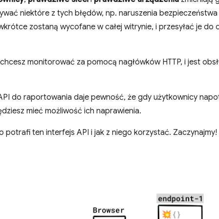
ać niektóre z tych błędów, np. naruszenia bezpieczeństwa l
wkrótce zostaną wycofane w całej witrynie, i przesyłać je do
o chcesz monitorować za pomocą nagłówków HTTP, i jest obs
 API do raportowania daje pewność, że gdy użytkownicy napot
ędziesz mieć możliwość ich naprawienia.
 potrafi ten interfejs API i jak z niego korzystać. Zaczynajmy!