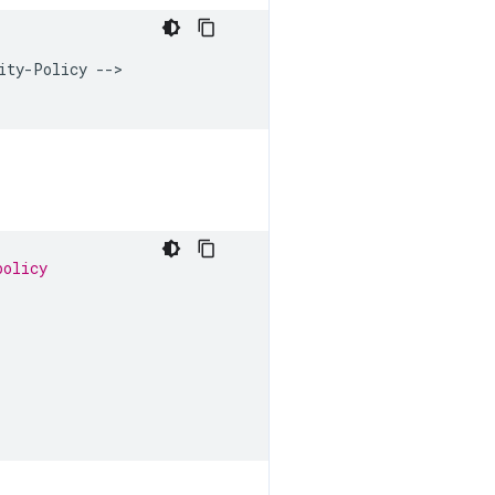
ty-Policy -->

policy