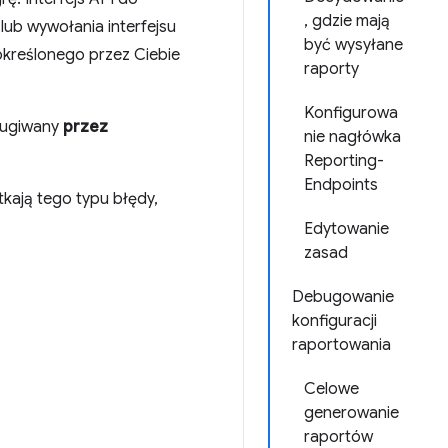
, gdzie mają
ub wywołania interfejsu
być wysyłane
 określonego przez Ciebie
raporty
Konfigurowa
ługiwany
przez
nie nagłówka
Reporting-
Endpoints
kają tego typu błędy,
Edytowanie
zasad
Debugowanie
konfiguracji
raportowania
Celowe
generowanie
raportów