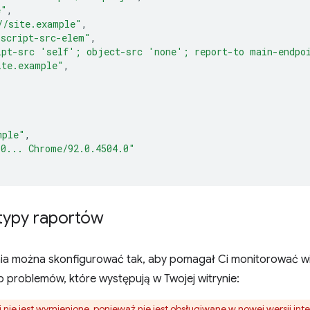
e"
,
//site.example"
,
"script-src-elem"
,
ipt-src 'self'; object-src 'none'; report-to main-endpo
ite.example"
,
mple"
,
.0... Chrome/92.0.4504.0"
 typy raportów
nia można skonfigurować tak, aby pomagał Ci monitorować w
b problemów, które występują w Twojej witrynie:
i
nie jest wymienione, ponieważ nie jest obsługiwane w nowej wersji in