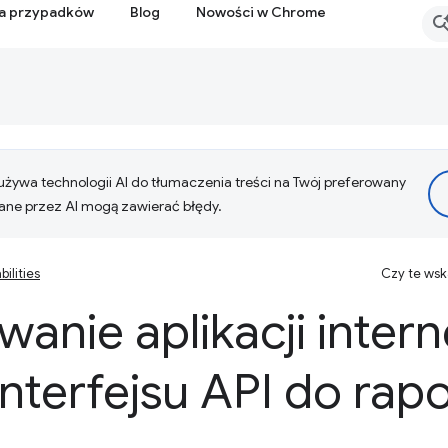
ia przypadków
Blog
Nowości w Chrome
żywa technologii AI do tłumaczenia treści na Twój preferowany
ne przez AI mogą zawierać błędy.
ilities
Czy te ws
anie aplikacji inter
nterfejsu API do rap