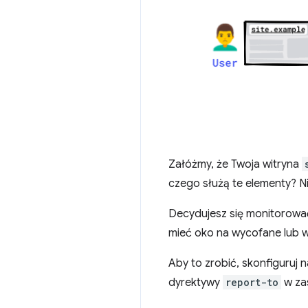
Załóżmy, że Twoja witryna
czego służą te elementy? Ni
Decydujesz się monitorować 
mieć oko na wycofane lub w
Aby to zrobić, skonfiguruj
dyrektywy
report-to
w zas