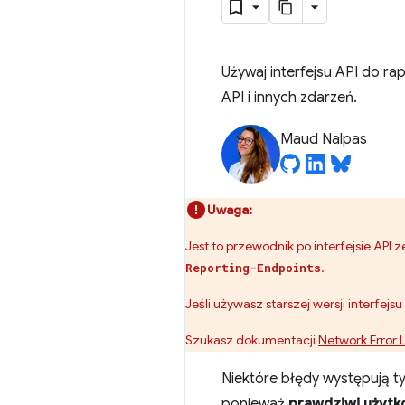
Używaj interfejsu API do r
API i innych zdarzeń.
Maud Nalpas
Uwaga:
Jest to przewodnik po interfejsie AP
.
Reporting-Endpoints
Jeśli używasz starszej wersji interfej
Szukasz dokumentacji
Network Error 
Niektóre błędy występują t
ponieważ
prawdziwi użytk