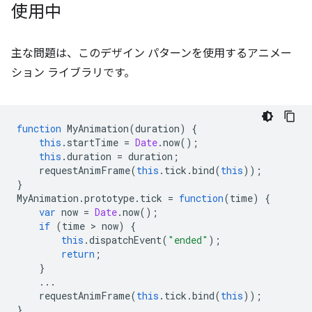
使用中
主な問題は、このデザイン パターンを使用するアニメー
ション ライブラリです。
function
MyAnimation
(
duration
)
{
this
.
startTime
=
Date
.
now
();
this
.
duration
=
duration
;
requestAnimFrame
(
this
.
tick
.
bind
(
this
));
}
MyAnimation
.
prototype
.
tick
=
function
(
time
)
{
var
now
=
Date
.
now
();
if
(
time
 > 
now
)
{
this
.
dispatchEvent
(
"ended"
);
return
;
}
...
requestAnimFrame
(
this
.
tick
.
bind
(
this
));
}