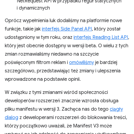
NetRequest API w przypadku reguł statycznych
i dynamicznych
Oprócz wypełnienia luk dodaliśmy na platformie nowe
funkcje, takie jak
interfejs Side Panel API
, który został
udostępniony w tym roku, oraz
interfejs Reading List API
,
który jest obecnie dostępny w wersji beta. O wielu z tych
zmian rozmawialiśmy niedawno na szczycie
poświęconym filtrom reklam i
omówiliśmy
je bardziej
szczegółowo, przedstawiając też zmiany i ulepszenia
wprowadzone na podstawie opinii.
W związku z tymi zmianami wśród społeczności
deweloperów rozszerzeń znacznie wzrosła obsługa
pliku manifestu w wersji 3. Zachęca nas do tego
ciągły
dialog
z deweloperami rozszerzeń do blokowania treści,
którzy początkowo uważali, że Manifest V3 może