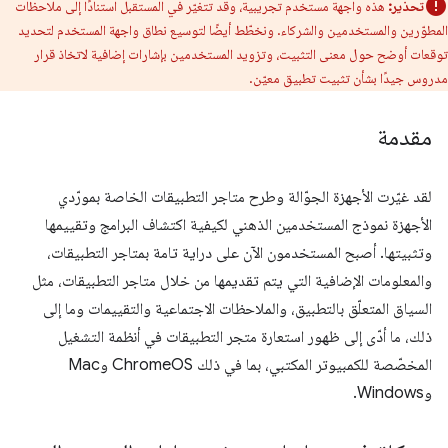
تحذير:
هذه واجهة مستخدم تجريبية، وقد تتغيّر في المستقبل استنادًا إلى ملاحظات
المطوّرين والمستخدمين والشركاء. ونخطّط أيضًا لتوسيع نطاق واجهة المستخدم لتحديد
توقعات أوضح حول معنى التثبيت، وتزويد المستخدمين بإشارات إضافية لاتخاذ قرار
مدروس جيدًا بشأن تثبيت تطبيق معيّن.
مقدمة
لقد غيّرت الأجهزة الجوّالة وطرح متاجر التطبيقات الخاصة بمورّدي
الأجهزة نموذج المستخدمين الذهني لكيفية اكتشاف البرامج وتقييمها
وتثبيتها. أصبح المستخدمون الآن على دراية تامة بمتاجر التطبيقات،
والمعلومات الإضافية التي يتم تقديمها من خلال متاجر التطبيقات، مثل
السياق المتعلّق بالتطبيق، والملاحظات الاجتماعية والتقييمات وما إلى
ذلك، ما أدّى إلى ظهور استعارة متجر التطبيقات في أنظمة التشغيل
المخصّصة للكمبيوتر المكتبي، بما في ذلك ChromeOS وMac
وWindows.