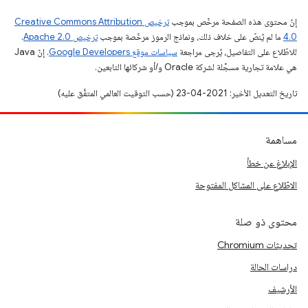
إنّ محتوى هذه الصفحة مرخّص بموجب
ترخيص Creative Commons Attribution
4.0‏
ما لم يُنصّ على خلاف ذلك، ونماذج الرموز مرخّصة بموجب
ترخيص Apache 2.0‏
.
للاطّلاع على التفاصيل، يُرجى مراجعة
سياسات موقع Google Developers‏
. إنّ Java
هي علامة تجارية مسجَّلة لشركة Oracle و/أو شركائها التابعين.
تاريخ التعديل الأخير: 2021-04-23 (حسب التوقيت العالمي المتفَّق عليه)
مساهمة
الإبلاغ عن خطأ
الاطّلاع على المشاكل المفتوحة
محتوى ذو صلة
تحديثات Chromium
دراسات الحالة
الأرشيف