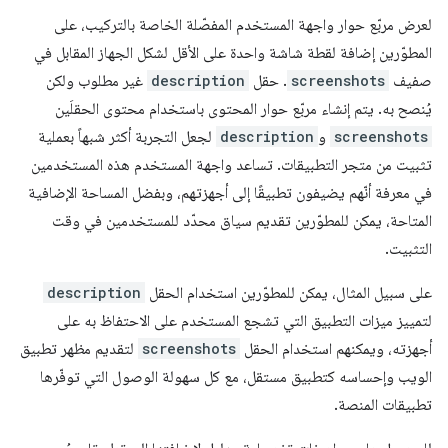
لعرض مربّع حوار واجهة المستخدم المفصّلة الخاصة بالتركيب، على
المطوّرين إضافة لقطة شاشة واحدة على الأقل لشكل الجهاز المقابل في
صفيف
screenshots
. حقل
description
غير مطلوب ولكن
يُنصح به. يتم إنشاء مربّع حوار المحتوى باستخدام محتوى الحقلَين
screenshots
و
description
لجعل التجربة أكثر شبهاً بعملية
تثبيت من متجر التطبيقات. تساعد واجهة المستخدم هذه المستخدمين
في معرفة أنّهم يضيفون تطبيقًا إلى أجهزتهم، وبفضل المساحة الإضافية
المتاحة، يمكن للمطوّرين تقديم سياق محدّد للمستخدمين في وقت
التثبيت.
على سبيل المثال، يمكن للمطوّرين استخدام الحقل
description
لتمييز ميزات التطبيق التي تشجع المستخدم على الاحتفاظ به على
أجهزته، ويمكنهم استخدام الحقل
screenshots
لتقديم مظهر تطبيق
الويب وإحساسه كتطبيق مستقل، مع كل سهولة الوصول التي توفّرها
تطبيقات المنصة.