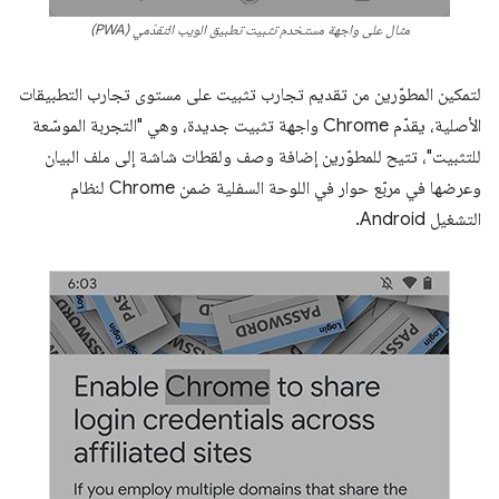
مثال على واجهة مستخدم تثبيت تطبيق الويب التقدّمي (PWA)
لتمكين المطوّرين من تقديم تجارب تثبيت على مستوى تجارب التطبيقات
الأصلية، يقدّم Chrome واجهة تثبيت جديدة، وهي "التجربة الموسّعة
للتثبيت"، تتيح للمطوّرين إضافة وصف ولقطات شاشة إلى ملف البيان
وعرضها في مربّع حوار في اللوحة السفلية ضمن Chrome لنظام
التشغيل Android.