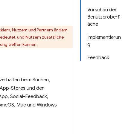
Vorschau der
Benutzeroberfl
äche
icklern, Nutzern und Partnern ändern
bedeutet, und Nutzern zusätzliche
Implementierun
dung treffen können.
g
Feedback
verhalten beim Suchen,
t App-Stores und den
 App, Social-Feedback,
hromeOS, Mac und Windows