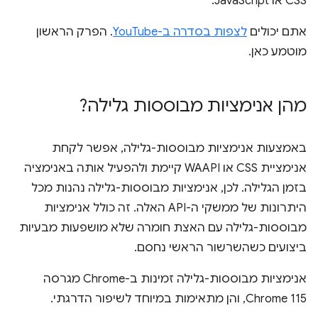
CSS או JavaScript.
אתם יכולים
לצפות בסדרה ב-YouTube
. הפרק הראשון
מוטמע כאן.
מהן אנימציות מבוססות גלילה?
באמצעות אנימציות מבוססות-גלילה, אפשר לקחת
אנימציית CSS או WAAPI קיימת ולהפעיל אותה באנימציה
בזמן הגלילה. לכן, אנימציות מבוססות-גלילה נהנות מכל
היתרונות של ממשקי ה-API האלה. זה כולל אנימציות
מבוססות-גלילה עם האצת חומרה שלא מושפעות מבעיות
ביצועים כשהשרשור הראשי נחסם.
אנימציות מבוססות-גלילה זמינות ב-Chrome מגרסה
Chrome 115, והן מתאימות במיוחד לשיפור הדרגתי.