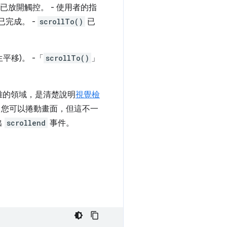
已放開觸控。 - 使用者的指
貼齊已完成。 -
scrollTo()
已
平移)。 -「
scrollTo()
」
雜的領域，是清楚說明
視覺檢
，您可以捲動畫面，但這不一
出
scrollend
事件。