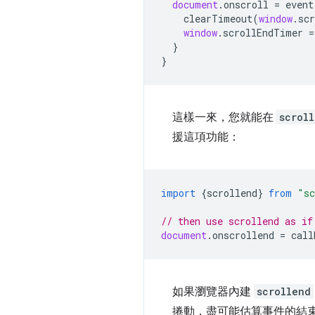
document
.
onscroll
=
event
clearTimeout
(
window
.
sc
window
.
scrollEndTimer
=
}
}
這樣一來，您就能在
scrol
援這項功能：
import
{
scrollend
}
from
"sc
// then use scrollend as if
document
.
onscrollend
=
call
如果瀏覽器內建
scrollend
捲動，盡可能估算事件的結