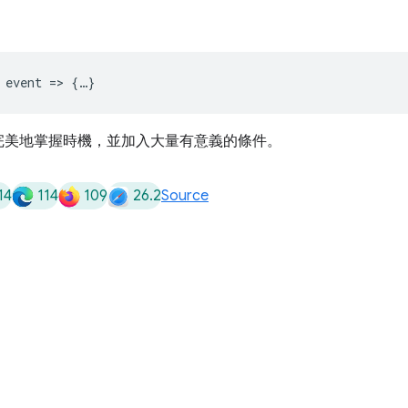
event
=>
{
…
}
完美地掌握時機，並加入大量有意義的條件。
14
114
109
26.2
Source