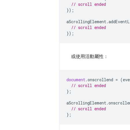
// scroll ended
});
aScrollingElement
.
addEventL
// scroll ended
});
或使用活動屬性：
document
.
onscrollend
=
(
eve
// scroll ended
};
aScrollingElement
.
onscrolle
// scroll ended
};