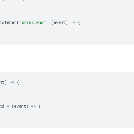
istener
(
"scrollend"
,
(
event
)
=
>
{
nt
)
=
>
{
nd
=
(
event
)
=
>
{