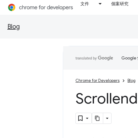
文件
個案研究
Blog
Goog
Chrome for Developers
Blog
Scroll