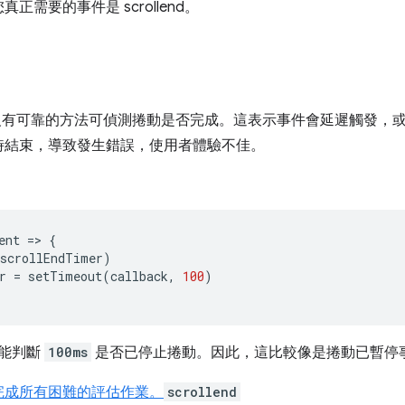
需要的事件是 scrollend。
有可靠的方法可偵測捲動是否完成。這表示事件會延遲觸發，
時結束，導致發生錯誤，使用者體驗不佳。
ent
=>
{
scrollEndTimer
)
r
=
setTimeout
(
callback
,
100
)
能判斷
100ms
是否已停止捲動。因此，這比較像是捲動已暫停
完成所有困難的評估作業。
scrollend