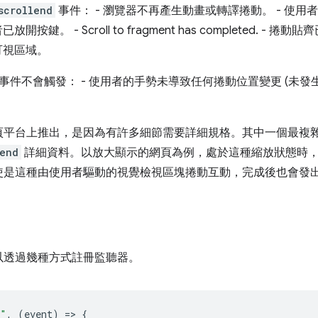
scrollend
事件： - 瀏覽器不再產生動畫或轉譯捲動。 - 使用者
鍵。 - Scroll to fragment has completed. - 捲動
可視區域。
事件不會觸發： - 使用者的手勢未導致任何捲動位置變更 (未發生
頁平台上推出，是因為有許多細節需要詳細規格。其中一個最複
lend
詳細資料。以放大顯示的網頁為例，處於這種縮放狀態時
使是這種由使用者驅動的視覺檢視區塊捲動互動，完成後也會發
以透過幾種方式註冊監聽器。
d"
,
(
event
)
=
>
{