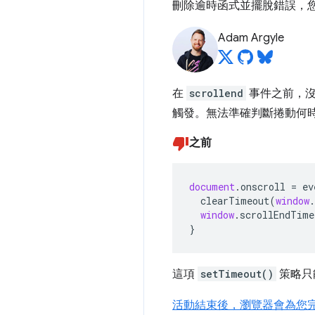
刪除逾時函式並擺脫錯誤，您真正
Adam Argyle
在
scrollend
事件之前，沒
觸發。無法準確判斷捲動何
之前
document
.
onscroll
=
ev
clearTimeout
(
window
.
window
.
scrollEndTime
}
這項
setTimeout()
策略只
活動結束後，瀏覽器會為您