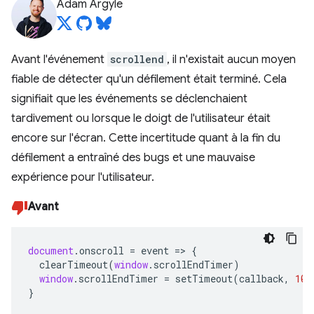
Adam Argyle
Avant l'événement
scrollend
, il n'existait aucun moyen
fiable de détecter qu'un défilement était terminé. Cela
signifiait que les événements se déclenchaient
tardivement ou lorsque le doigt de l'utilisateur était
encore sur l'écran. Cette incertitude quant à la fin du
défilement a entraîné des bugs et une mauvaise
expérience pour l'utilisateur.
Avant
document
.
onscroll
=
event
=>
{
clearTimeout
(
window
.
scrollEndTimer
)
window
.
scrollEndTimer
=
setTimeout
(
callback
,
100
}