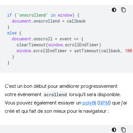
if
(
'onscrollend'
in
window
)
{
document
.
onscrollend
=
callback
}
else
{
document
.
onscroll
=
event
=
>
{
clearTimeout
(
window
.
scrollEndTimer
)
window
.
scrollEndTimer
=
setTimeout
(
callback
,
100
}
}
C'est un bon début pour améliorer progressivement
votre événement
scrollend
lorsqu'il sera disponible.
Vous pouvez également essayer un
polyfill
(
NPM
) que j'ai
créé et qui fait de son mieux pour le navigateur :