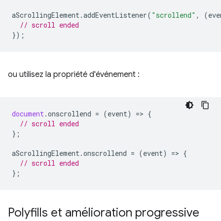
aScrollingElement
.
addEventListener
(
"scrollend"
,
(
eve
// scroll ended
});
ou utilisez la propriété d'événement :
document
.
onscrollend
=
(
event
)
=
>
{
// scroll ended
};
aScrollingElement
.
onscrollend
=
(
event
)
=
>
{
// scroll ended
};
Polyfills et amélioration progressive