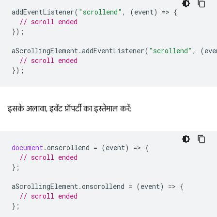
addEventListener
(
"scrollend"
,
(
event
)
=
>
{
// scroll ended
});
aScrollingElement
.
addEventListener
(
"scrollend"
,
(
eve
// scroll ended
});
इसके अलावा, इवेंट प्रॉपर्टी का इस्तेमाल करें:
document
.
onscrollend
=
(
event
)
=
>
{
// scroll ended
};
aScrollingElement
.
onscrollend
=
(
event
)
=
>
{
// scroll ended
};