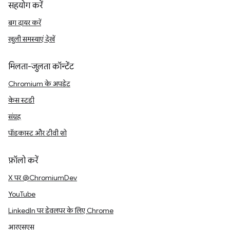
सहयोग करें
बग दायर करें
खुली समस्याएं देखें
मिलता-जुलता कॉन्टेंट
Chromium के अपडेट
केस स्टडी
संग्रह
पॉडकास्ट और टीवी शो
फ़ॉलो करें
X पर @ChromiumDev
YouTube
LinkedIn पर डेवलपर के लिए Chrome
आरएसएस