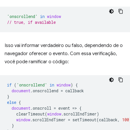
'onscrollend'
in
window
// true, if available
Isso vai informar verdadeiro ou falso, dependendo de o
navegador oferecer o evento. Com essa verificação,
você pode ramificar o código:
if
(
'onscrollend'
in
window
)
{
document
.
onscrollend
=
callback
}
else
{
document
.
onscroll
=
event
=
>
{
clearTimeout
(
window
.
scrollEndTimer
)
window
.
scrollEndTimer
=
setTimeout
(
callback
,
100
}