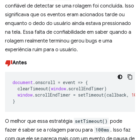
confiável de detectar se uma rolagem foi concluída. Isso
significava que os eventos eram acionados tarde ou
enquanto o dedo do usuário ainda estava pressionado
na tela. Essa falta de confiabilidade em saber quando a
rolagem realmente terminou gerou bugs e uma
experiência ruim para o usuário.
Antes
document
.
onscroll
=
event
=>
{
clearTimeout
(
window
.
scrollEndTimer
)
window
.
scrollEndTimer
=
setTimeout
(
callback
,
100
}
O melhor que essa estratégia
setTimeout()
pode
fazer é saber se a rolagem parou para
100ms
. Isso faz
com que ele se pareça mais com um evento de pausa de