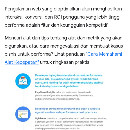
Pengalaman web yang dioptimalkan akan menghasilkan
interaksi, konversi, dan ROI pengguna yang lebih tinggi;
performa adalah fitur dan keunggulan kompetitif.
Mencari alat dan tips tentang alat dan metrik yang akan
digunakan, atau cara mengevaluasi dan membuat kasus
bisnis untuk performa? Lihat panduan
"Cara Memahami
Alat Kecepatan"
untuk ringkasan praktis.