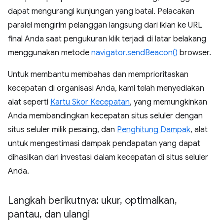
dapat mengurangi kunjungan yang batal. Pelacakan
paralel mengirim pelanggan langsung dari iklan ke URL
final Anda saat pengukuran klik terjadi di latar belakang
menggunakan metode
navigator.sendBeacon()
browser.
Untuk membantu membahas dan memprioritaskan
kecepatan di organisasi Anda, kami telah menyediakan
alat seperti
Kartu Skor Kecepatan
, yang memungkinkan
Anda membandingkan kecepatan situs seluler dengan
situs seluler milik pesaing, dan
Penghitung Dampak
, alat
untuk mengestimasi dampak pendapatan yang dapat
dihasilkan dari investasi dalam kecepatan di situs seluler
Anda.
Langkah berikutnya: ukur
,
optimalkan
,
pantau
,
dan ulangi