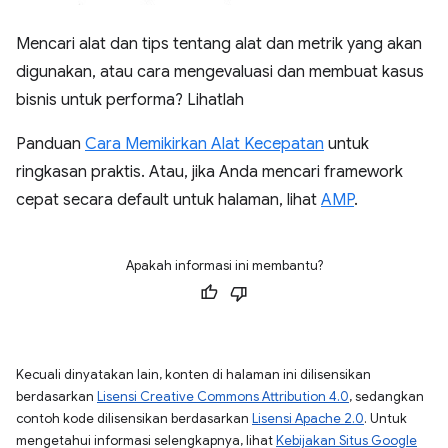
Mencari alat dan tips tentang alat dan metrik yang akan
digunakan, atau cara mengevaluasi dan membuat kasus
bisnis untuk performa? Lihatlah
Panduan
Cara Memikirkan Alat Kecepatan
untuk
ringkasan praktis. Atau, jika Anda mencari framework
cepat secara default untuk halaman, lihat
AMP
.
Apakah informasi ini membantu?
Kecuali dinyatakan lain, konten di halaman ini dilisensikan
berdasarkan
Lisensi Creative Commons Attribution 4.0
, sedangkan
contoh kode dilisensikan berdasarkan
Lisensi Apache 2.0
. Untuk
mengetahui informasi selengkapnya, lihat
Kebijakan Situs Google