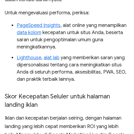
Untuk mengevaluasi performa, periksa:
PageSpeed Insights
, alat online yang menampilkan
data kolom
kecepatan untuk situs Anda, beserta
saran untuk pengoptimalan umum guna
meningkatkannya.
Lighthouse
,
alat lab
yang memberikan saran yang
dipersonalisasi tentang cara meningkatkan situs
Anda di seluruh performa, aksesibilitas, PWA, SEO,
dan praktik terbaik lainnya.
Skor Kecepatan Seluler untuk halaman
landing iklan
Iklan dan kecepatan berjalan seiring, dengan halaman
landing yang lebih cepat memberikan ROI yang lebih