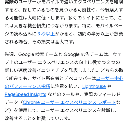
実際の
ユーザーがモバイルで遅いエクスペリエンスを経験
すると、探しているものを見つかる可能性や、今後購入す
る可能性は大幅に低下します。多くのサイトにとって、こ
れは大きな機会損失につながります。特に、モバイルペー
ジの読み込みに
3 秒以上
かかると、訪問の半分以上が放棄
される場合、その損失は甚大です。
先週、Google 検索チームと Google 広告チームは、ウェ
ブ上のユーザー エクスペリエンスの向上に役立つ 2 つの
新しい速度改善イニシアチブを発表しました。どちらの取
り組みでも、サイト所有者とデベロッパーは
ユーザー中心
のパフォーマンス指標
に注意を払い、
Lighthouse
や
PageSpeed Insights
などのツールや、実際のフィールド
データ（
Chrome ユーザー エクスペリエンス レポート
な
ど）を使用して、ユーザー エクスペリエンスを診断し、
改善することを推奨しています。