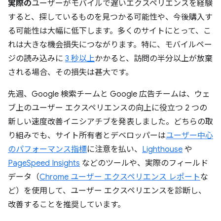
実際の
ユーザーがモバイルで遅いエクスペリエンスを経験
すると、探しているものを見つかる可能性や、今後購入す
る可能性は大幅に低下します。多くのサイトにとって、こ
れは大きな機会損失につながります。特に、モバイルペー
ジの読み込みに
3 秒以上
かかると、訪問の半分以上が放棄
される場合、その損失は甚大です。
先週、Google 検索チームと Google 広告チームは、ウェ
ブ上のユーザー エクスペリエンスの向上に役立つ 2 つの
新しい速度改善イニシアチブを発表しました。どちらの取
り組みでも、サイト所有者とデベロッパーは
ユーザー中心
のパフォーマンス指標
に注意を払い、
Lighthouse
や
PageSpeed Insights
などのツールや、実際のフィールド
データ（
Chrome ユーザー エクスペリエンス レポート
な
ど）を使用して、ユーザー エクスペリエンスを診断し、
改善することを推奨しています。