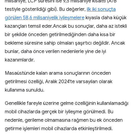
milisaniye, LCP süresini ise 9,5 milisaniye kısalttı (A/B
testiyle gösterildiği gibi). Bu değerler,
ilk iki sonuçta
görülen 58,6 milisaniyelik iyileşmelere
kıyasla daha küçük
kazançları temsil eder.Ancak bu sonuçlar, daha az istekli
bir şekilde önceden getirilmediğinden daha kısa bir
bekleme süresine sahip olmaları şaşırtıcı değildir. Ancak
bunlar, daha önce verilen nedenlerle yine de iyi
kazanımlardır.
Masaüstünde kalan arama sonuçlarının önceden
getirilmesi özelliği, Aralık 2024'te varsayılan olarak
kullanıma sunuldu.
Genellikle fareyle üzerine gelme özelliğinin kullanılamadığı
mobil cihazlarda gerçek bir iyileşme görülmedi. Bu
nedenle, gerileme olmamasına rağmen bu ek önceden
getirme işlemleri mobil cihazlarda etkinleştirilmedi.