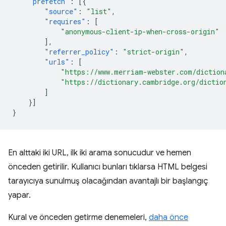
"prefetch"
:
[{
"source"
:
"list"
,
"requires"
:
[
"anonymous-client-ip-when-cross-origin"
],
"referrer_policy"
:
"strict-origin"
,
"urls"
:
[
"https://www.merriam-webster.com/diction
"https://dictionary.cambridge.org/dictio
]
}]
}
En alttaki iki URL, ilk iki arama sonucudur ve hemen
önceden getirilir. Kullanıcı bunları tıklarsa HTML belgesi
tarayıcıya sunulmuş olacağından avantajlı bir başlangıç
yapar.
Kural ve önceden getirme denemeleri,
daha önce