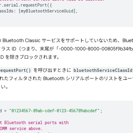
r
.
serial
.
requestPort
({
assIds
:
[
myBluetoothServiceUuid
],
luetooth Classic サービスをサポートしていないため、Bluetoo
ID（つまり、末尾が「-0000-1000-8000-00805f9b34
ID を除きブロックされます。
requestPort()
を呼び出すときに
bluetoothServiceClassId
されたフィルタされた Bluetooth シリアルポートのリストを
さい。
d
=
"01234567-89ab-cdef-0123-456789abcdef"
;
t Bluetooth serial ports with
OMM service above.