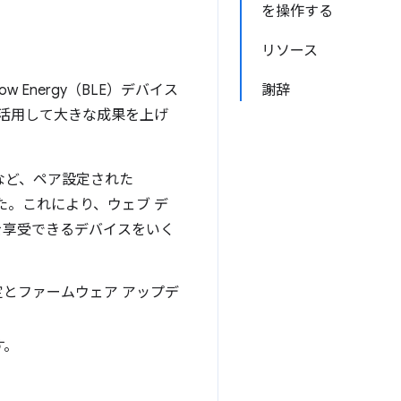
を操作する
リソース
w Energy（BLE）デバイス
謝辞
を活用して大きな成果を上げ
）など、ペア設定された
ました。これにより、ウェブ デ
を享受できるデバイスをいく
音声設定とファームウェア アップデ
す。