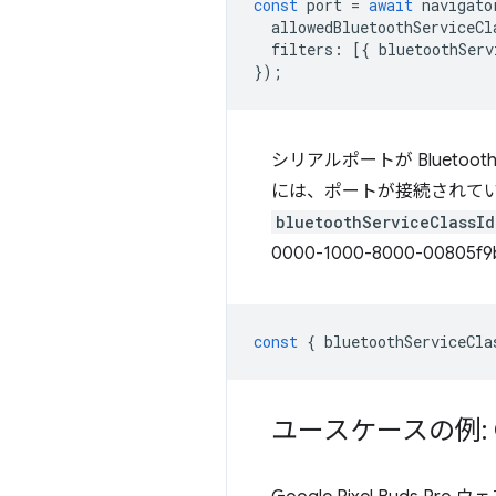
const
port
=
await
navigato
allowedBluetoothServiceCl
filters
:
[{
bluetoothServ
});
シリアルポートが Blueto
には、ポートが接続されている
bluetoothServiceClassId
0000-1000-8000-008
const
{
bluetoothServiceCla
ユースケースの例: Goo