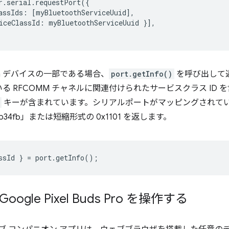
r
.
serial
.
requestPort
({
assIds
:
[
myBluetoothServiceUuid
],
iceClassId
:
myBluetoothServiceUuid
}],
oth デバイスの一部である場合、
port.getInfo()
を呼び出して
 RFCOMM チャネルに関連付けられたサービスクラス ID 
キーが含まれています。シリアルポートがマッピングされている場
05f9b34fb」または短縮形式の 0x1101 を返します。
ssId
}
=
port
.
getInfo
();
gle Pixel Buds Pro を操作する