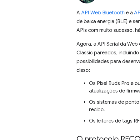
A
API Web Bluetooth
e a
AP
de baixa energia (BLE) e s
APIs com muito sucesso, há
Agora, a API Serial da We
Classic pareados, incluindo
possibilidades para desenv
disso:
Os Pixel Buds Pro e 
atualizações de firmw
Os sistemas de ponto
recibo.
Os leitores de tags R
O protocolo RFC