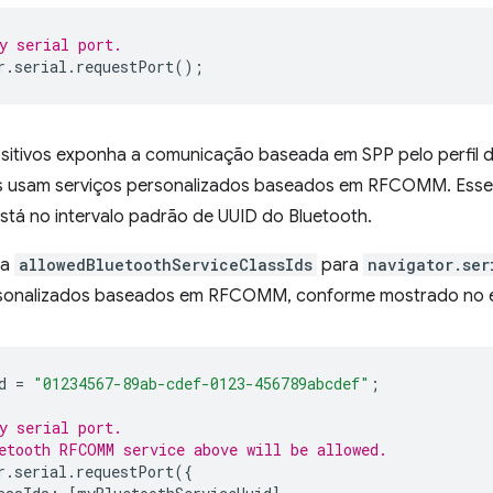
y serial port.
r
.
serial
.
requestPort
();
sitivos exponha a comunicação baseada em SPP pelo perfil de
ns usam serviços personalizados baseados em RFCOMM. Esses
stá no intervalo padrão de UUID do Bluetooth.
ta
allowedBluetoothServiceClassIds
para
navigator.ser
ersonalizados baseados em RFCOMM, conforme mostrado no 
d
=
"01234567-89ab-cdef-0123-456789abcdef"
;
y serial port.
etooth RFCOMM service above will be allowed.
r
.
serial
.
requestPort
({