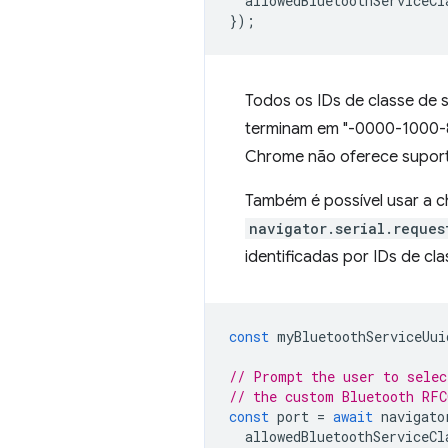
allowedBluetoothServiceCl
});
Todos os IDs de classe de 
terminam em "-0000-1000-80
Chrome não oferece suporte
Também é possível usar a ch
navigator.serial.reques
identificadas por IDs de cl
const
myBluetoothServiceUui
// Prompt the user to selec
// the custom Bluetooth RFC
const
port
=
await
navigato
allowedBluetoothServiceCl