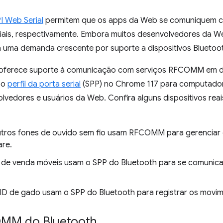
I Web Serial
permitem que os apps da Web se comuniquem co
eriais, respectivamente. Embora muitos desenvolvedores da W
 uma demanda crescente por suporte a dispositivos Bluetoot
b oferece suporte à comunicação com serviços RFCOMM em di
 o
perfil da porta serial
(SPP) no Chrome 117 para computador
olvedores e usuários da Web. Confira alguns dispositivos rea
outros fones de ouvido sem fio usam RFCOMM para gerenciar 
are.
 de venda móveis usam o SPP do Bluetooth para se comunic
FID de gado usam o SPP do Bluetooth para registrar os movim
OMM do Bluetooth