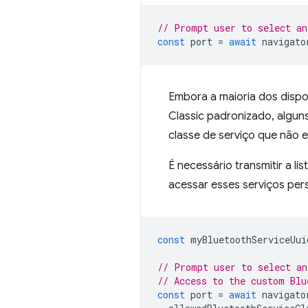
// Prompt user to select an
const
port
=
await
navigato
Embora a maioria dos dispo
Classic padronizado, algu
classe de serviço que não e
É necessário transmitir a lis
acessar esses serviços p
const
myBluetoothServiceUui
// Prompt user to select an
// Access to the custom Blu
const
port
=
await
navigato