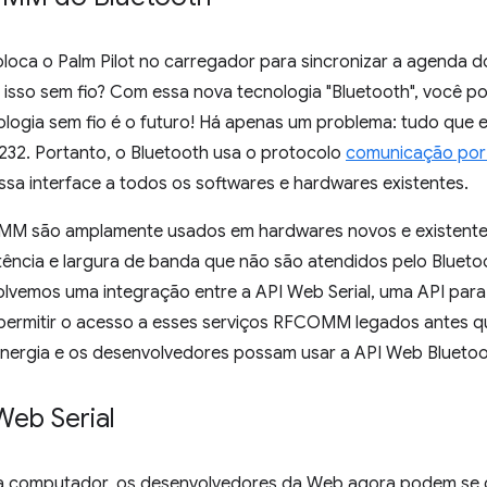
oca o Palm Pilot no carregador para sincronizar a agenda do
isso sem fio? Com essa nova tecnologia "Bluetooth", você pod
ogia sem fio é o futuro! Há apenas um problema: tudo que e
32. Portanto, o Bluetooth usa o protocolo
comunicação por 
a interface a todos os softwares e hardwares existentes.
OMM são amplamente usados em hardwares novos e existentes
atência e largura de banda que não são atendidos pelo Blueto
lvemos uma integração entre a API Web Serial, uma API par
ra permitir o acesso a esses serviços RFCOMM legados antes 
energia e os desenvolvedores possam usar a API Web Bluetoo
eb Serial
ra computador, os desenvolvedores da Web agora podem se 