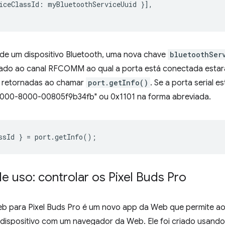
iceClassId
:
myBluetoothServiceUuid
}],
te de um dispositivo Bluetooth, uma nova chave
bluetoothSer
iado ao canal RFCOMM ao qual a porta está conectada estará
l retornadas ao chamar
port.getInfo()
. Se a porta serial e
000-8000-00805f9b34fb" ou 0x1101 na forma abreviada.
ssId
}
=
port
.
getInfo
();
 uso: controlar os Pixel Buds Pro
 para Pixel Buds Pro é um novo app da Web que permite aos
 dispositivo com um navegador da Web. Ele foi criado usand