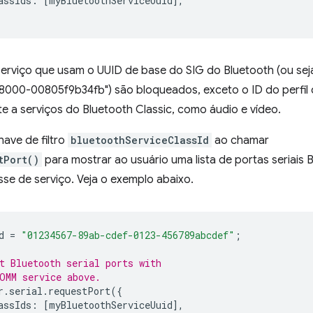
assIds
:
[
myBluetoothServiceUuid
],
serviço que usam o UUID de base do SIG do Bluetooth (ou sej
00-00805f9b34fb") são bloqueados, exceto o ID do perfil d
 a serviços do Bluetooth Classic, como áudio e vídeo.
ave de filtro
bluetoothServiceClassId
ao chamar
tPort()
para mostrar ao usuário uma lista de portas seriais B
asse de serviço. Veja o exemplo abaixo.
d
=
"01234567-89ab-cdef-0123-456789abcdef"
;
t Bluetooth serial ports with
OMM service above.
r
.
serial
.
requestPort
({
assIds
:
[
myBluetoothServiceUuid
],