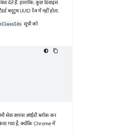
िधा देते हैं. हालांकि, कुछ डिवाइस
 ब्लूटूथ UUID रेंज में नहीं होता.
eClassIds
सूची को
े सभी सेवा क्लास आईडी ब्लॉक कर
या गया है, क्योंकि Chrome में