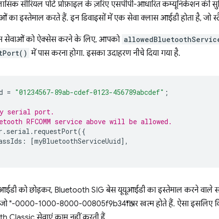
ूथ क्लासिक सीरियल पोर्ट प्रोफ़ाइल के ज़रिए एसपीपी-आधारित कम्यूनिकेशन की सुव
इस्तेमाल करते हैं. इन डिवाइसों में एक सेवा क्लास आईडी होता है, जो स्टैंडर्ड
सेवाओं को ऐक्सेस करने के लिए, आपको
allowedBluetoothServic
tPort()
में पास करना होगा. इसका उदाहरण नीचे दिया गया है.
d
=
"01234567-89ab-cdef-0123-456789abcdef"
;
y serial port.
etooth RFCOMM service above will be allowed.
r
.
serial
.
requestPort
({
assIds
:
[
myBluetoothServiceUuid
],
़ाइल आईडी को छोड़कर, Bluetooth SIG बेस यूयूआईडी का इस्तेमाल करने वाल
े हैं जो "-0000-1000-8000-00805f9b34fb" पर खत्म होते हैं. ऐसा इसलिए कि
 Classic सेवाएं काम नहीं करती हैं.