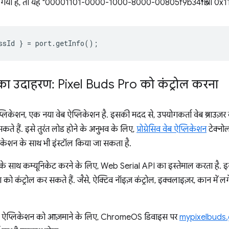
या गया है, तो यह "00001101-0000-1000-8000-00805f9b34fb" या 0x1101 को
ssId
}
=
port
.
getInfo
();
का उदाहरण: Pixel Buds Pro को कंट्रोल करना
लिकेशन, एक नया वेब ऐप्लिकेशन है. इसकी मदद से, उपयोगकर्ता वेब ब्राउज़र
ते हैं. इसे तुरंत लोड होने के अनुभव के लिए,
प्रोग्रेसिव वेब ऐप्लिकेशन
टेक्नो
लिकेशन के साथ भी इंस्टॉल किया जा सकता है.
े साथ कम्यूनिकेट करने के लिए, Web Serial API का इस्तेमाल करता है. इस
ंट्रोल कर सकते हैं. जैसे, ऐक्टिव नॉइज़ कंट्रोल, इक्वलाइज़र, कान में लगे
यन ऐप्लिकेशन को आज़माने के लिए, ChromeOS डिवाइस पर
mypixelbuds