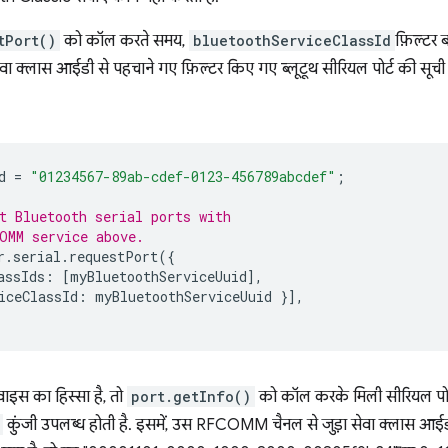
tPort()
को कॉल करते समय,
bluetoothServiceClassId
फ़िल्टर 
वा क्लास आईडी से पहचाने गए फ़िल्टर किए गए ब्लूटूथ सीरियल पोर्ट की सूची
d
=
"01234567-89ab-cdef-0123-456789abcdef"
;
t Bluetooth serial ports with
OMM service above.
r
.
serial
.
requestPort
({
assIds
:
[
myBluetoothServiceUuid
],
iceClassId
:
myBluetoothServiceUuid
}],
वाइस का हिस्सा है, तो
port.getInfo()
को कॉल करके मिली सीरियल पोर्
कुंजी उपलब्ध होती है. इसमें, उस RFCOMM चैनल से जुड़ा सेवा क्लास आईडी 