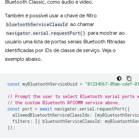
Bluetooth Classic, como áudio e vídeo.
Também é possível usar a chave de filtro
bluetoothServiceClassId
ao chamar
navigator.serial.requestPort()
para mostrar ao
usuário uma lista de portas seriais Bluetooth filtradas
identificadas por IDs de classe de serviço. Veja o
exemplo abaixo.
const
myBluetoothServiceUuid
=
"01234567-89ab-cdef-0
// Prompt the user to select Bluetooth serial ports 
// the custom Bluetooth RFCOMM service above.
const
port
=
await
navigator
.
serial
.
requestPort
({
allowedBluetoothServiceClassIds
:
[
myBluetoothServi
filters
:
[{
bluetoothServiceClassId
:
myBluetoothSe
});