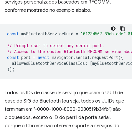
serviços personalizados baseados em RFCOMM,
conforme mostrado no exemplo abaixo.
const
myBluetoothServiceUuid
=
"01234567-89ab-cdef-0
// Prompt user to select any serial port.
// Access to the custom Bluetooth RFCOMM service abo
const
port
=
await
navigator
.
serial
.
requestPort
({
allowedBluetoothServiceClassIds
:
[
myBluetoothServi
});
Todos os IDs de classe de serviço que usam o UUID de
base do SIG do Bluetooth (ou seja, todos os UUIDs que
terminam em "-0000-1000-8000-00805f9b34fb") são
bloqueados, exceto o ID do perfil da porta serial,
porque o Chrome não oferece suporte a serviços do