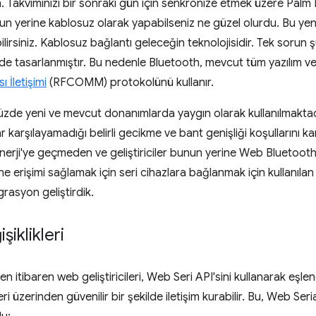
n. Takviminizi bir sonraki gün için senkronize etmek üzere Palm
nun yerine kablosuz olarak yapabilseniz ne güzel olurdu. Bu yeni
ilirsiniz. Kablosuz bağlantı geleceğin teknolojisidir. Tek soru
de tasarlanmıştır. Bu nedenle Bluetooth, mevcut tüm yazılım 
 İletişimi
(RFCOMM) protokolünü kullanır.
e yeni ve mevcut donanımlarda yaygın olarak kullanılmaktad
 karşılayamadığı belirli gecikme ve bant genişliği koşullarını kar
Enerji'ye geçmeden ve geliştiriciler bunun yerine Web Bluetoot
erişimi sağlamak için seri cihazlara bağlanmak için kullanılan 
rasyon geliştirdik.
iklikleri
tibaren web geliştiricileri, Web Seri API'sini kullanarak eşle
üzerinden güvenilir bir şekilde iletişim kurabilir. Bu, Web Seri