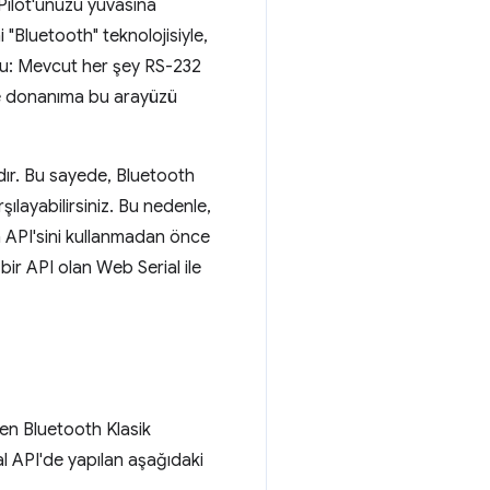
 Pilot'unuzu yuvasına
 "Bluetooth" teknolojisiyle,
n şu: Mevcut her şey RS-232
ve donanıma bu arayüzü
ır. Bu sayede, Bluetooth
şılayabilirsiniz. Bu nedenle,
h API'sini kullanmadan önce
bir API olan Web Serial ile
nen Bluetooth Klasik
al API'de yapılan aşağıdaki