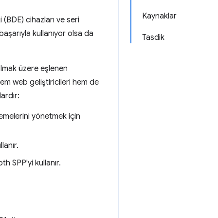
Kaynaklar
 (BDE) cihazları ve seri
 başarıyla kullanıyor olsa da
Tasdik
olmak üzere eşlenen
em web geliştiricileri hem de
ardır:
lemelerini yönetmek için
lanır.
h SPP'yi kullanır.