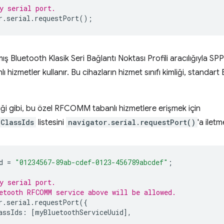
y serial port.
r
.
serial
.
requestPort
();
ış Bluetooth Klasik Seri Bağlantı Noktası Profili aracılığıyla SPP
hizmetler kullanır. Bu cihazların hizmet sınıfı kimliği, standar
iği gibi, bu özel RFCOMM tabanlı hizmetlere erişmek için
ClassIds
listesini
navigator.serial.requestPort()
'a iletm
d
=
"01234567-89ab-cdef-0123-456789abcdef"
;
y serial port.
etooth RFCOMM service above will be allowed.
r
.
serial
.
requestPort
({
assIds
:
[
myBluetoothServiceUuid
],