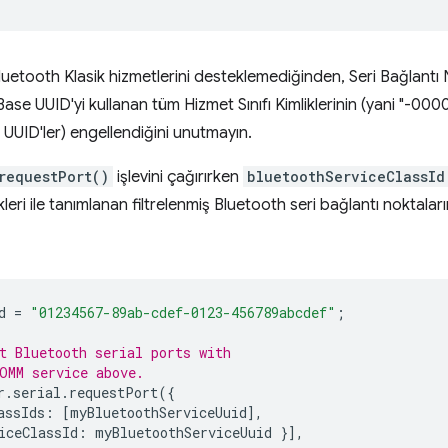
uetooth Klasik hizmetlerini desteklemediğinden, Seri Bağlantı No
ase UUID'yi kullanan tüm Hizmet Sınıfı Kimliklerinin (yani "-0
UUID'ler) engellendiğini unutmayın.
requestPort()
işlevini çağırırken
bluetoothServiceClassId
kleri ile tanımlanan filtrelenmiş Bluetooth seri bağlantı noktaların
d
=
"01234567-89ab-cdef-0123-456789abcdef"
;
t Bluetooth serial ports with
OMM service above.
r
.
serial
.
requestPort
({
assIds
:
[
myBluetoothServiceUuid
],
iceClassId
:
myBluetoothServiceUuid
}],