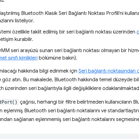
u:
ştırılmış Bluetooth Klasik Seri Bağlantı Noktası Profili'ni kulla
arını listeliyor.
temi özellikle taklit edilmiş bir seri bağlantı noktası üzerinden
letişim kurabilir.
M seri arayüzü sunan seri bağlantı noktası olmayan bir hizmetl
 sınıfı kimlikleri
bölümüne bakın).
anılacağı hakkında bilgi edinmek için
Seri bağlantı noktasından 
 göz atın. Bu makalede, Bluetooth hakkında temel düzeyde bil
 üzerinden seri bağlantıyla ilgili değişikliklere odaklanılmaktadı
tPort()
çağrısı, herhangi bir filtre belirtmeden kullanıcıların 
 eşlenmiş Bluetooth seri bağlantı noktalarını ve standartlaştırı
afından sağlanan eşlenmemiş seri bağlantı noktalarını seçmesine