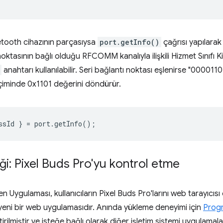
uetooth cihazının parçasıysa
port.getInfo()
çağrısı yapılarak
noktasının bağlı olduğu RFCOMM kanalıyla ilişkili Hizmet Sınıfı Ki
anahtarı kullanılabilir. Seri bağlantı noktası eşlenirse "000
çiminde 0x1101 değerini döndürür.
ssId
}
=
port
.
getInfo
();
ği: Pixel Buds Pro'yu kontrol etme
n Uygulaması, kullanıcıların Pixel Buds Pro'larını web tarayıcıs
 yeni bir web uygulamasıdır. Anında yükleme deneyimi için
Progr
iştirilmiştir ve isteğe bağlı olarak diğer işletim sistemi uygulamal