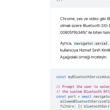
Chrome, ses ve video gibi Bl
olmak üzere Bluetooth SIG B
00805f9b34fb" ile biten tüm 
Ayrıca,
navigator.serial.
kullanıcıya Hizmet Sınıfı Kimli
Aşağıdaki örneği inceleyin.
const
myBluetoothServiceUui
// Prompt the user to selec
// the custom Bluetooth RFC
const
port
=
await
navigato
allowedBluetoothServiceCl
filters
:
[{
bluetoothServ