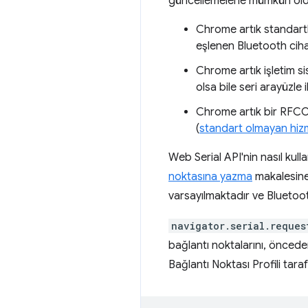
güncellemelerle mümkün old
Chrome artık standartla
eşlenen Bluetooth cihazl
Chrome artık işletim sis
olsa bile seri arayüzle i
Chrome artık bir RFCOM
(
standart olmayan hizmet
Web Serial API'nin nasıl kull
noktasına yazma
makalesine
varsayılmaktadır ve Bluetooth
navigator.serial.reques
bağlantı noktalarını, önceden
Bağlantı Noktası Profili tar