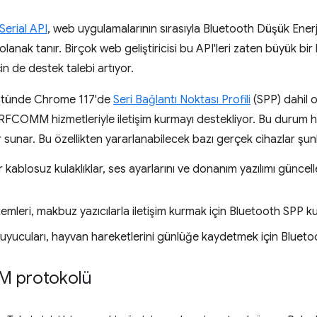
erial API
, web uygulamalarının sırasıyla Bluetooth Düşük Enerji
olanak tanır. Birçok web geliştiricisi bu API'leri zaten büyük bir
in de destek talebi artıyor.
üstünde Chrome 117'de
Seri Bağlantı Noktası Profili
(SPP) dahil 
RFCOMM hizmetleriyle iletişim kurmayı destekliyor. Bu durum h
lar sunar. Bu özellikten yararlanabilecek bazı gerçek cihazlar şunl
 kablosuz kulaklıklar, ses ayarlarını ve donanım yazılımı güncel
temleri, makbuz yazıcılarla iletişim kurmak için Bluetooth SPP kul
uyucuları, hayvan hareketlerini günlüğe kaydetmek için Bluetoot
M protokolü