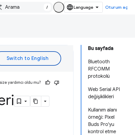
/
Oturum aç
Bu sayfada
Bluetooth
RFCOMM
protokolü
size yardımcı oldu mu?
Web Serial API
eri
değişiklikleri
Kullanım alanı
örneği: Pixel
Buds Pro'yu
kontrol etme