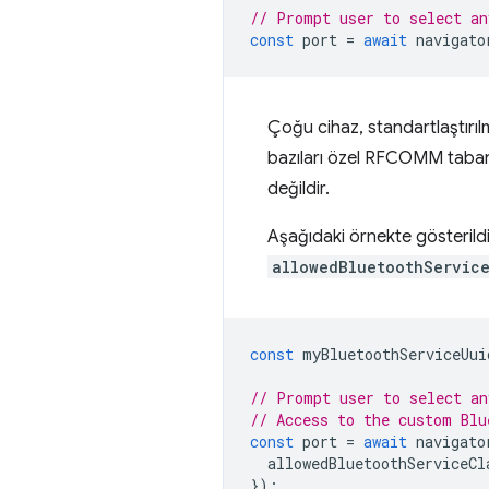
// Prompt user to select an
const
port
=
await
navigato
Çoğu cihaz, standartlaştırılm
bazıları özel RFCOMM tabanlı 
değildir.
Aşağıdaki örnekte gösterild
allowedBluetoothService
const
myBluetoothServiceUui
// Prompt user to select an
// Access to the custom Blu
const
port
=
await
navigato
allowedBluetoothServiceCl
});