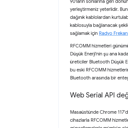
90'ların sonlarına geri dönü
yerleştirmeniz yeterlidir. Bu
dağınık kablolardan kurtulab
kablosuyla bağlanacak şekil
sağlamak için
Radyo Frekansı
RFCOMM hizmetleri günümüzd
Düşük Enerji'nin şu ana kadar
üreticiler Bluetooth Düşük 
bu eski RFCOMM hizmetlerine 
Bluetooth arasında bir enteg
Web Serial API değiş
Masaüstünde Chrome 117'den i
cihazlarla RFCOMM hizmetleri 