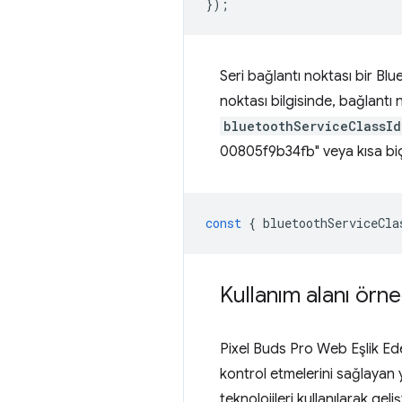
});
Seri bağlantı noktası bir Bl
noktası bilgisinde, bağlantı 
bluetoothServiceClassId
00805f9b34fb" veya kısa bi
const
{
bluetoothServiceCla
Kullanım alanı örne
Pixel Buds Pro Web Eşlik Ede
kontrol etmelerini sağlayan
teknolojileri kullanılarak gel