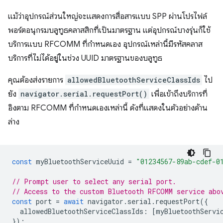
แม้ว่าอุปกรณ์ส่วนใหญ่จะแสดงการสื่อสารแบบ SPP ผ่านโปรไฟล์
พอร์ตอนุกรมบลูทูธคลาสสิกที่เป็นมาตรฐาน แต่อุปกรณ์บางรุ่นก็ใช้
บริการแบบ RFCOMM ที่กําหนดเอง อุปกรณ์เหล่านี้มีรหัสคลาส
บริการที่ไม่ได้อยู่ในช่วง UUID มาตรฐานของบลูทูธ
คุณต้องส่งรายการ
allowedBluetoothServiceClassIds
ไป
ยัง
navigator.serial.requestPort()
เพื่อเข้าถึงบริการที่
อิงตาม RFCOMM ที่กําหนดเองเหล่านี้ ดังที่แสดงในตัวอย่างด้าน
ล่าง
const
myBluetoothServiceUuid
=
"01234567-89ab-cdef-0
// Prompt user to select any serial port.
// Access to the custom Bluetooth RFCOMM service abo
const
port
=
await
navigator
.
serial
.
requestPort
({
allowedBluetoothServiceClassIds
:
[
myBluetoothServi
});