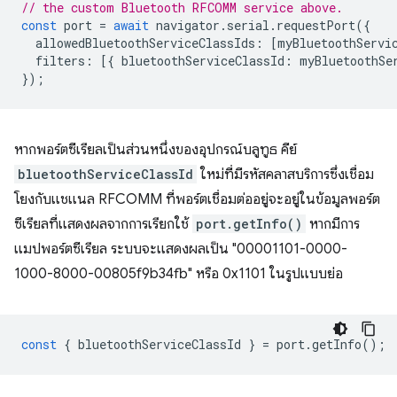
// the custom Bluetooth RFCOMM service above.
const
port
=
await
navigator
.
serial
.
requestPort
({
allowedBluetoothServiceClassIds
:
[
myBluetoothServi
filters
:
[{
bluetoothServiceClassId
:
myBluetoothSe
});
หากพอร์ตซีเรียลเป็นส่วนหนึ่งของอุปกรณ์บลูทูธ คีย์
bluetoothServiceClassId
ใหม่ที่มีรหัสคลาสบริการซึ่งเชื่อม
โยงกับแชแนล RFCOMM ที่พอร์ตเชื่อมต่ออยู่จะอยู่ในข้อมูลพอร์ต
ซีเรียลที่แสดงผลจากการเรียกใช้
port.getInfo()
หากมีการ
แมปพอร์ตซีเรียล ระบบจะแสดงผลเป็น "00001101-0000-
1000-8000-00805f9b34fb" หรือ 0x1101 ในรูปแบบย่อ
const
{
bluetoothServiceClassId
}
=
port
.
getInfo
();