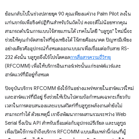
ย้อนกลับไปในช่วงปลายยุค 90 คุณเพียงแค่วาง Palm Pilot ลงใน
แท่นชาร์จเพื่อซิงค์ปฏิทินสำหรับวันถัดไป คงจะดีไม่น้อยหากคุณ
สามารถดำเนินการแบบไร้สายแทนได้ เทคโนโลยี "บลูทูธ" ใหม่นี้จะ
ช่วยให้คุณกำจัดสายไฟที่ยุ่งเหยิงได้ ไร้สายคืออนาคต ปัญหามีเพียง
อย่างเดียวคืออุปกรณ์ทั้งหมดออกแบบมาเพื่อเชื่อมต่อกับสาย RS-
232 ดังนั้น บลูทูธจึงใช้โปรโตคอล
การสื่อสารความถี่วิทยุ
(RFCOMM) เพื่อให้บริการอินเทอร์เฟซนั้นแก่ซอฟต์แวร์และ
ฮาร์ดแวร์ที่มีอยู่ทั้งหมด
ปัจจุบันบริการ RFCOMM ยังใช้กันอย่างแพร่หลายในฮาร์ดแวร์ใหม่
และฮาร์ดแวร์ที่มีอยู่ ซึ่งช่วยให้เป็นไปตามข้อกำหนดเฉพาะเกี่ยวกับ
เวลาในการตอบสนองและแบนด์วิดท์ที่บลูทูธพลังงานต่ำยังไม่
สามารถทำได้ ด้วยเหตุนี้ เราจึงพัฒนาการผสานรวมระหว่าง Web
Serial ซึ่งเป็น API สำหรับเชื่อมต่อกับอุปกรณ์ซีเรียล และบลูทูธ
เพื่อเปิดใช้การเข้าถึงบริการ RFCOMM แบบเดิมเหล่านี้ก่อนที่ผู้