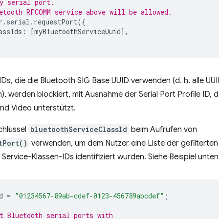
y serial port.
etooth RFCOMM service above will be allowed.
r
.
serial
.
requestPort
({
assIds
:
[
myBluetoothServiceUuid
],
-IDs, die die Bluetooth SIG Base UUID verwenden (d. h. alle U
 werden blockiert, mit Ausnahme der Serial Port Profile ID, 
nd Video unterstützt.
chlüssel
bluetoothServiceClassId
beim Aufrufen von
tPort()
verwenden, um dem Nutzer eine Liste der gefilterten
Service-Klassen-IDs identifiziert wurden. Siehe Beispiel unten
d
=
"01234567-89ab-cdef-0123-456789abcdef"
;
t Bluetooth serial ports with