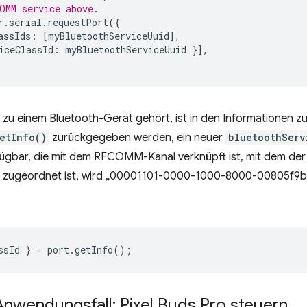
OMM service above.
r
.
serial
.
requestPort
({
assIds
:
[
myBluetoothServiceUuid
],
iceClassId
:
myBluetoothServiceUuid
}],
 zu einem Bluetooth-Gerät gehört, ist in den Informationen zu
etInfo()
zurückgegeben werden, ein neuer
bluetoothServ
fügbar, die mit dem RFCOMM-Kanal verknüpft ist, mit dem der
ss zugeordnet ist, wird „00001101-0000-1000-8000-00805f9b3
ssId
}
=
port
.
getInfo
();
 Anwendungsfall: Pixel Buds Pro steuern