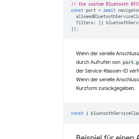
// the custom Bluetooth RFC
const
port
=
await
navigato
allowedBluetoothServiceCl
filters
:
[{
bluetoothServ
});
Wenn der serielle Anschluss
durch Aufrufen von
port.g
der Service-Klassen-ID ver
Wenn der serielle Anschlu
Kurzform zurückgegeben.
const
{
bluetoothServiceCla
Beispiel für einen