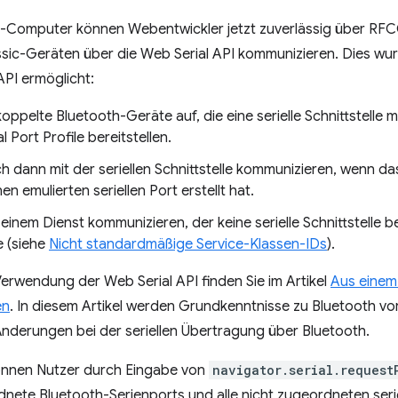
-Computer können Webentwickler jetzt zuverlässig über RF
sic-Geräten über die Web Serial API kommunizieren. Dies wu
API ermöglicht:
oppelte Bluetooth-Geräte auf, die eine serielle Schnittstelle 
l Port Profile bereitstellen.
h dann mit der seriellen Schnittstelle kommunizieren, wenn d
en emulierten seriellen Port erstellt hat.
inem Dienst kommunizieren, der keine serielle Schnittstelle ber
 (siehe
Nicht standardmäßige Service-Klassen-IDs
).
erwendung der Web Serial API finden Sie im Artikel
Aus einem 
en
. In diesem Artikel werden Grundkenntnisse zu Bluetooth vo
Änderungen bei der seriellen Übertragung über Bluetooth.
önnen Nutzer durch Eingabe von
navigator.serial.request
dnete Bluetooth-Serienports und alle nicht zugeordneten seri