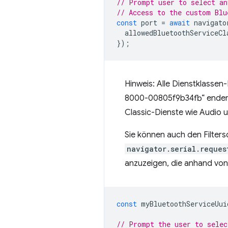
// Prompt user to select an
// Access to the custom Blu
const
port
=
await
navigato
allowedBluetoothServiceCl
});
Hinweis: Alle Dienstklassen
8000-00805f9b34fb“ enden),
Classic-Dienste wie Audio u
Sie können auch den Filters
navigator.serial.reques
anzuzeigen, die anhand von 
const
myBluetoothServiceUui
// Prompt the user to selec