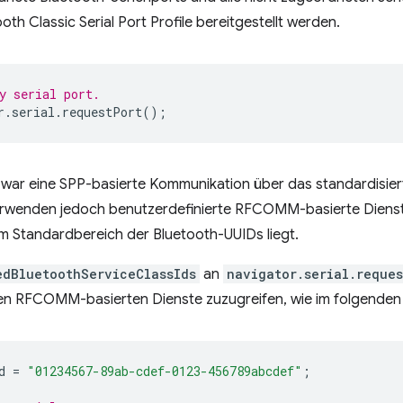
th Classic Serial Port Profile bereitgestellt werden.
y serial port.
r
.
serial
.
requestPort
();
zwar eine SPP-basierte Kommunikation über das standardisiert
e verwenden jedoch benutzerdefinierte RFCOMM-basierte Diens
 im Standardbereich der Bluetooth-UUIDs liegt.
edBluetoothServiceClassIds
an
navigator.serial.reques
ten RFCOMM-basierten Dienste zuzugreifen, wie im folgenden B
d
=
"01234567-89ab-cdef-0123-456789abcdef"
;