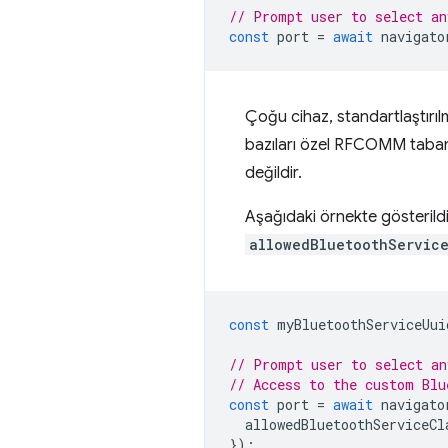
// Prompt user to select an
const
port
=
await
navigato
Çoğu cihaz, standartlaştırılm
bazıları özel RFCOMM tabanlı 
değildir.
Aşağıdaki örnekte gösterild
allowedBluetoothService
const
myBluetoothServiceUui
// Prompt user to select an
// Access to the custom Blu
const
port
=
await
navigato
allowedBluetoothServiceCl
});