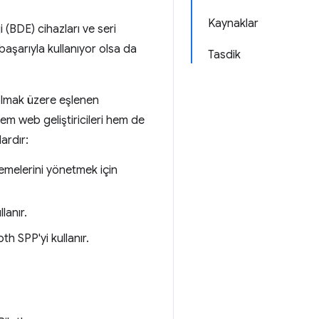
Kaynaklar
 (BDE) cihazları ve seri
 başarıyla kullanıyor olsa da
Tasdik
olmak üzere eşlenen
em web geliştiricileri hem de
ardır:
lemelerini yönetmek için
lanır.
h SPP'yi kullanır.