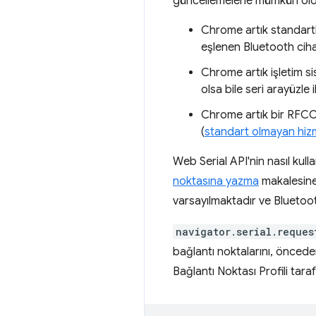
güncellemelerle mümkün old
Chrome artık standartla
eşlenen Bluetooth cihazl
Chrome artık işletim sis
olsa bile seri arayüzle i
Chrome artık bir RFCOM
(
standart olmayan hizmet
Web Serial API'nin nasıl kull
noktasına yazma
makalesine
varsayılmaktadır ve Bluetooth
navigator.serial.reques
bağlantı noktalarını, önceden
Bağlantı Noktası Profili tar