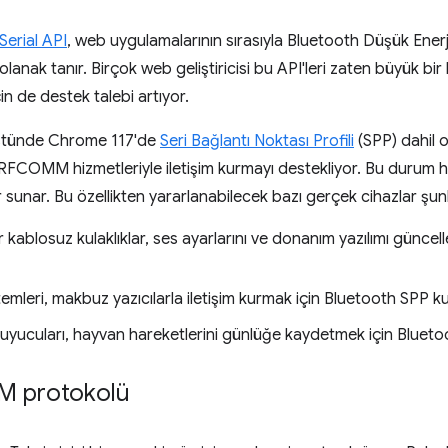
erial API
, web uygulamalarının sırasıyla Bluetooth Düşük Enerji
olanak tanır. Birçok web geliştiricisi bu API'leri zaten büyük bir
in de destek talebi artıyor.
üstünde Chrome 117'de
Seri Bağlantı Noktası Profili
(SPP) dahil 
RFCOMM hizmetleriyle iletişim kurmayı destekliyor. Bu durum h
lar sunar. Bu özellikten yararlanabilecek bazı gerçek cihazlar şunl
 kablosuz kulaklıklar, ses ayarlarını ve donanım yazılımı güncel
temleri, makbuz yazıcılarla iletişim kurmak için Bluetooth SPP kul
uyucuları, hayvan hareketlerini günlüğe kaydetmek için Bluetoot
M protokolü