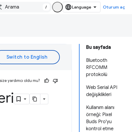
/
Oturum aç
Bu sayfada
Bluetooth
RFCOMM
protokolü
size yardımcı oldu mu?
Web Serial API
eri
değişiklikleri
Kullanım alanı
örneği: Pixel
Buds Pro'yu
kontrol etme