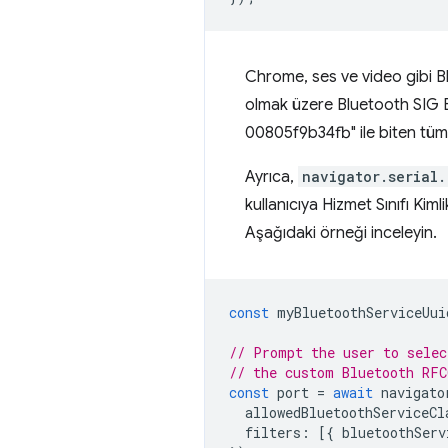
Chrome, ses ve video gibi Bl
olmak üzere Bluetooth SIG B
00805f9b34fb" ile biten tüm 
Ayrıca,
navigator.serial.
kullanıcıya Hizmet Sınıfı Kimli
Aşağıdaki örneği inceleyin.
const
myBluetoothServiceUui
// Prompt the user to selec
// the custom Bluetooth RFC
const
port
=
await
navigato
allowedBluetoothServiceCl
filters
:
[{
bluetoothServ