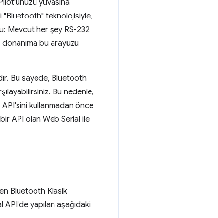
 Pilot'unuzu yuvasına
 "Bluetooth" teknolojisiyle,
n şu: Mevcut her şey RS-232
ve donanıma bu arayüzü
ır. Bu sayede, Bluetooth
şılayabilirsiniz. Bu nedenle,
h API'sini kullanmadan önce
bir API olan Web Serial ile
nen Bluetooth Klasik
al API'de yapılan aşağıdaki