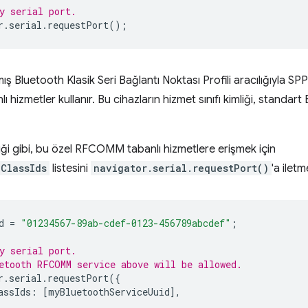
y serial port.
r
.
serial
.
requestPort
();
ış Bluetooth Klasik Seri Bağlantı Noktası Profili aracılığıyla SPP
hizmetler kullanır. Bu cihazların hizmet sınıfı kimliği, standar
iği gibi, bu özel RFCOMM tabanlı hizmetlere erişmek için
ClassIds
listesini
navigator.serial.requestPort()
'a iletm
d
=
"01234567-89ab-cdef-0123-456789abcdef"
;
y serial port.
etooth RFCOMM service above will be allowed.
r
.
serial
.
requestPort
({
assIds
:
[
myBluetoothServiceUuid
],