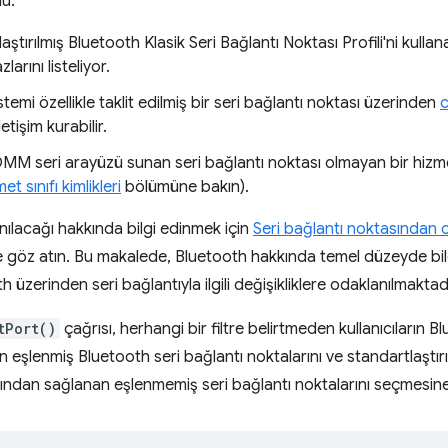
u:
ştırılmış Bluetooth Klasik Seri Bağlantı Noktası Profili'ni kulla
arını listeliyor.
temi özellikle taklit edilmiş bir seri bağlantı noktası üzerinden
letişim kurabilir.
M seri arayüzü sunan seri bağlantı noktası olmayan bir hizmetl
 sınıfı kimlikleri
bölümüne bakın).
anılacağı hakkında bilgi edinmek için
Seri bağlantı noktasından 
 göz atın. Bu makalede, Bluetooth hakkında temel düzeyde bil
 üzerinden seri bağlantıyla ilgili değişikliklere odaklanılmaktadı
tPort()
çağrısı, herhangi bir filtre belirtmeden kullanıcıların 
 eşlenmiş Bluetooth seri bağlantı noktalarını ve standartlaştırı
afından sağlanan eşlenmemiş seri bağlantı noktalarını seçmesine