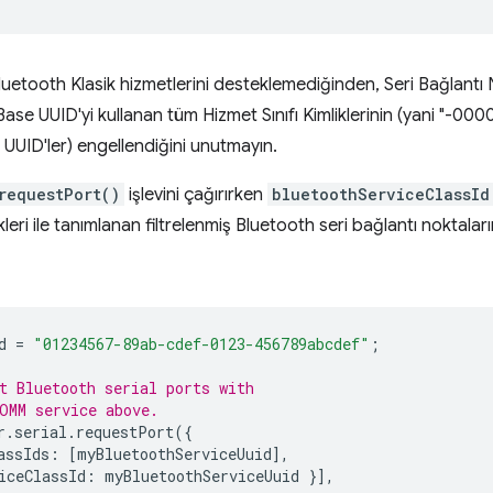
uetooth Klasik hizmetlerini desteklemediğinden, Seri Bağlantı No
ase UUID'yi kullanan tüm Hizmet Sınıfı Kimliklerinin (yani "-0
UUID'ler) engellendiğini unutmayın.
requestPort()
işlevini çağırırken
bluetoothServiceClassId
kleri ile tanımlanan filtrelenmiş Bluetooth seri bağlantı noktaların
d
=
"01234567-89ab-cdef-0123-456789abcdef"
;
t Bluetooth serial ports with
OMM service above.
r
.
serial
.
requestPort
({
assIds
:
[
myBluetoothServiceUuid
],
iceClassId
:
myBluetoothServiceUuid
}],