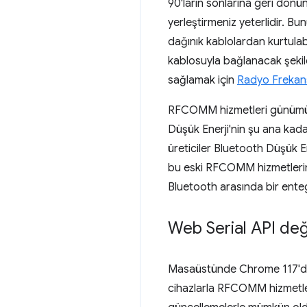
90'ların sonlarına geri dönü
yerleştirmeniz yeterlidir. Bu
dağınık kablolardan kurtulab
kablosuyla bağlanacak şekil
sağlamak için
Radyo Frekansı
RFCOMM hizmetleri günümüzd
Düşük Enerji'nin şu ana kadar
üreticiler Bluetooth Düşük 
bu eski RFCOMM hizmetlerine 
Bluetooth arasında bir enteg
Web Serial API değiş
Masaüstünde Chrome 117'den i
cihazlarla RFCOMM hizmetleri 