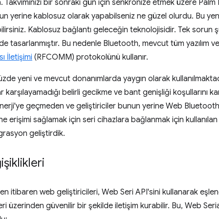
n. Takviminizi bir sonraki gün için senkronize etmek üzere Palm
nun yerine kablosuz olarak yapabilseniz ne güzel olurdu. Bu yeni
ilirsiniz. Kablosuz bağlantı geleceğin teknolojisidir. Tek soru
de tasarlanmıştır. Bu nedenle Bluetooth, mevcut tüm yazılım 
 İletişimi
(RFCOMM) protokolünü kullanır.
e yeni ve mevcut donanımlarda yaygın olarak kullanılmaktad
 karşılayamadığı belirli gecikme ve bant genişliği koşullarını kar
Enerji'ye geçmeden ve geliştiriciler bunun yerine Web Bluetoot
erişimi sağlamak için seri cihazlara bağlanmak için kullanılan 
rasyon geliştirdik.
iklikleri
tibaren web geliştiricileri, Web Seri API'sini kullanarak eşle
üzerinden güvenilir bir şekilde iletişim kurabilir. Bu, Web Seri