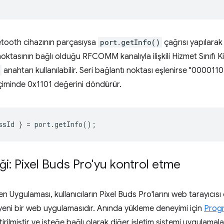
uetooth cihazının parçasıysa
port.getInfo()
çağrısı yapılarak
noktasının bağlı olduğu RFCOMM kanalıyla ilişkili Hizmet Sınıfı Ki
anahtarı kullanılabilir. Seri bağlantı noktası eşlenirse "000
çiminde 0x1101 değerini döndürür.
ssId
}
=
port
.
getInfo
();
ği: Pixel Buds Pro'yu kontrol etme
n Uygulaması, kullanıcıların Pixel Buds Pro'larını web tarayıcıs
 yeni bir web uygulamasıdır. Anında yükleme deneyimi için
Progr
iştirilmiştir ve isteğe bağlı olarak diğer işletim sistemi uygulamal