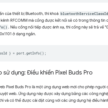
ần của thiết bị Bluetooth, thì khoá
bluetoothServiceClassI
với kênh RFCOMM mà cổng được kết nối sẽ có trong thông tin c
fo()
. Nếu cổng nối tiếp được ánh xạ, thì cổng này sẽ trả v
0x1101 ở dạng ngắn.
ssId
}
=
port
.
getInfo
();
p sử dụng: Điều khiển Pixel Buds Pro
b Pixel Buds Pro là một ứng dụng web mới cho phép người d
nh duyệt web. Ứng dụng này được xây dựng bằng các công ngh
c thì và có thể được cài đặt cùng với các ứng dụng hệ điều hà