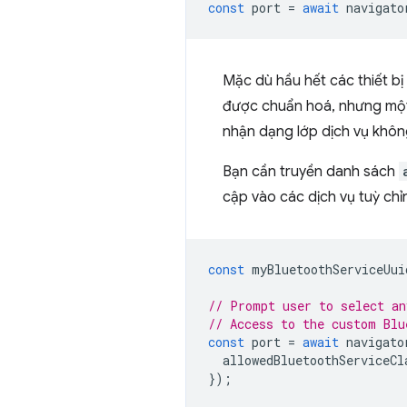
const
port
=
await
navigato
Mặc dù hầu hết các thiết bị
được chuẩn hoá, nhưng một 
nhận dạng lớp dịch vụ khôn
Bạn cần truyền danh sách
cập vào các dịch vụ tuỳ ch
const
myBluetoothServiceUui
// Prompt user to select an
// Access to the custom Blu
const
port
=
await
navigato
allowedBluetoothServiceCl
});