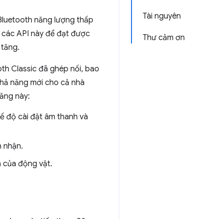
Tài nguyên
Bluetooth năng lượng thấp
g các API này để đạt được
Thư cảm ơn
 tăng.
oth Classic đã ghép nối, bao
khả năng mới cho cả nhà
năng này:
ế độ cài đặt âm thanh và
n nhận.
n của động vật.