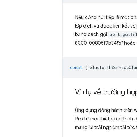
Nếu cổng nối tiếp là một ph
lớp dịch vụ được liên kết 
bằng cách gọi
port.getIn
8000-00805f9b34fb" hoặc 
const
{
bluetoothServiceCla
Ví dụ về trường hợ
Ứng dụng đồng hành trên we
Pro từ mọi thiết bị có trì
mang lại trải nghiệm tải tứ