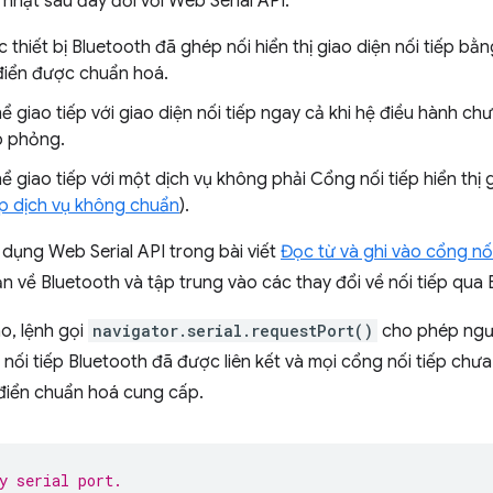
hật sau đây đối với Web Serial API:
c thiết bị Bluetooth đã ghép nối hiển thị giao diện nối tiếp 
 điển được chuẩn hoá.
 giao tiếp với giao diện nối tiếp ngay cả khi hệ điều hành ch
ô phỏng.
ể giao tiếp với một dịch vụ không phải Cổng nối tiếp hiển th
p dịch vụ không chuẩn
).
 dụng Web Serial API trong bài viết
Đọc từ và ghi vào cổng nối
n về Bluetooth và tập trung vào các thay đổi về nối tiếp qua 
ào, lệnh gọi
navigator.serial.requestPort()
cho phép ngườ
nối tiếp Bluetooth đã được liên kết và mọi cổng nối tiếp chưa
 điển chuẩn hoá cung cấp.
y serial port.