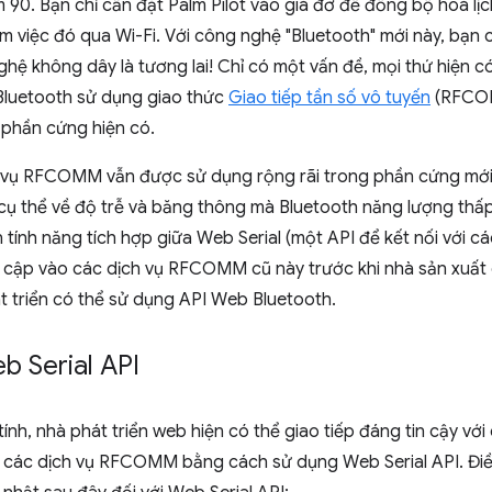
 90. Bạn chỉ cần đặt Palm Pilot vào giá đỡ để đồng bộ hoá lịc
àm việc đó qua Wi-Fi. Với công nghệ "Bluetooth" mới này, bạn 
hệ không dây là tương lai! Chỉ có một vấn đề, mọi thứ hiện c
 Bluetooth sử dụng giao thức
Giao tiếp tần số vô tuyến
(RFCOM
 phần cứng hiện có.
 vụ RFCOMM vẫn được sử dụng rộng rãi trong phần cứng mới 
ụ thể về độ trễ và băng thông mà Bluetooth năng lượng thấ
 tính năng tích hợp giữa Web Serial (một API để kết nối với các 
 cập vào các dịch vụ RFCOMM cũ này trước khi nhà sản xuất 
t triển có thể sử dụng API Web Bluetooth.
b Serial API
nh, nhà phát triển web hiện có thể giao tiếp đáng tin cậy với 
 các dịch vụ RFCOMM bằng cách sử dụng Web Serial API. Điề