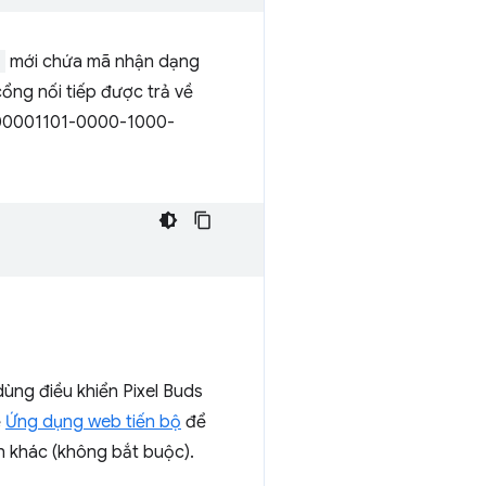
d
mới chứa mã nhận dạng
ổng nối tiếp được trả về
ề "00001101-0000-1000-
ùng điều khiển Pixel Buds
ệ
Ứng dụng web tiến bộ
để
nh khác (không bắt buộc).