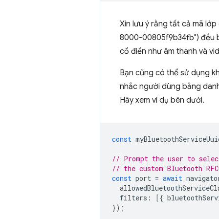
Xin lưu ý rằng tất cả mã lớ
8000-00805f9b34fb") đều bị
cổ điển như âm thanh và vi
Bạn cũng có thể sử dụng k
nhắc người dùng bằng danh 
Hãy xem ví dụ bên dưới.
const
myBluetoothServiceUui
// Prompt the user to selec
// the custom Bluetooth RFC
const
port
=
await
navigato
allowedBluetoothServiceCl
filters
:
[{
bluetoothServ
});