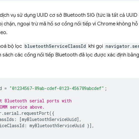
p dịch vụ sử dụng UUID cơ sở Bluetooth SIG (tức là tất cả UUI
 chặn, ngoại trừ mã hồ sơ cổng nối tiếp vì Chrome không hỗ 
deo.
hoá bộ lọc
bluetoothServiceClassId
khi gọi
navigator.se
sách các cổng nối tiếp Bluetooth đã lọc được xác định bằng
d
=
"01234567-89ab-cdef-0123-456789abcdef"
;
t Bluetooth serial ports with
OMM service above.
r
.
serial
.
requestPort
({
assIds
:
[
myBluetoothServiceUuid
],
iceClassId
:
myBluetoothServiceUuid
}],