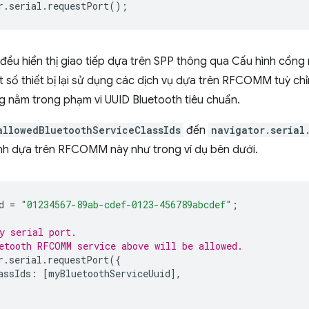
r
.
serial
.
requestPort
();
 đều hiển thị giao tiếp dựa trên SPP thông qua Cấu hình cổng 
số thiết bị lại sử dụng các dịch vụ dựa trên RFCOMM tuỳ chỉn
g nằm trong phạm vi UUID Bluetooth tiêu chuẩn.
allowedBluetoothServiceClassIds
đến
navigator.serial
ỉnh dựa trên RFCOMM này như trong ví dụ bên dưới.
d
=
"01234567-89ab-cdef-0123-456789abcdef"
;
y serial port.
etooth RFCOMM service above will be allowed.
r
.
serial
.
requestPort
({
assIds
:
[
myBluetoothServiceUuid
],