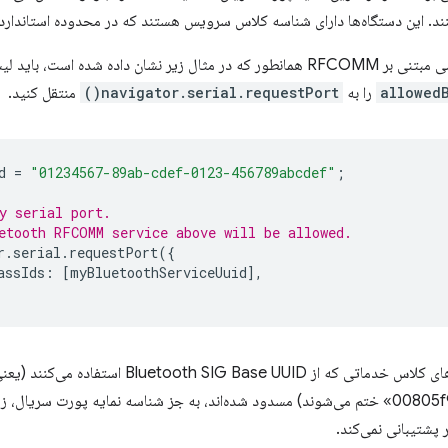
ن داده شده است، باید لیست
allowed
را به
navigator.serial.requestPort()
منتقل کنید.
d
=
"01234567-89ab-cdef-0123-456789abcdef"
;
y serial port.
etooth RFCOMM service above will be allowed.
r
.
serial
.
requestPort
({
assIds
:
[
myBluetoothServiceUuid
],
پشتیبانی نمی‌کند.