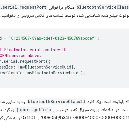
bluetoothServiceClass
هنگام فراخوانی
.serial.requestPort()
لوتوث فیلتر شده شناسایی شده توسط شناسه‌های کلاس سرویس را بخواهید. مثا
d
=
"01234567-89ab-cdef-0123-456789abcdef"
;
t Bluetooth serial ports with
OMM service above.
r
.
serial
.
requestPort
({
assIds
:
[
myBluetoothServiceUuid
],
iceClassId
:
myBluetoothServiceUuid
}],
اه بلوتوث است، یک کلید
bluetoothServiceClassId
جدید حاوی شناس
port.getInfo()
بازگرداند