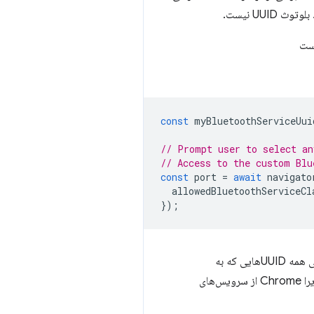
const
myBluetoothServiceUui
// Prompt user to select an
// Access to the custom Blu
const
port
=
await
navigato
allowedBluetoothServiceCl
});
توجه داشته باشید که همه شناسه‌های کلاس خدماتی که از Bluetooth SIG Base UUID استفاده می‌کنند (یعنی همه UUID‌هایی که به
«-0000-1000-8000-00805f9b34fb» ختم می‌شوند) مسدود شده‌اند، به جز شناسه نمایه پورت سریال، زیرا Chrome از سرویس‌های