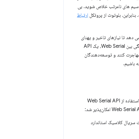
آن سیم های نامرتب خلاص شوید. بی
ارتباط
جازه می دهد تا نیازهای تاخیر و پهنای
باند خاصی را برآورده کنید که تاکنون توسط بلوتوث کم انرژی برآورده نشده است. به همین دلیل است که ما یکپارچگی بین Web Serial، یک API
 مهاجرت کنند و توسعه‌دهندگان
با شروع Chrome 117 روی دسک‌تاپ، توسعه‌دهندگان وب اکنون می‌توانند از طریق سرویس‌های RFCOMM با استفاده از Web Serial API
ورت سریال کلاسیک استاندارد