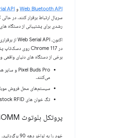
Web Bluetooth API
و
ial API
رشدی برای پشتیبانی از دستگاه های
اکنون، Web Serial API از برقراری ارتباط با سرویس‌های RFCOMM در دستگاه‌های کلاسیک بلوتوث جفت شده از جمله
در Chrome 117 روی 
برخی از دستگاه های دنیای واقعی وج
می‌کنند.
سیستم‌های محل فروش موبایل از بلوتوث SPP برای ارتباط با چاپ
تگ خوان های Livestock RFID از بلوتوث SPP برای ثبت حرکات حیوانات استفاده می کنند.
پروتکل بلوتوث RFCOMM