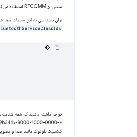
مبتنی بر RFCOMM استفاده می‌کنند. این دستگاه‌ها دارای شناسه کلاس سرویس هستند که در محدوده استاندارد بلوتوث UUID نیست.
برای دسترسی به این خدمات سفارشی مبتنی بر RFCOMM همانطور که در مثال زیر نشا
BluetoothServiceClassIds
کلاسیک بلوتوث مانند صدا و تصویر 