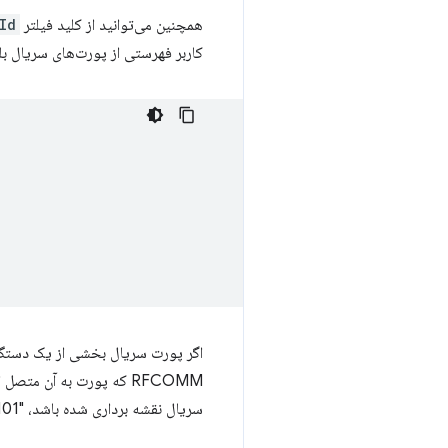
همچنین می‌توانید از کلید فیلتر
Id
کاربر فهرستی از پورت‌های سریال ب
اگر پورت سریال بخشی از یک دستگ
RFCOMM که پورت به آن متصل است، در اطلاعات پورت سریال که با فراخوانی
سریال نقشه برداری شده باشد، "00001101-0000-1000-8000-00805f9b34fb" یا 0x1101 را به شکل کوتاه خود برمی گرداند.