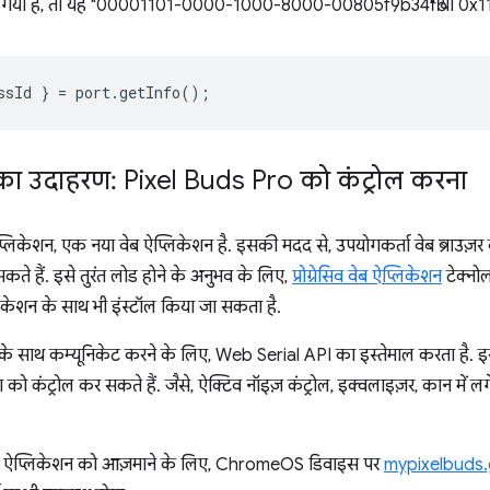
या गया है, तो यह "00001101-0000-1000-8000-00805f9b34fb" या 0x1101 को
ssId
}
=
port
.
getInfo
();
का उदाहरण: Pixel Buds Pro को कंट्रोल करना
लिकेशन, एक नया वेब ऐप्लिकेशन है. इसकी मदद से, उपयोगकर्ता वेब ब्राउज़र
ते हैं. इसे तुरंत लोड होने के अनुभव के लिए,
प्रोग्रेसिव वेब ऐप्लिकेशन
टेक्नो
लिकेशन के साथ भी इंस्टॉल किया जा सकता है.
े साथ कम्यूनिकेट करने के लिए, Web Serial API का इस्तेमाल करता है. इस
ंट्रोल कर सकते हैं. जैसे, ऐक्टिव नॉइज़ कंट्रोल, इक्वलाइज़र, कान में लगे
यन ऐप्लिकेशन को आज़माने के लिए, ChromeOS डिवाइस पर
mypixelbuds