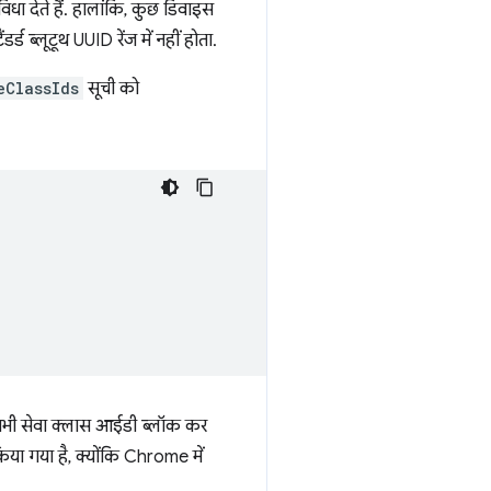
िधा देते हैं. हालांकि, कुछ डिवाइस
 ब्लूटूथ UUID रेंज में नहीं होता.
eClassIds
सूची को
े सभी सेवा क्लास आईडी ब्लॉक कर
या गया है, क्योंकि Chrome में