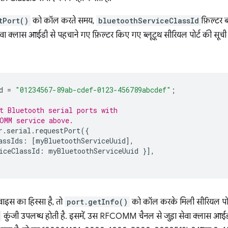
tPort()
को कॉल करते समय,
bluetoothServiceClassId
फ़िल्टर 
वा क्लास आईडी से पहचाने गए फ़िल्टर किए गए ब्लूटूथ सीरियल पोर्ट की सूची
d
=
"01234567-89ab-cdef-0123-456789abcdef"
;
t Bluetooth serial ports with
OMM service above.
r
.
serial
.
requestPort
({
assIds
:
[
myBluetoothServiceUuid
],
iceClassId
:
myBluetoothServiceUuid
}],
वाइस का हिस्सा है, तो
port.getInfo()
को कॉल करके मिली सीरियल पोर्
कुंजी उपलब्ध होती है. इसमें, उस RFCOMM चैनल से जुड़ा सेवा क्लास आईडी 