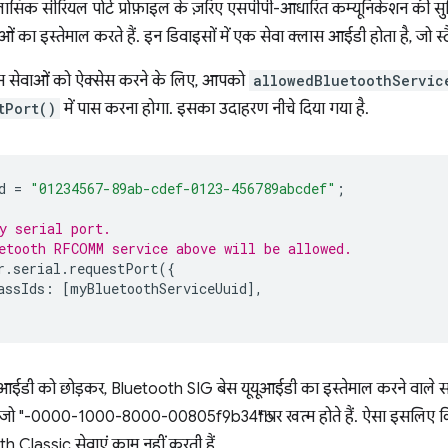
ूथ क्लासिक सीरियल पोर्ट प्रोफ़ाइल के ज़रिए एसपीपी-आधारित कम्यूनिकेशन की सुव
इस्तेमाल करते हैं. इन डिवाइसों में एक सेवा क्लास आईडी होता है, जो स्टैंडर्ड
सेवाओं को ऐक्सेस करने के लिए, आपको
allowedBluetoothServic
tPort()
में पास करना होगा. इसका उदाहरण नीचे दिया गया है.
d
=
"01234567-89ab-cdef-0123-456789abcdef"
;
y serial port.
etooth RFCOMM service above will be allowed.
r
.
serial
.
requestPort
({
assIds
:
[
myBluetoothServiceUuid
],
़ाइल आईडी को छोड़कर, Bluetooth SIG बेस यूयूआईडी का इस्तेमाल करने वाल
े हैं जो "-0000-1000-8000-00805f9b34fb" पर खत्म होते हैं. ऐसा इसलिए कि
 Classic सेवाएं काम नहीं करती हैं.