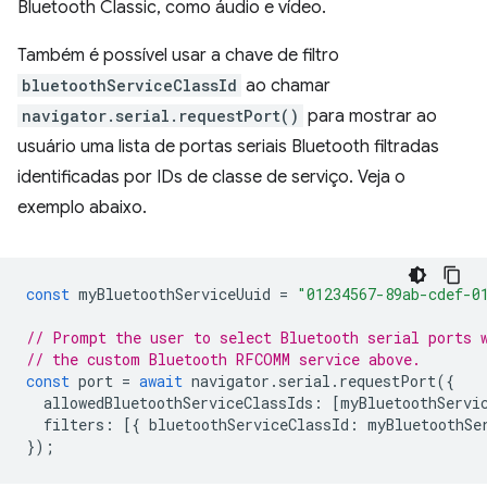
Bluetooth Classic, como áudio e vídeo.
Também é possível usar a chave de filtro
bluetoothServiceClassId
ao chamar
navigator.serial.requestPort()
para mostrar ao
usuário uma lista de portas seriais Bluetooth filtradas
identificadas por IDs de classe de serviço. Veja o
exemplo abaixo.
const
myBluetoothServiceUuid
=
"01234567-89ab-cdef-0
// Prompt the user to select Bluetooth serial ports 
// the custom Bluetooth RFCOMM service above.
const
port
=
await
navigator
.
serial
.
requestPort
({
allowedBluetoothServiceClassIds
:
[
myBluetoothServi
filters
:
[{
bluetoothServiceClassId
:
myBluetoothSe
});