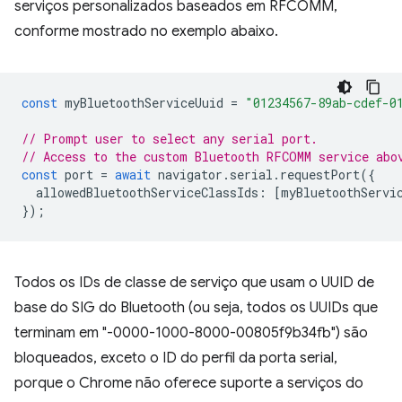
serviços personalizados baseados em RFCOMM,
conforme mostrado no exemplo abaixo.
const
myBluetoothServiceUuid
=
"01234567-89ab-cdef-0
// Prompt user to select any serial port.
// Access to the custom Bluetooth RFCOMM service abo
const
port
=
await
navigator
.
serial
.
requestPort
({
allowedBluetoothServiceClassIds
:
[
myBluetoothServi
});
Todos os IDs de classe de serviço que usam o UUID de
base do SIG do Bluetooth (ou seja, todos os UUIDs que
terminam em "-0000-1000-8000-00805f9b34fb") são
bloqueados, exceto o ID do perfil da porta serial,
porque o Chrome não oferece suporte a serviços do