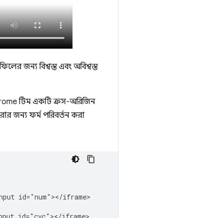
ের জন্য বিশ্বস্ত এবং অবিশ্বস্ত
Chrome টিম একটি ক্রস-অরিজিন
র জন্য ফর্ম পরিবর্তন করা
nput id="num"></iframe>

put id="cvc"></iframe>
