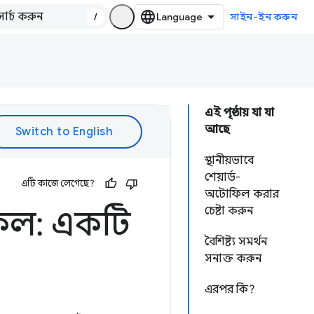
/
সাইন-ইন করুন
এই পৃষ্ঠায় যা যা
আছে
স্থানীয়ভাবে
শেয়ার্ড-
এটি কাজে লেগেছে?
অটোফিল করার
ফিল: একটি
চেষ্টা করুন
বৈশিষ্ট্য সমর্থন
সনাক্ত করুন
এরপর কি?