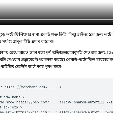
 অটোফিলিংয়ের জন্য একটি শক্ত ভিত্তি, কিন্তু ব্রাউজারের জন্য অটোফিল
পর্যাপ্ত গ্রানুলারিটি প্রদান করে না।
 বজায় রেখে আরও ভাল স্বতঃপূর্ণ অভিজ্ঞতার অনুমতি দেওয়ার জন্য, 
 দেওয়ার প্রস্তাবের উপর কাজ করছে। শেয়ার্ড-অটোফিল ব্যবহার করা
িজিন ক্রেডিট কার্ড নম্বর পূরণ করে:
: https://merchant.com/... -->

t id="name">

me src="https://psp.com/..." allow="shared-autofill"><i
t id="exp">

me src="https://psp.com/..." allow="shared-autofill"><in