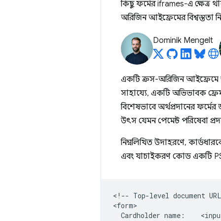
কিছু ফর্মের iframes-এ ক্ষেত্র 
অরিজিন আইফ্রেমের বিশ্বস্ততা ন
Dominik Mengelt
একটি ক্রস-অরিজিন আইফ্রেমে স্বয
সাহায্যে, একটি অভিভাবক ফ্রেম 
বিশেষভাবে অর্থপ্রদানের ফর্মের
উৎস যেমন পেমেন্ট পরিষেবা প্
নিম্নলিখিত উদাহরণে, কার্ডধারকের 
এবং যাচাইকরণ কোড একটি PSP
<!-- Top-level document URL
<form>

  Cardholder name:    <inpu