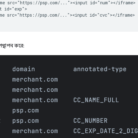
me src="https://psp.com/..."><input id="num"></iframe>

t id="exp">

me src="https://psp.com/..."><input id="cvc"></iframe>

উপস্থাপন করে: