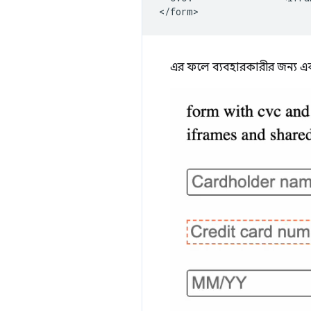
এর ফলে ব্যবহারকারীর জন্য একট