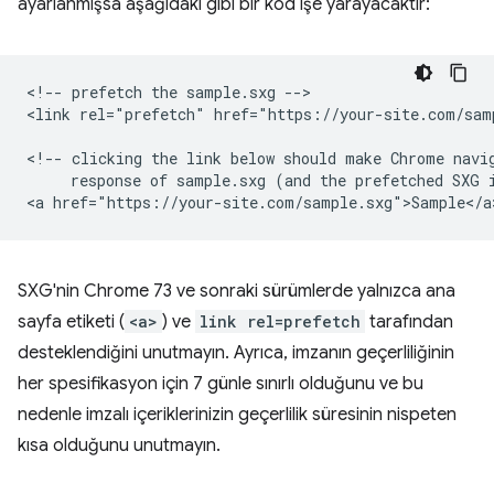
ayarlanmışsa aşağıdaki gibi bir kod işe yarayacaktır:
<!-- prefetch the sample.sxg -->

<link rel="prefetch" href="https://your-site.com/samp
<!-- clicking the link below should make Chrome navig
     response of sample.sxg (and the prefetched SXG i
SXG'nin Chrome 73 ve sonraki sürümlerde yalnızca ana
sayfa etiketi (
<a>
) ve
link rel=prefetch
tarafından
desteklendiğini unutmayın. Ayrıca, imzanın geçerliliğinin
her spesifikasyon için 7 günle sınırlı olduğunu ve bu
nedenle imzalı içeriklerinizin geçerlilik süresinin nispeten
kısa olduğunu unutmayın.