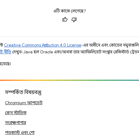
এটি কাজে লেগেছে?
ন্ট
Creative Commons Attribution 4.0 License
-এর অধীনে এবং কোডের নমুনাগুল
ট নীতি
দেখুন। Java হল Oracle এবং/অথবা তার অ্যাফিলিয়েট সংস্থার রেজিস্টার্ড ট্রেডমা
হয়েছে।
সম্পর্কিত বিষয়বস্তু
Chromium আপডেট
কেস স্টাডিজ
সংরক্ষণাগার
পডকাস্ট এবং শো