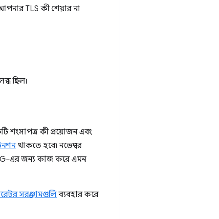
XG আপনার TLS কী শেয়ার না
লব্ধ ছিল৷
টি শংসাপত্র কী প্রয়োজন এবং
টেনশন
থাকতে হবে৷ নভেম্বর
G-এর জন্য কাজ করে এমন
ারেটর সরঞ্জামগুলি
ব্যবহার করে