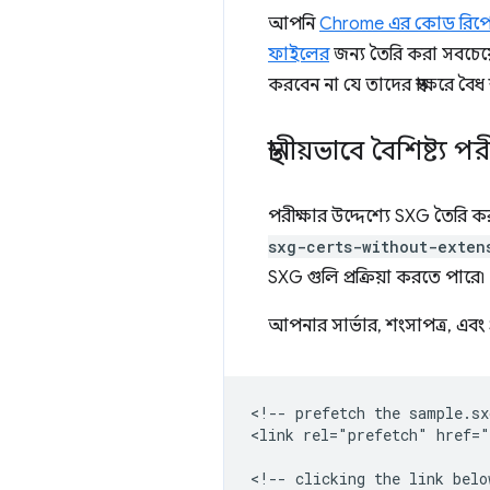
আপনি
Chrome এর কোড রিপ
ফাইলের
জন্য তৈরি করা সবচেয়ে
করবেন না যে তাদের স্বাক্ষরে বৈধ
স্থানীয়ভাবে বৈশিষ্ট্য প
পরীক্ষার উদ্দেশ্যে SXG তৈরি 
sxg-certs-without-exten
SXG গুলি প্রক্রিয়া করতে পারে৷
আপনার সার্ভার, শংসাপত্র, এ
<!-- prefetch the sample.sxg
<link rel="prefetch" href="
<!-- clicking the link belo