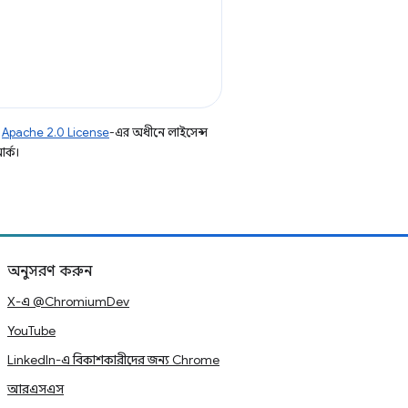
ি
Apache 2.0 License
-এর অধীনে লাইসেন্স
র্ক।
অনুসরণ করুন
X-এ @ChromiumDev
YouTube
LinkedIn-এ বিকাশকারীদের জন্য Chrome
আরএসএস