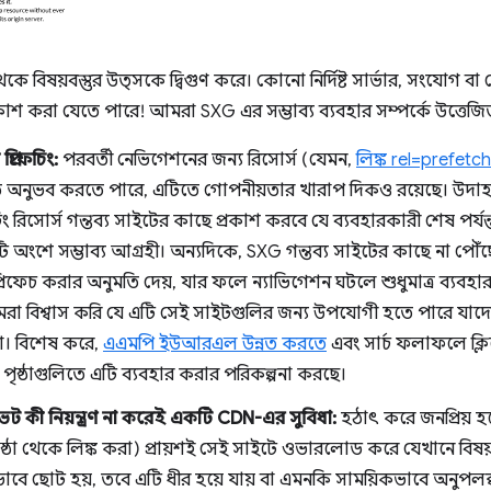
 বিষয়বস্তুর উত্সকে দ্বিগুণ করে। কোনো নির্দিষ্ট সার্ভার, সংযোগ বা 
কাশ করা যেতে পারে! আমরা SXG এর সম্ভাব্য ব্যবহার সম্পর্কে উত্তেজ
রিফেচিং:
পরবর্তী নেভিগেশনের জন্য রিসোর্স (যেমন,
লিঙ্ক rel=prefetch 
 অনুভব করতে পারে, এটিতে গোপনীয়তার খারাপ দিকও রয়েছে। উদাহরণ
িং রিসোর্স গন্তব্য সাইটের কাছে প্রকাশ করবে যে ব্যবহারকারী শেষ পর্
 অংশে সম্ভাব্য আগ্রহী। অন্যদিকে, SXG গন্তব্য সাইটের কাছে না পৌঁছে
রিফেচ করার অনুমতি দেয়, যার ফলে ন্যাভিগেশন ঘটলে শুধুমাত্র ব্যবহ
 বিশ্বাস করি যে এটি সেই সাইটগুলির জন্য উপযোগী হতে পারে যাদের
ো। বিশেষ করে,
এএমপি ইউআরএল উন্নত করতে
এবং সার্চ ফলাফলে ক্ল
ৃষ্ঠাগুলিতে এটি ব্যবহার করার পরিকল্পনা করছে।
ভেট কী নিয়ন্ত্রণ না করেই একটি CDN-এর সুবিধা:
হঠাৎ করে জনপ্রিয় হয
ৃষ্ঠা থেকে লিঙ্ক করা) প্রায়শই সেই সাইটে ওভারলোড করে যেখানে বিষয়
ে ছোট হয়, তবে এটি ধীর হয়ে যায় বা এমনকি সাময়িকভাবে অনুপলব্ধ হয