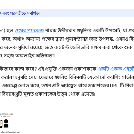
73 এবং পরবর্তীতে সমর্থিত।
G") হল
ওয়েব প্যাকেজ
নামক উদীয়মান প্রযুক্তির একটি উপসেট, যা প্
ে, অর্থাৎ অন্যান্য পক্ষের দ্বারা পুনঃবন্টনের জন্য উপলব্ধ, এখনও বিষয়
ের অনেক সুবিধা রয়েছে, দ্রুত কন্টেন্ট ডেলিভারি সক্ষম করা থেকে শুরু
া এবং সহজ অফলাইন অভিজ্ঞতা।
েঞ্জ কিভাবে কাজ করে? এই প্রযুক্তি একজন প্রকাশককে
একটি একক এইচটিটি
করার অনুমতি দেয়, যেভাবে স্বাক্ষরিত বিনিময়টি যেকোনো ক্যাশিং সার
 এক্সচেঞ্জ লোড করে, তখন এটি অ্যাড্রেস বারে প্রকাশকের URL টি নি
মাণ যে বিষয়বস্তুটি মূলত প্রকাশকের উত্স থেকে এসেছে৷