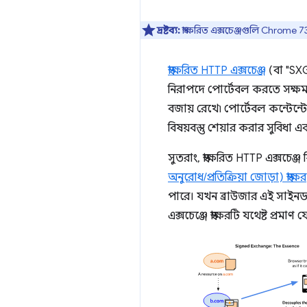
দ্রষ্টব্য:
স্বাক্ষরিত এক্সচেঞ্জগুলি Chrome 
স্বাক্ষরিত HTTP এক্সচেঞ্জ
(বা "SX
নিরাপদে পোর্টেবল করতে সক্ষম কর
বজায় রেখে৷ পোর্টেবল কন্টেন্ট
বিষয়বস্তু শেয়ার করার সুবিধ
সুতরাং, স্বাক্ষরিত HTTP এক্সচ
অনুরোধ/প্রতিক্রিয়া জোড়া) স্বাক্ষর
পারে। যখন ব্রাউজার এই সাইনড
এক্সচেঞ্জে স্বাক্ষরটি যথেষ্ট প্র