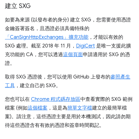
建立 SXG
如要為來源 (以發布者的身分) 建立 SXG，您需要使用憑證
金鑰簽署簽名，且憑證必須具備特殊的
「CanSignHttpExchanges」擴充功能
，才能以有效的
SXG 處理。截至 2018 年 11 月，
DigiCert
是唯一支援此擴
充功能的 CA，您可以透過
這個頁面
申請適用於 SXG 的憑
證。
取得 SXG 憑證後，您可以使用 GitHub 上發布的
參照產生
工具
，建立自己的 SXG。
您也可以在
Chrome 程式碼存放區
中查看實際的 SXG 範例
檔案 (例如
這個檔案
，這是為
簡單文字檔
建立的最簡單檔
案)。請注意，這些憑證主要是用於本機測試，因此請勿期
待這些憑證含有有效的憑證和簽章時間戳記。