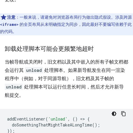
注意
：一般来说，请避免对浏览器布局行为做出隐式假设。涉及跨源
的全页布局从未明确指定为同步，因此最好不要编写依赖于此
<iframe>
的代码。
卸载处理脚本可能会更频繁地超时
当帧导航或关闭时，旧文档以及其中嵌入的所有子帧文档都
会运行其
unload
处理脚本。如果新导航发生在同一渲染
程序中（例如，对于同源导航），旧文档及其子帧的
unload
处理脚本可以运行任意长时间，然后才允许新导
航提交。
addEventListener
(
'unload'
,
()
=
>
{
doSomethingThatMightTakeALongTime
();
});