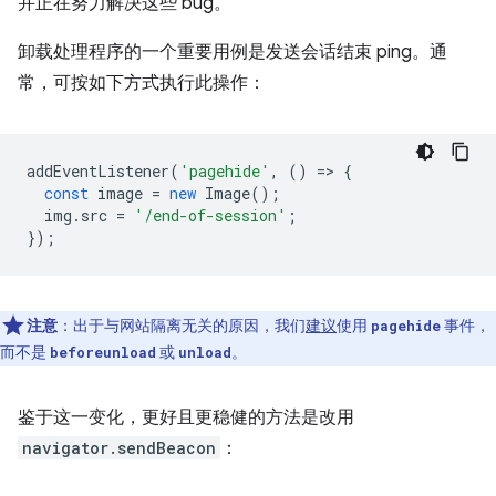
并正在努力解决这些 bug。
卸载处理程序的一个重要用例是发送会话结束 ping。通
常，可按如下方式执行此操作：
addEventListener
(
'pagehide'
,
()
=
>
{
const
image
=
new
Image
();
img
.
src
=
'/end-of-session'
;
});
注意
：出于与网站隔离无关的原因，我们
建议
使用
事件，
pagehide
而不是
或
。
beforeunload
unload
鉴于这一变化，更好且更稳健的方法是改用
navigator.sendBeacon
：