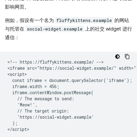
影响网页。
例如，假设有一个名为
fluffykittens.example
的网站
与托管在
social-widget.example
上的社交 widget 进行
通信：
<!-- https://fluffykittens.example/ -->

<iframe src="https://social-widget.example/" width="1
<script>

  const iframe = document.querySelector('iframe');

  iframe.width = 456;

  iframe.contentWindow.postMessage(

    // The message to send:

    'Meow!',

    // The target origin:

    'https://social-widget.example'

  );
