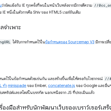
บ
ว่าขัดแย้งกับ IE ทุกครั้งที่พบในหน้าเว็บหลังจากมีการตีความ
//@cc_o
อง IE หนึ่งในตัวการคือ Shiv ของ HTML5 เวอร์ชันเดิม
ูลจำเพาะ
ngURL
ได้รับการกําหนดไว้ใน
ข้อกําหนดของ Sourcemap V3
มีการเปลี
หนดไว้ในข้อกําหนดด้วยเช่นกัน และสร้างขึ้นเพื่อให้ตรงกับไวยากรณ์
//
L ทํา
minispade
ของ Ember,
concatenate.js
ของ Google และอื่นๆ
บสคริปต์และสไตล์ในบรรทัด นอกเหนือจาก JS ที่ประเมินแล้ว
รื่องมือสำหรับนักพัฒนาเว็บของเบราว์เซอร์เสร็