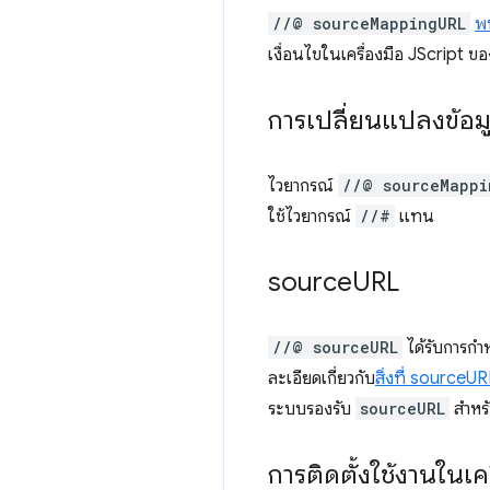
//@ sourceMappingURL
พ
เงื่อนไขในเครื่องมือ JScript ข
การเปลี่ยนแปลงข้อม
ไวยากรณ์
//@ sourceMappi
ใช้ไวยากรณ์
//#
แทน
source
URL
//@ sourceURL
ได้รับการกํา
ละเอียดเกี่ยวกับ
สิ่งที่ sourceUR
ระบบรองรับ
sourceURL
สำหรั
การติดตั้งใช้งานในเค