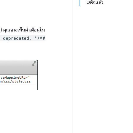
เสร็จแล้ว
ี้) คุณอาจเห็นคำเตือนใน
s deprecated, "/*#