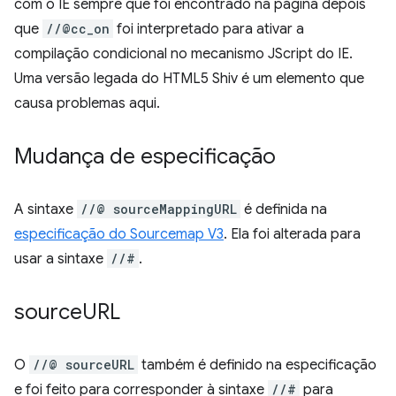
com o IE sempre que foi encontrado na página depois
que
//@cc_on
foi interpretado para ativar a
compilação condicional no mecanismo JScript do IE.
Uma versão legada do HTML5 Shiv é um elemento que
causa problemas aqui.
Mudança de especificação
A sintaxe
//@ sourceMappingURL
é definida na
especificação do Sourcemap V3
. Ela foi alterada para
usar a sintaxe
//#
.
source
URL
O
//@ sourceURL
também é definido na especificação
e foi feito para corresponder à sintaxe
//#
para