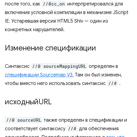
после того, как
//@cc_on
интерпретировался для
включения условной компиляции в механизме JScript
IE. Устаревшая версия HTML5 Shiv — один из
конкретных нарушителей.
Изменение спецификации
Синтаксис
//@ sourceMappingURL
определен в
спецификации Sourcemap V3.
Там он был изменен,
чтобы вместо него использовать синтаксис
//#
.
исходныйURL
//@ sourceURL
также определен в спецификации и
соответствует синтаксису
//#
для обеспечения