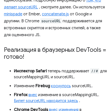
единообразия. Подробную информацию о
том, что
делает sourceURL
, смотрите далее. Он используется
minispade
от Ember,
concatenate.js
от Google и
другими. В Chrome
sourceURL
поддерживается для
встроенных скриптов и встроенных стилей, а также
для оцененного JS.
Реализация в браузерных Dev
Tools =
готово!
Инспектор Safari
теперь поддерживает
//#
для
sourceMappingURL и sourceURL.
Изменение
Firebug
коснулось
sourceURL.
Firefox
внес
изменение в sourceMappingURL.
Билет sourceURL находится здесь
.
Chrome
DevTools
внес изменения
в