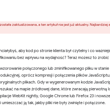
została zaktualizowana, a ten artykuł nie jest już aktualny. Najbardziej
hciałybyś, aby kod po stronie klienta był czytelny i co ważni
ifikowaniu bez wpływu na wydajność? Teraz możesz to zrobić 
dwzorowanie połączonego lub zminifikowanego pliku w stanie
rodukcyjnej, oprócz kompresji i połączenia plików JavaScript
 oryginalnych plikach. Gdy w wygenerowanym kodzie JavaScri
szukać na mapie źródłowej dane, które zwracają pierwotną lo
lacje WebKit nightly, Google Chrome lub Firefox 23 i nows
mieszczać ją tak, jakby pliki nie były zwinięte i połączone.