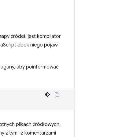
py źródeł, jest kompilator
avaScript obok niego pojawi
ymagany, aby poinformować
otnych plikach źródłowych.
my z tym i z komentarzami