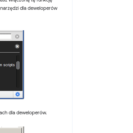
asz włączoną tę funkcję
u narzędzi dla deweloperów
ach dla deweloperów.