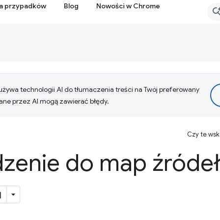
ia przypadków
Blog
Nowości w Chrome
żywa technologii AI do tłumaczenia treści na Twój preferowany
ne przez AI mogą zawierać błędy.
Czy te ws
enie do map źródeł