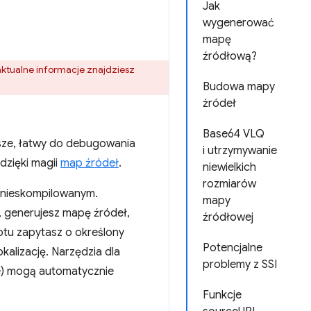
Jak
wygenerować
mapę
źródłową?
 aktualne informacje znajdziesz
Budowa mapy
źródeł
Base64 VLQ
ejsze, łatwy do debugowania
i utrzymywanie
dzięki magii
map źródeł
.
niewielkich
rozmiarów
 nieskompilowanym.
mapy
u, generujesz mapę źródeł,
źródłowej
ptu zapytasz o określony
Potencjalne
kalizację. Narzędzia dla
problemy z SSI
ze) mogą automatycznie
Funkcje