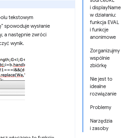
sourceURL
i displayName
w działaniu:
polu tekstowym
funkcja EVAL
ę” spowoduje wysłanie
i funkcje
, a następnie zwróci
anonimowe
czyć wynik.
Zorganizujmy
wspólnie
zbiórkę
Nie jest to
idealne
rozwiązanie
Problemy
Narzędzia
i zasoby