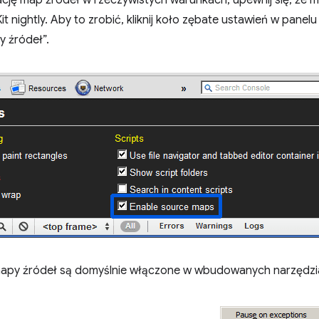
cję map źródeł w rzeczywistych warunkach, upewnij się, że m
nightly. Aby to zrobić, kliknij koło zębate ustawień w panel
y źródeł”.
 mapy źródeł są domyślnie włączone w wbudowanych narzędzi