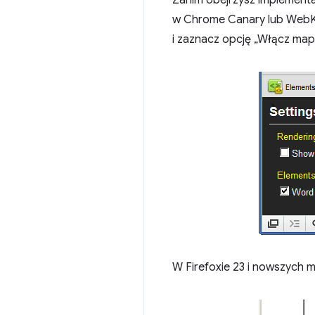
Zanim obejrzysz implementa
w Chrome Canary lub WebKit 
i zaznacz opcję „Włącz map
W Firefoxie 23 i nowszych