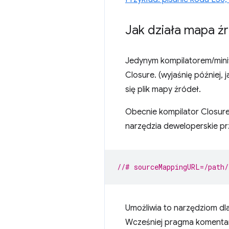
Jak działa mapa ź
Jedynym kompilatorem/minif
Closure. (wyjaśnię później,
się plik mapy źródeł.
Obecnie kompilator Closure
narzędzia deweloperskie pr
//# sourceMappingURL=/path/
Umożliwia to narzędziom dl
Wcześniej pragma komenta