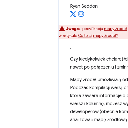
Ryan Seddon
Uwaga:
specyfikacja
mapy źródeł
w artykule
Co to są mapy źródeł?
.
Czy kiedykolwiek chciałeś/c
nawet po połączeniu i zmin
Mapy źródeł umożliwiają o
Podczas kompilacji wersji p
która zawiera informacje o
wiersz i kolumnę, możesz wy
deweloperów (obecnie kompi
analizować mapę źródłową i u