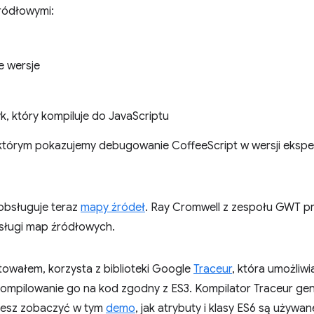
ródłowymi:
e wersje
k, który kompiluje do JavaScriptu
 którym pokazujemy debugowanie CoffeeScript w wersji ekspe
obsługuje teraz
mapy źródeł
. Ray Cromwell z zespołu GWT pr
bsługi map źródłowych.
towałem, korzysta z biblioteki Google
Traceur
, która umożliwi
skompilowanie go na kod zgodny z ES3. Kompilator Traceur ge
żesz zobaczyć w tym
demo
, jak atrybuty i klasy ES6 są używa