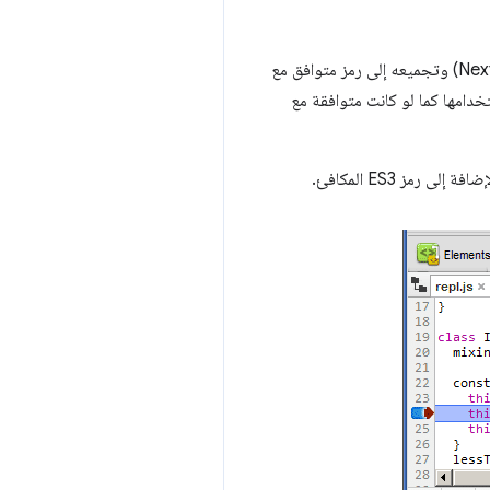
من Google التي تتيح لك كتابة ES6 (ECMAScript 6 أو Next) وتجميعه إلى رمز متوافق مع
تم استخدامها كما لو كانت متوافقة مع