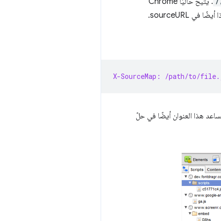
/
. يتيح حاليًا Chrome
X-SourceMap: /path/to/file.
ق، سيُعلم هذا المستخدِم بخريطة المصدر مكان البحث عن خريطة المصدر المرتبطة بملف JavaScript. يساعد هذا العنوان أيضًا في حلّ