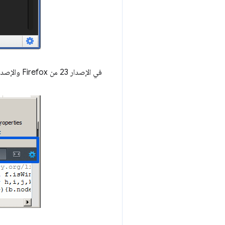
في الإصدار 23 من Firefox والإصدارات الأحدث، تكون خرائط المصدر مفعّلة تلقائيًا في أدوات المطوّرين المضمّنة.