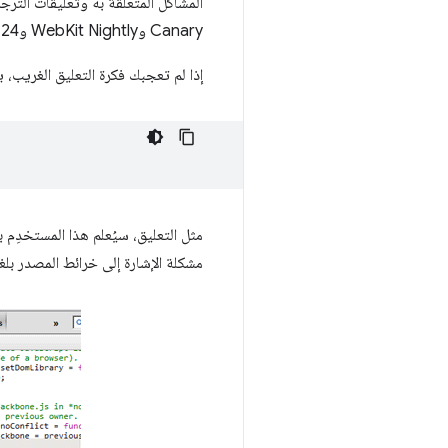
المشاكل المتعلقة به وتعليقات الترجمة المجمّعة
Canary وWebKit Nightly وFirefox 24 والإصدارات الأحدث التعليقات البرمجية الجديدة. يؤثر تغيير البنية هذا أيضًا في sourceURL.
إذا لم تعجبك فكرة التعليق الغريب، يمكنك ب
مشكلة الإشارة إلى خرائط المصدر بلغا