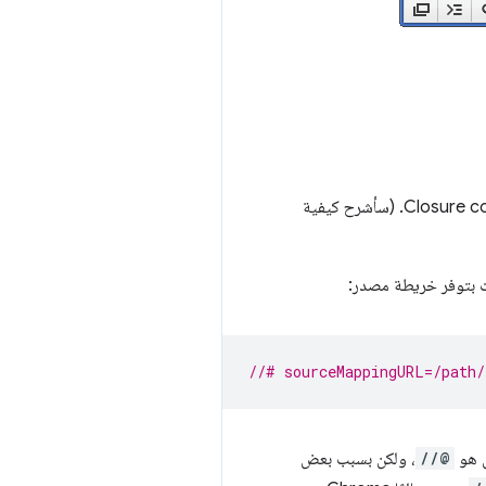
إنّ أداة التحويل أو التصغير الوحيدة لـ JavaScript التي تتيح حاليًا إنشاء خرائط المصدر هي أداة التحويل Closure compiler. (سأشرح كيفية
//# sourceMappingURL=/path/
ق هو
//@
، ولكن بسبب بعض