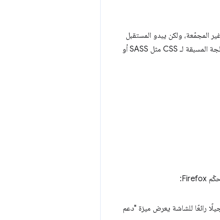
ر إلا بين JavaScript غير المضغوطة/المجمّعة وJavaScript المضغوطة/غير المجمّعة، ولكن يبدو المستقبل
مشرقًا مع الحديث عن لغات مُجمَّعة إلى JavaScript مثل CoffeeScript، وحتى إمكانية إضافة دعم لأدوات المعالجة المسبقة لـ CSS مثل SASS أو
راي كرومويل" من فريق GWT تسجيلًا رائعًا للشاشة يعرض ميزة "دعم