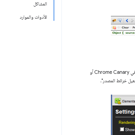
المشاكل
الأدوات والموارد
قبل الاطّلاع على عملية التنفيذ التالية لـ "خرائط المصدر" في الحياة الواقعية، تأكَّد من تفعيل ميزة "خرائط المصدر" في Chrome Canary أو