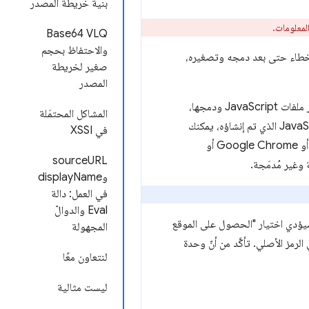
بنية خريطة المصدر
معلومات.
Base64 VLQ
والاحتفاظ بحجم
لأخطاء حتى بعد دمجه وتصغيره،
صغير لخريطة
المصدر
خرائط المصدر هي طريقة لربط ملف مجمّع/مصغّر بحالة لم يتم إنشاؤها. عند إنشاء إصدار للنشر، بالإضافة إلى تصغير ملفات JavaScript ودمجها،
المشاكل المحتمَلة
يمكنك إنشاء خريطة مصدر تحتوي على معلومات عن ملفاتك الأصلية. عند طلب رقم سطر وعمود معيّنَين في JavaScript الذي تم إنشاؤه، يمكنك
في XSSI
إجراء بحث في خريطة المصدر التي تعرض الموقع الأصلي. يمكن لأدوات المطوّرين (الإصدارات اليومية من WebKit أو Google Chrome أو
sourceURL
وdisplayName
في العمل: دالة
Eval والدوالّ
سيؤدي اختيار "الحصول على الموقع
المجهولة
مز الأصلي. تأكَّد من أنّ وحدة
لنتعاون معًا
ليست مثالية