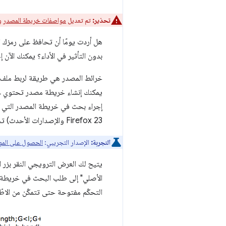
تحذير:
تم تعديل
مواصفات خريطة المصدر
ول
هل أردت يومًا أن تحافظ على رمزك ا
بدون التأثير في الأداء؟ يمكنك الآن
Firefox 23 والإصدارات الأحدث) تحليل خريطة المصدر تلقائيًا وجعلها تبدو كما لو كنت تستخدم ملفات غير مُكثَّفة وغير مُدمَجة.
التجربة:
الإصدار التجريبي:
الحصول على المو
يتيح لك العرض الترويجي النقر بزر 
الأصلي" إلى طلب البحث في خريطة ال
التحكّم مفتوحة حتى تتمكّن من الاطّ