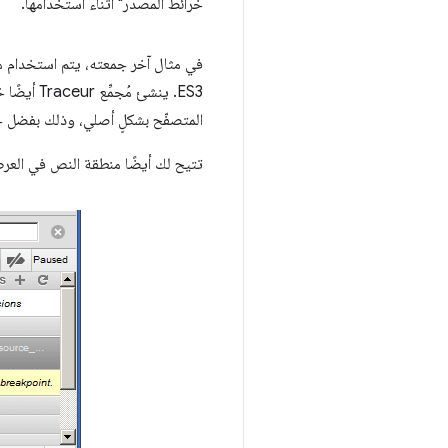
خرائط المصدر" أثناء استخدامها.
في مثال آخر جمعته، يتم استخدام 
ES3. ينشئ مُجمِّع Traceur أيضًا خريطة مصدر. اطّلِع على هذا
المتصفّح بشكلٍ أصلي، وذلك بفضل 
تتيح لك أيضًا منطقة النص في العرض الترويجي كتابة ES6 التي سيتم تجميعها على الفور وإن