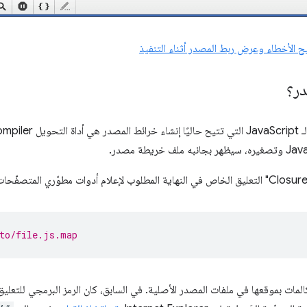
ر؟
to/file.js.map
المات بموقعها في ملفات المصدر الأصلية. في السابق، كان الرمز البرمجي للتعلي