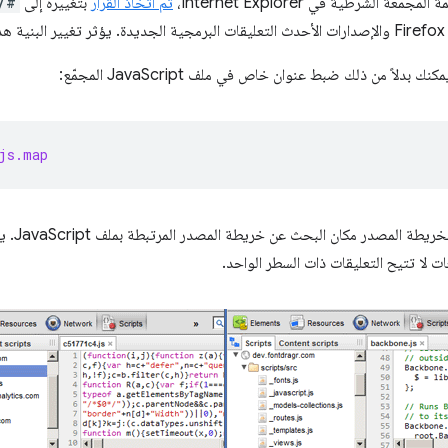
 الشَرطية في Internet Explorer،
تم اتخاذ القرار
بتغييره إلى
/#
دلاً من ذلك ضبط عنوان خاص في ملف JavaScript المجمّع:
js.map
مثل التعلي
ت لا تتيح التعليقات ذات السطر الواحد.