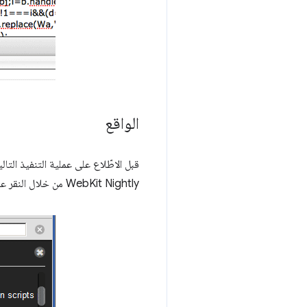
الواقع
WebKit Nightly من خلال النقر على رمز الترس في لوحة "أدوات المطوّر" ووضع علامة في المربّع بجانب خيار "تفعيل خرائط المصدر".