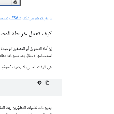
عرض توضيحي: كتابة ES6 وتصحيح الأخطاء وعرض ربط المصدر أثناء التنفيذ
كيف تعمل خريطة المصد
استخدامها لاحقًا). بعد دمج JavaScript وتصغيره، سيظهر بجانبه ملف خريطة مصدر.
في الوقت الحالي، لا يضيف "مجمّع Closure" التعليق الخاص في النهاية المطلوب لإعلام أدوات مطوّري المتصفّحات بتوفر خريطة مصدر:
يتيح ذلك لأدوات المطوّرين ربط المك