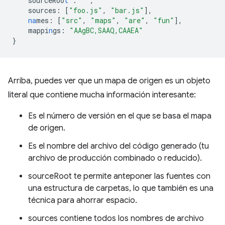
sourceRoo
t
:
""
,
sources
:
[
"foo.js"
,
"bar.js"
],
na
mes
:
[
"src"
,
"maps"
,
"are"
,
"fun"
],
mappi
n
gs
:
"AAgBC,SAAQ,CAAEA"
}
Arriba, puedes ver que un mapa de origen es un objeto
literal que contiene mucha información interesante:
Es el número de versión en el que se basa el mapa
de origen.
Es el nombre del archivo del código generado (tu
archivo de producción combinado o reducido).
sourceRoot te permite anteponer las fuentes con
una estructura de carpetas, lo que también es una
técnica para ahorrar espacio.
sources contiene todos los nombres de archivo