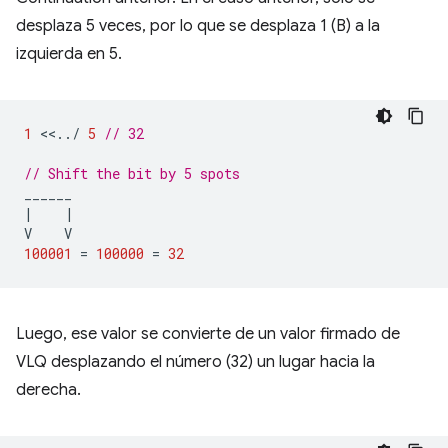
desplaza 5 veces, por lo que se desplaza 1 (B) a la
izquierda en 5.
1
<<
..
/
5
// 32
// Shift the bit by 5 spots
______
|
|
V
V
100001
=
100000
=
32
Luego, ese valor se convierte de un valor firmado de
VLQ desplazando el número (32) un lugar hacia la
derecha.