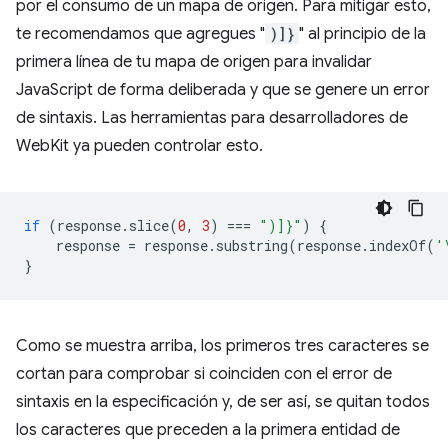
por el consumo de un mapa de origen. Para mitigar esto,
te recomendamos que agregues "
)]}
" al principio de la
primera línea de tu mapa de origen para invalidar
JavaScript de forma deliberada y que se genere un error
de sintaxis. Las herramientas para desarrolladores de
WebKit ya pueden controlar esto.
if
(
response
.
slice
(
0
,
3
)
===
")]}"
)
{
response
=
response
.
substring
(
response
.
indexOf
(
'
}
Como se muestra arriba, los primeros tres caracteres se
cortan para comprobar si coinciden con el error de
sintaxis en la especificación y, de ser así, se quitan todos
los caracteres que preceden a la primera entidad de