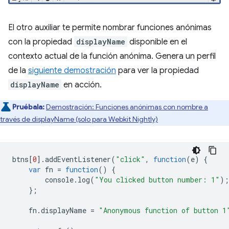
El otro auxiliar te permite nombrar funciones anónimas
con la propiedad
displayName
disponible en el
contexto actual de la función anónima. Genera un perfil
de la
siguiente demostración
para ver la propiedad
displayName
en acción.
Pruébala:
Demostración: Funciones anónimas con nombre a
través de displayName (solo para Webkit Nightly)
btns
[
0
].
addEventListener
(
"click"
,
function
(
e
)
{
var
fn
=
function
()
{
console
.
log
(
"You clicked button number: 1"
);
};
fn
.
displayName
=
"Anonymous function of button 1