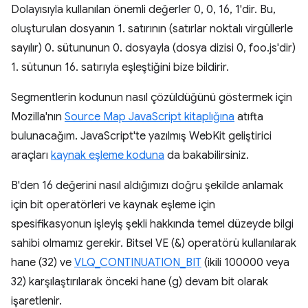
Dolayısıyla kullanılan önemli değerler 0, 0, 16, 1'dir. Bu,
oluşturulan dosyanın 1. satırının (satırlar noktalı virgüllerle
sayılır) 0. sütununun 0. dosyayla (dosya dizisi 0, foo.js'dir)
1. sütunun 16. satırıyla eşleştiğini bize bildirir.
Segmentlerin kodunun nasıl çözüldüğünü göstermek için
Mozilla'nın
Source Map JavaScript kitaplığına
atıfta
bulunacağım. JavaScript'te yazılmış WebKit geliştirici
araçları
kaynak eşleme koduna
da bakabilirsiniz.
B'den 16 değerini nasıl aldığımızı doğru şekilde anlamak
için bit operatörleri ve kaynak eşleme için
spesifikasyonun işleyiş şekli hakkında temel düzeyde bilgi
sahibi olmamız gerekir. Bitsel VE (&) operatörü kullanılarak
hane (32) ve
VLQ_CONTINUATION_BIT
(ikili 100000 veya
32) karşılaştırılarak önceki hane (g) devam bit olarak
işaretlenir.