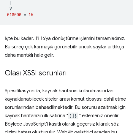
|
V
010000
=
16
İşte bu kadar. 1'i 16'ya dönüştürme işlemini tamamladınız.
Bu süreç çok karmaşık görünebilir ancak sayılar arttıkça
daha mantıklı hale gelir.
Olası XSSI sorunları
Spesifikasyonda, kaynak haritanın kullanılmasından
kaynaklanabilecek siteler arası komut dosyası dahil etme
sorunlarından bahsedilmektedir. Bu sorunu azaltmak için
kaynak haritanızın ilk satırına "
)]}
" eklemeniz önerilir.
Böylece JavaScript'i kasıtlı olarak geçersiz kılarak söz
dizimi hatası oluşturulur. WebKit geliştirici araçları bu