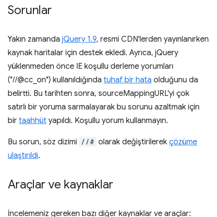
Sorunlar
Yakın zamanda
jQuery 1.9
, resmi CDN'lerden yayınlanırken
kaynak haritalar için destek ekledi. Ayrıca, jQuery
yüklenmeden önce IE koşullu derleme yorumları
("//@cc_on") kullanıldığında
tuhaf bir hata
olduğunu da
belirtti. Bu tarihten sonra, sourceMappingURL'yi çok
satırlı bir yoruma sarmalayarak bu sorunu azaltmak için
bir
taahhüt
yapıldı. Koşullu yorum kullanmayın.
Bu sorun, söz dizimi
//#
olarak değiştirilerek
çözüme
ulaştırıldı
.
Araçlar ve kaynaklar
İncelemeniz gereken bazı diğer kaynaklar ve araçlar: