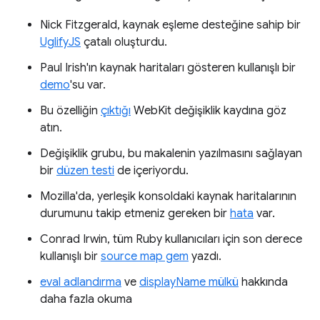
Nick Fitzgerald, kaynak eşleme desteğine sahip bir
UglifyJS
çatalı oluşturdu.
Paul Irish'ın kaynak haritaları gösteren kullanışlı bir
demo
'su var.
Bu özelliğin
çıktığı
WebKit değişiklik kaydına göz
atın.
Değişiklik grubu, bu makalenin yazılmasını sağlayan
bir
düzen testi
de içeriyordu.
Mozilla'da, yerleşik konsoldaki kaynak haritalarının
durumunu takip etmeniz gereken bir
hata
var.
Conrad Irwin, tüm Ruby kullanıcıları için son derece
kullanışlı bir
source map gem
yazdı.
eval adlandırma
ve
displayName mülkü
hakkında
daha fazla okuma