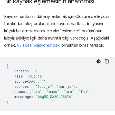
Bir kaynak eşlemesinin anatomisi
Kaynak haritasını daha iyi anlamak için Closure derleyicisi
tarafından oluşturulacak bir kaynak haritası dosyasını
küçük bir örnek olarak ele alıp "eşlemeler" bölümünün
işleyiş şekliyle ilgili daha ayrıntılı bilgi vereceğiz. Aşağıdaki
örnek,
V3 spesifikasyonundaki
örnekten biraz farklıdır.
{
versio
n
:
3
,
f
ile
:
"out.js"
,
sourceRoo
t
:
""
,
sources
:
[
"foo.js"
,
"bar.js"
],
na
mes
:
[
"src"
,
"maps"
,
"are"
,
"fun"
],
mappi
n
gs
:
"AAgBC,SAAQ,CAAEA"
}