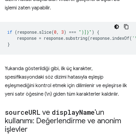
işlemi zaten yapabilir.
if
(
response
.
slice
(
0
,
3
)
===
")]}"
)
{
response
=
response
.
substring
(
response
.
indexOf
(
'
}
Yukarıda gösterildiği gibi, ilk üç karakter,
spesifikasyondaki söz dizimi hatasıyla eşleşip
eşleşmediğini kontrol etmek için dilimlenir ve eşleşirse ilk
yeni satır öğesine (\n) giden tüm karakterler kaldırılır.
source
URL
ve
display
Name
'un
kullanımı: Değerlendirme ve anonim
işlevler