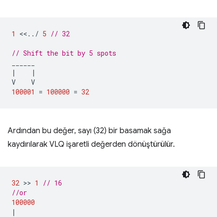
1
<<
..
/
5
// 32
// Shift the bit by 5 spots
______
|
|
V
V
100001
=
100000
=
32
Ardından bu değer, sayı (32) bir basamak sağa
kaydırılarak VLQ işaretli değerden dönüştürülür.
32
 >> 
1
// 16
//or
100000
|