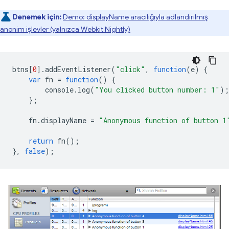
Denemek için:
Demo: displayName aracılığıyla adlandırılmış
anonim işlevler (yalnızca Webkit Nightly)
btns
[
0
].
addEventListener
(
"click"
,
function
(
e
)
{
var
fn
=
function
()
{
console
.
log
(
"You clicked button number: 1"
);
};
fn
.
displayName
=
"Anonymous function of button 1
return
fn
();
},
false
);