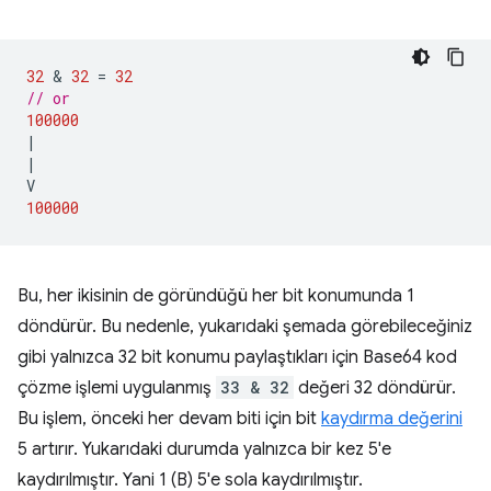
32
 & 
32
=
32
// or
100000
|
|
V
100000
Bu, her ikisinin de göründüğü her bit konumunda 1
döndürür. Bu nedenle, yukarıdaki şemada görebileceğiniz
gibi yalnızca 32 bit konumu paylaştıkları için Base64 kod
çözme işlemi uygulanmış
33 & 32
değeri 32 döndürür.
Bu işlem, önceki her devam biti için bit
kaydırma değerini
5 artırır. Yukarıdaki durumda yalnızca bir kez 5'e
kaydırılmıştır. Yani 1 (B) 5'e sola kaydırılmıştır.