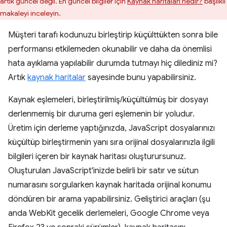
artık güncel değil. En güncel bilgiler için
Kaynak haritaları nedir?
başlıklı
makaleyi inceleyin.
Müşteri tarafı kodunuzu birleştirip küçülttükten sonra bile
performansı etkilemeden okunabilir ve daha da önemlisi
hata ayıklama yapılabilir durumda tutmayı hiç dilediniz mi?
Artık
kaynak haritalar
sayesinde bunu yapabilirsiniz.
Kaynak eşlemeleri, birleştirilmiş/küçültülmüş bir dosyayı
derlenmemiş bir duruma geri eşlemenin bir yoludur.
Üretim için derleme yaptığınızda, JavaScript dosyalarınızı
küçültüp birleştirmenin yanı sıra orijinal dosyalarınızla ilgili
bilgileri içeren bir kaynak haritası oluşturursunuz.
Oluşturulan JavaScript'inizde belirli bir satır ve sütun
numarasını sorgularken kaynak haritada orijinal konumu
döndüren bir arama yapabilirsiniz. Geliştirici araçları (şu
anda WebKit gecelik derlemeleri, Google Chrome veya