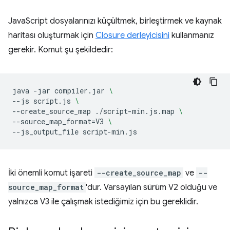
JavaScript dosyalarınızı küçültmek, birleştirmek ve kaynak
haritası oluşturmak için
Closure derleyicisini
kullanmanız
gerekir. Komut şu şekildedir:
java
-jar
compiler.jar
\
--js
script.js
\
--create_source_map
./script-min.js.map
\
--source_map_format
=
V3
\
--js_output_file
İki önemli komut işareti
--create_source_map
ve
--
source_map_format
'dur. Varsayılan sürüm V2 olduğu ve
yalnızca V3 ile çalışmak istediğimiz için bu gereklidir.