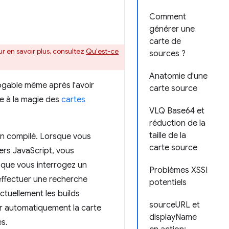
Comment
générer une
carte de
our en savoir plus, consultez
Qu'est-ce
sources ?
Anatomie d'une
bogable même après l'avoir
carte source
ce à la magie des
cartes
VLQ Base64 et
réduction de la
taille de la
n compilé. Lorsque vous
carte source
ers JavaScript, vous
rsque vous interrogez un
Problèmes XSSI
effectuer une recherche
potentiels
ctuellement les builds
sourceURL et
er automatiquement la carte
displayName
és.