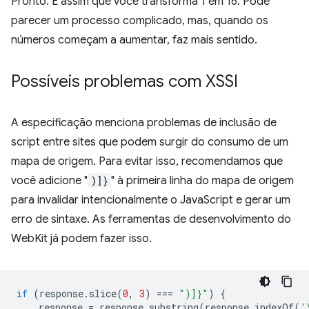
Pronto. É assim que você transforma 1 em 16. Pode
parecer um processo complicado, mas, quando os
números começam a aumentar, faz mais sentido.
Possíveis problemas com XSSI
A especificação menciona problemas de inclusão de
script entre sites que podem surgir do consumo de um
mapa de origem. Para evitar isso, recomendamos que
você adicione "
)]}
" à primeira linha do mapa de origem
para invalidar intencionalmente o JavaScript e gerar um
erro de sintaxe. As ferramentas de desenvolvimento do
WebKit já podem fazer isso.
if
(
response
.
slice
(
0
,
3
)
===
")]}"
)
{
response
=
response
.
substring
(
response
.
indexOf
(
'