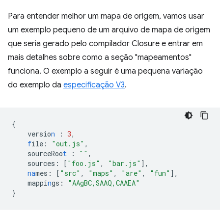
Para entender melhor um mapa de origem, vamos usar
um exemplo pequeno de um arquivo de mapa de origem
que seria gerado pelo compilador Closure e entrar em
mais detalhes sobre como a seção "mapeamentos"
funciona. O exemplo a seguir é uma pequena variação
do exemplo da
especificação V3
.
{
versio
n
:
3
,
f
ile
:
"out.js"
,
sourceRoo
t
:
""
,
sources
:
[
"foo.js"
,
"bar.js"
],
na
mes
:
[
"src"
,
"maps"
,
"are"
,
"fun"
],
mappi
n
gs
:
"AAgBC,SAAQ,CAAEA"
}