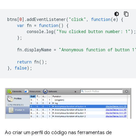
btns
[
0
].
addEventListener
(
"click"
,
function
(
e
)
{
var
fn
=
function
()
{
console
.
log
(
"You clicked button number: 1"
);
};
fn
.
displayName
=
"Anonymous function of button 1
return
fn
();
},
false
);
Ao criar um perfil do código nas ferramentas de