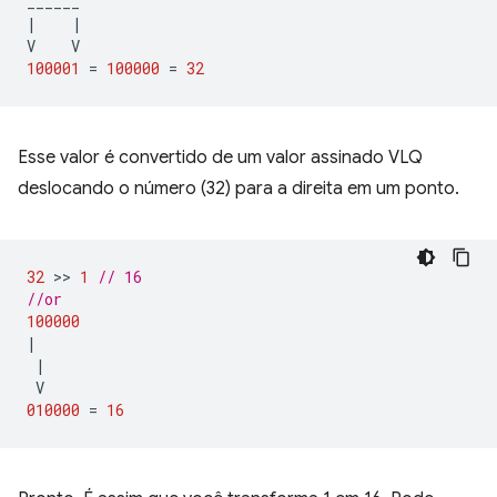
______
|
|
V
V
100001
=
100000
=
32
Esse valor é convertido de um valor assinado VLQ
deslocando o número (32) para a direita em um ponto.
32
 >> 
1
// 16
//or
100000
|
|
V
010000
=
16