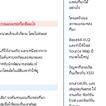
แหล่งที่มาได้
อย่างไร
โครงสร้างขอ
่
การแมปแหล่งที่มาคืออะไร
งการแมปแหล่ง
ที่มา
ีขนาดเล็กแล้วก็ตาม โดยไม่ส่งผล
Base64 VLQ
และทำให้ไฟล์
ชันที่ใช้งานจริง นอกเหนือจากการ
Source Map มี
ขนาดไม่ใหญ่
 เมื่อค้นหาบรรทัดและหมายเลข
สําหรับนักพัฒนาซอฟต์แวร์
ปัญหาที่อาจเกิด
าโดยอัตโนมัติและทําให้ดู
ขึ้นเกี่ยวกับ XSSI
sourceURL และ
displayName ใช้
งานจริง: ฟังก์ชัน
่งเดิม" จะค้นหาแผนที่แหล่งที่มา
Eval และฟังก์ชัน
เพื่อให้คุณเห็นเอาต์พุต