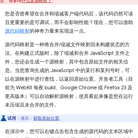
息，请参阅
什么是源映射？
。
您是否曾希望在合并和缩减客户端代码后，该代码仍然可读
且更重要的是可调试，而不会影响性能？现在，您可以借助
源代码映射
的神奇力量来实现这一点。
源代码映射是一种将合并/缩减文件映射回未构建状态的方
法。在构建正式版时，除了缩减和合并 JavaScript 文件之
外，您还会生成一个源映射，其中包含原始文件的相关信
息。当您查询生成的 JavaScript 中的某行和某列号时，可
以在源映射中进行查找，以返回原始位置。开发者工具（目
前为 WebKit 每夜 build、Google Chrome 或 Firefox 23 及
更高版本）可以自动解析源映射，使其看起来像是您在运行
未压缩且未合并的文件。
试用
：演示：
获取原始位置
。
在演示中，您可以右键点击包含生成的源代码的文本区域中