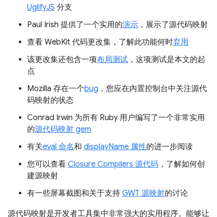
UglifyJS
分支
Paul Irish 提供了一个实用的
演示
，展示了源代码映射
查看 WebKit 代码更改集，了解此功能何时
弃用
该更改集还包含一项
布局测试
，这项测试是本文的起
点
Mozilla 存在一个
bug
，您应在内置控制台中关注源代
码映射的状态
Conrad Irwin 为所有 Ruby 用户编写了一个非常实用
的
源代码映射 gem
有关
eval 命名
和
displayName 属性
的进一步阅读
您可以查看
Closure Compilers 源代码
，了解如何创
建源映射
有一些屏幕截图和关于支持
GWT 源映射
的讨论
源代码映射是开发者工具集中非常强大的实用程序。能够让