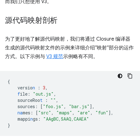
而我们只想使用 V3。
源代码映射剖析
为了更好地了解源代码映射，我们将通过 Closure 编译器
生成的源代码映射文件的示例来详细介绍“映射”部分的运作
方式。以下示例与
V3 规范
示例略有不同。
{
versio
n
:
3
,
f
ile
:
"out.js"
,
sourceRoo
t
:
""
,
sources
:
[
"foo.js"
,
"bar.js"
],
na
mes
:
[
"src"
,
"maps"
,
"are"
,
"fun"
],
mappi
n
gs
:
"AAgBC,SAAQ,CAAEA"
}