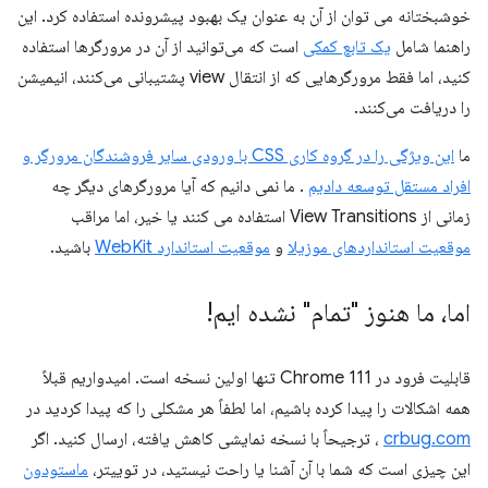
خوشبختانه می توان از آن به عنوان یک بهبود پیشرونده استفاده کرد. این
راهنما شامل
یک تابع کمکی
است که می‌توانید از آن در مرورگرها استفاده
کنید، اما فقط مرورگرهایی که از انتقال view پشتیبانی می‌کنند، انیمیشن
را دریافت می‌کنند.
ما
این ویژگی را در گروه کاری CSS با ورودی سایر فروشندگان مرورگر و
افراد مستقل توسعه دادیم
. ما نمی دانیم که آیا مرورگرهای دیگر چه
زمانی از View Transitions استفاده می کنند یا خیر، اما مراقب
موقعیت استانداردهای موزیلا
و
موقعیت استاندارد WebKit
باشید.
اما، ما هنوز "تمام" نشده ایم!
قابلیت فرود در Chrome 111 تنها اولین نسخه است. امیدواریم قبلاً
همه اشکالات را پیدا کرده باشیم، اما لطفاً هر مشکلی را که پیدا کردید در
crbug.com
، ترجیحاً با نسخه نمایشی کاهش یافته، ارسال کنید. اگر
این چیزی است که شما با آن آشنا یا راحت نیستید، در توییتر،
ماستودون