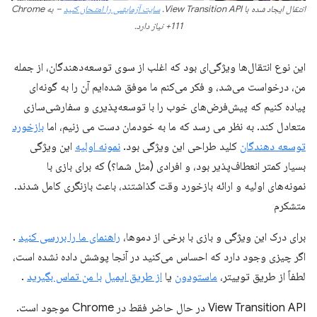
انتقال ایجاد شده با View Transition API.
سایت آزمایشی را امتحان کنید
– به Chrome
111+ نیاز دارد.
این نوع انتقال‌ها ویژگی‌ای بود که اغلب از سوی توسعه‌دهندگان، از جمله
من، درخواست می‌شد، و فکر می‌کنم ما موفق شده‌ایم آن را به گونه‌ای
پیاده کنیم که پیش‌فرض‌های خوب را با توسعه‌پذیری و سفارشی‌سازی
متعادل کند. به نظر می رسد که ما به خودمان دست می زنیم، اما
بازخورد
توسعه دهندگان
کلید طراحی این ویژگی بود.
نمونه اولیه
این ویژگی
بسیار کمتر انعطاف‌پذیر بود، و افرادی (مثل شما؟) که برای بازی با
نمونه‌های اولیه و ارائه بازخورد وقت گذاشتند، باعث بازنگری کامل شدند.
متشکرم
برای درک این ویژگی و بازی با برخی از دموها،
راهنمای ما را بررسی کنید
.
اگر چیزی وجود دارد که احساس می‌کنید در آنجا پوشش داده نشده است،
لطفاً از طریق توییتر،
ماستودون
یا
از طریق ایمیل
با من تماس بگیرید
.
View Transition API در حال حاضر فقط در Chrome موجود است.