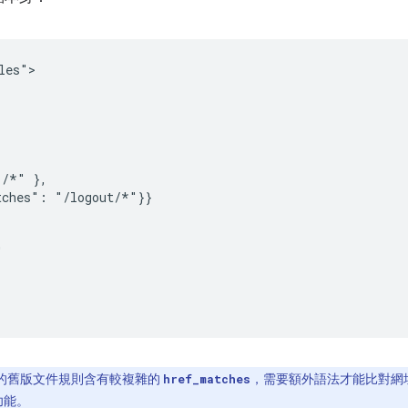
es">

/*" },

ches": "/logout/*"}}



的舊版文件規則含有較複雜的
，需要額外語法才能比對網址
href_matches
功能。