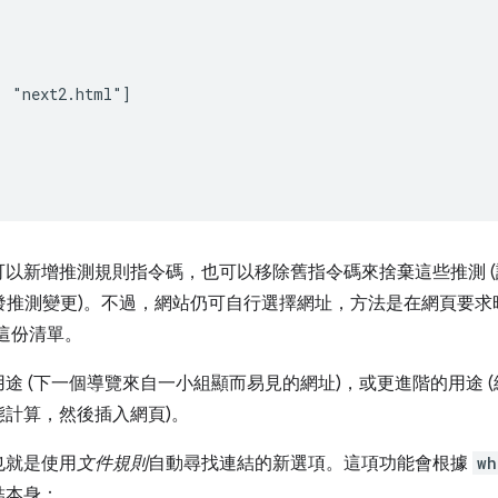
 "next2.html"]

以新增推測規則指令碼，也可以移除舊指令碼來捨棄這些推測 
發推測變更)。不過，網站仍可自行選擇網址，方法是在網頁要求
建立這份清單。
途 (下一個導覽來自一小組顯而易見的網址)，或更進階的用途 
計算，然後插入網頁)。
也就是使用
文件規則
自動尋找連結的新選項。這項功能會根據
wh
結本身：