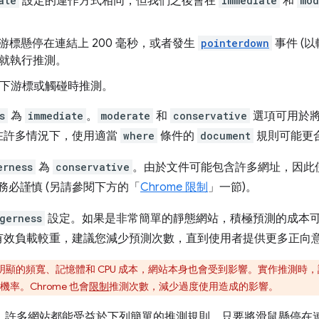
ate
設定的運作方式相同，但我們之後會在
immediate
和
mod
游標懸停在連結上 200 毫秒，或者發生
pointerdown
事件 (
麼就執行推測。
下游標或觸碰時推測。
s
為
immediate
。
moderate
和
conservative
選項可用於
在許多情況下，使用適當
where
條件的
document
規則可能更
erness
為
conservative
。由於文件可能包含許多網址，因此
務必謹慎 (另請參閱下方的「
Chrome 限制
」一節)。
gerness
設定。如果是非常簡單的靜態網站，積極預測的成本
有效負載較重，建議您減少預測次數，直到使用者提供更多正向
顯的頻寬、記憶體和 CPU 成本，網站本身也會受到影響。實作推測時
率。Chrome 也會
限制
推測次數，減少過度使用造成的影響。
，許多網站都能受益於下列簡單的推測規則，只要將滑鼠懸停在