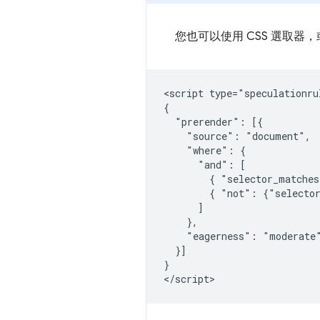
您也可以使用 CSS 選取器，
<script type="speculationrul
{

  "prerender": [{

    "source": "document",

    "where": {

      "and": [

        { "selector_matches
        { "not": {"selector
      ]

    },

    "eagerness": "moderate"
  }]

}
