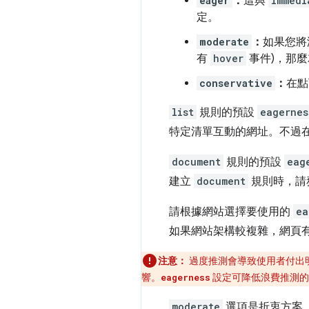
eager
：
這與
immedi
定。
moderate
：
如果您將
有
hover
事件)，那
conservative
：
在點
list
規則的預設
eagernes
特定清單互動的網址。不過
document
規則的預設
eag
建立
document
規則時，請
請根據網站選擇要使用的
ea
如果網站架構較複雜，網頁
注意：
過度推測會導致使用者付出明
響。
設定可降低浪費推測的機
eagerness
moderate
選項是折衷方案