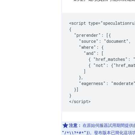
<script type="speculationrul
{

  "prerender": [{

    "source": "document",

    "where": {

      "and": [

        { "href_matches": "
        { "not": {"href_mat
      ]

    },

    "eagerness": "moderate"
  }]

}

注意：
在原始伺服器試用期間提供
)。發布版本已簡化這項
"/*\\?*#*"}