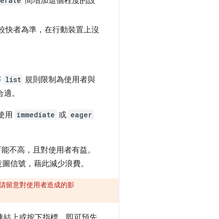
erate
間增加這個程度的設
以較快者為準，在行動裝置上沒
將
list
規則限制為使用者與
合適。
使用
immediate
或
eager
可能不高，且對使用者有益。
意圖信號，藉此減少浪費。
，請留意對使用者造成的影
連結上或按下指標，即可預先