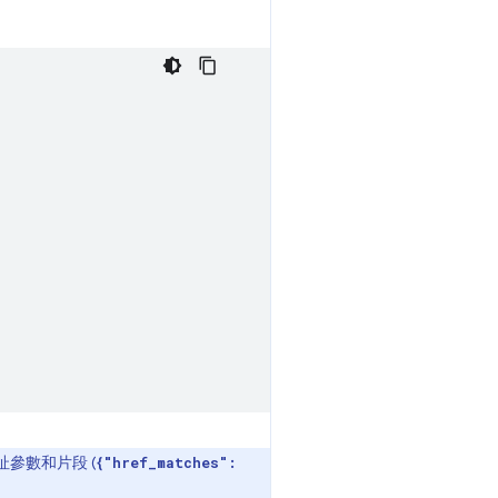
參數和片段 (
{"href_matches":