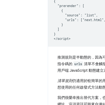
{

  "prerender": [

    {

      "source": "list",

      "urls": ["next.html",
    }

  ]

}

推測規則是半動態的，因為可
指令碼的
urls
清單不會觸
用戶端 JavaScript 動態
清單規則
仍適用於較簡單的用
想使用的任何啟發式方法動態
我們很榮幸推出替代方案，
網址。這項資訊可能來自連