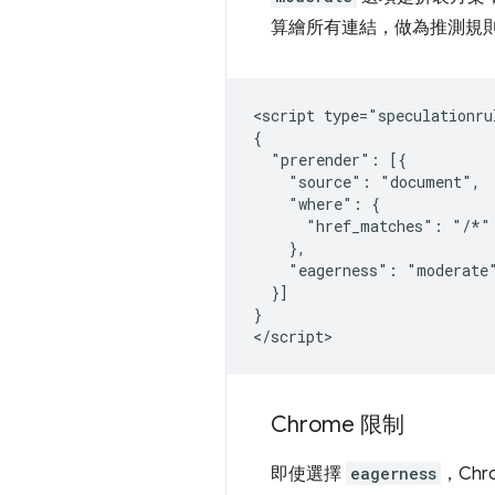
算繪所有連結，做為推測規
<script type="speculationrul
{

  "prerender": [{

    "source": "document",

    "where": {

      "href_matches": "/*"

    },

    "eagerness": "moderate"
  }]

}

Chrome 限制
即使選擇
eagerness
，Ch