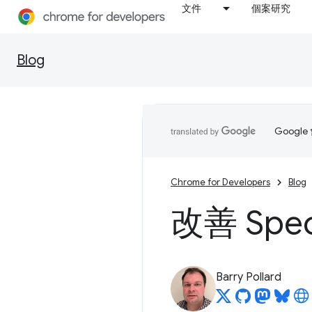
文件
個案研究
Blog
Goog
Chrome for Developers
Blog
改善 Specu
Barry Pollard