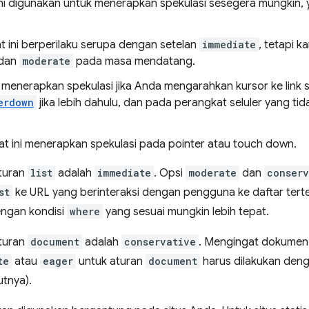
ni digunakan untuk menerapkan spekulasi sesegera mungkin, y
kat ini berperilaku serupa dengan setelan
immediate
, tetapi 
dan
moderate
pada masa mendatang.
i menerapkan spekulasi jika Anda mengarahkan kursor ke link s
erdown
jika lebih dahulu, dan pada perangkat seluler yang t
at ini menerapkan spekulasi pada pointer atau touch down.
aturan
list
adalah
immediate
. Opsi
moderate
dan
conserv
st
ke URL yang berinteraksi dengan pengguna ke daftar tert
ngan kondisi
where
yang sesuai mungkin lebih tepat.
aturan
document
adalah
conservative
. Mengingat dokumen 
te
atau
eager
untuk aturan
document
harus dilakukan dengan
utnya).