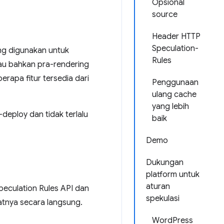
Opsional
source
Header HTTP
Speculation-
g digunakan untuk
Rules
au bahkan pra-rendering
rapa fitur tersedia dari
Penggunaan
ulang cache
yang lebih
eploy dan tidak terlalu
baik
Demo
Dukungan
platform untuk
aturan
eculation Rules API dan
spekulasi
tnya secara langsung.
WordPress