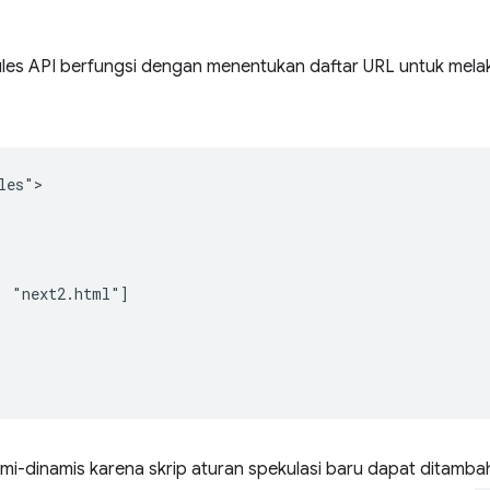
ules API berfungsi dengan menentukan daftar URL untuk mel
es">

 "next2.html"]

emi-dinamis karena skrip aturan spekulasi baru dapat ditamba