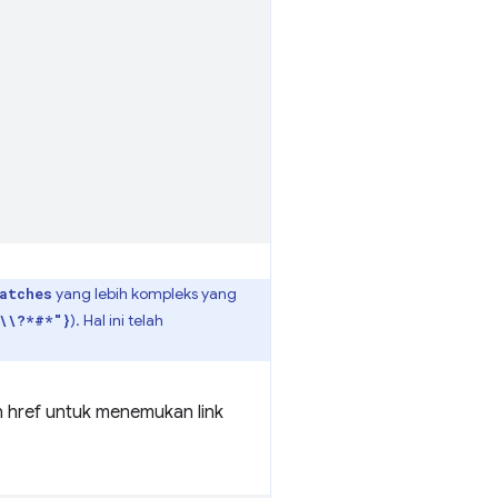
yang lebih kompleks yang
atches
). Hal ini telah
\\?*#*"}
n href untuk menemukan link