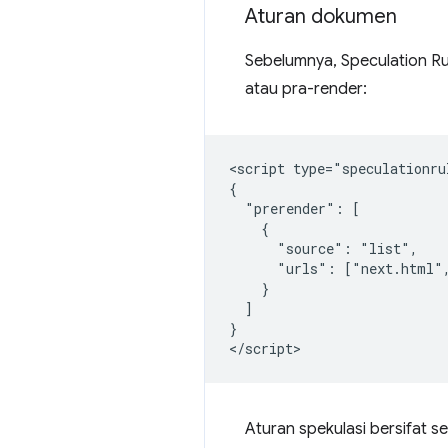
Aturan dokumen
Sebelumnya, Speculation R
atau pra-render:
<script type="speculationrul
{

  "prerender": [

    {

      "source": "list",

      "urls": ["next.html",
    }

  ]

}

Aturan spekulasi bersifat s