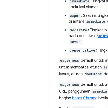
immediate
:
Tingkat i
spekulasi diamati.
eager
:
Saat ini, ting
di antara
immediate
moderate
:
Tingkat in
pada peristiwa
point
hover
).
conservative
:
Tingk
eagerness
default untuk 
untuk membatasi aturan
li
kasus, aturan
document
de
eagerness
default untuk 
URL, penggunaan
immedia
bagian
batas Chrome
berik