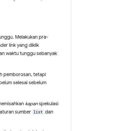
tunggu. Melakukan pra-
r link yang diklik
ngan waktu tunggu sebanyak
ah pemborosan, tetapi
 belum selesai sebelum
 memisahkan
kapan
spekulasi
 aturan sumber
list
dan