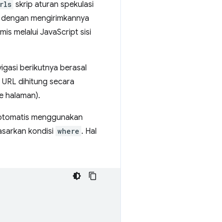
rls
skrip aturan spekulasi
ik dengan mengirimkannya
s melalui JavaScript sisi
igasi berikutnya berasal
r URL dihitung secara
ke halaman).
k otomatis menggunakan
dasarkan kondisi
where
. Hal