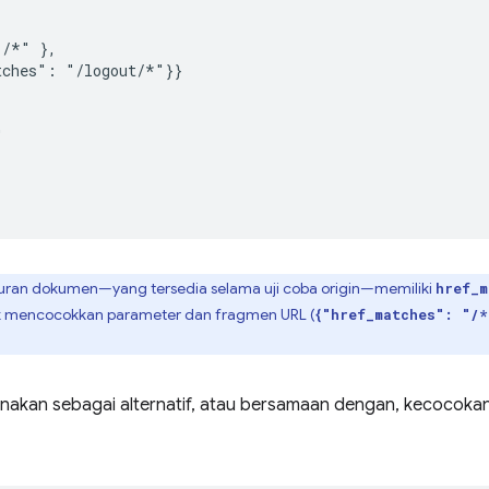
/*" },

ches": "/logout/*"}}



turan dokumen—yang tersedia selama uji coba origin—memiliki
href_m
k mencocokkan parameter dan fragmen URL (
{"href_matches": "/*
unakan sebagai alternatif, atau bersamaan dengan, kecocoka