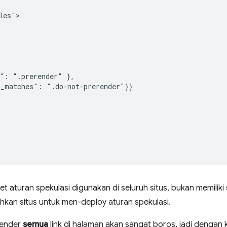
es">

": ".prerender" },

_matches": ".do-not-prerender"}}



t aturan spekulasi digunakan di seluruh situs, bukan memiliki 
kan situs untuk men-deploy aturan spekulasi.
render
semua
link di halaman akan sangat boros, jadi dengan