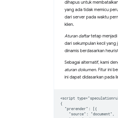
dihapus untuk membatalkan
yang ada tidak memicu peru
dari server pada waktu perm
klien.
Aturan daftar
tetap menjadi 
dari sekumpulan kecil yang 
dinamis berdasarkan heuristi
Sebagai alternatif, kami d
aturan dokumen
. Fitur ini
ini dapat didasarkan pada lin
<script type="speculationrul
{

  "prerender": [{

    "source": "document",
