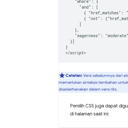
    "where": {

      "and": [

        { "href_matches": "
        { "not": {"href_mat
      ]

    },

    "eagerness": "moderate"
  }]

}

Catatan:
Versi sebelumnya dari a
memerlukan sintaksis tambahan untu
disederhanakan dalam versi rilis.
Pemilih CSS juga dapat dig
di halaman saat ini: