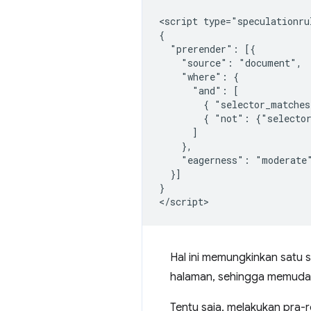
<script type="speculationrul
{

  "prerender": [{

    "source": "document",

    "where": {

      "and": [

        { "selector_matches
        { "not": {"selector
      ]

    },

    "eagerness": "moderate"
  }]

}

Hal ini memungkinkan satu se
halaman, sehingga memudah
Tentu saja, melakukan pra-