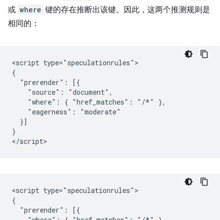
或
where
键的存在推断出该键。因此，这两个推测规则是
相同的：
<script type="speculationrules">

{

  "prerender": [{

    "source": "document",

    "where": { "href_matches": "/*" },

    "eagerness": "moderate"

  }]

}

<script type="speculationrules">

{

  "prerender": [{

    "where": { "href_matches": "/*" },
