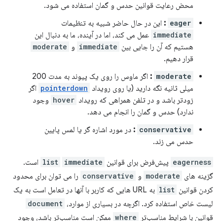
محض رعایت قوانین حدس و گمان استفاده می شود.
eager
:
این در حال حاضر شبیه به تنظیمات
immediate
عمل می کند، اما در آینده، ما به دنبال این
هستیم که آن را جایی بین
immediate
و
moderate
​​
قرار دهیم.
moderate
​​:
اگر ماوس را روی یک پیوند به مدت 200
میلی ثانیه نگه دارید (یا روی رویداد
pointerdown
اگر
زودتر باشد و در تلفن همراهی که رویداد
hover
وجود
ندارد) حدس و گمان را انجام می دهد.
conservative
:
در مورد اشاره گر یا لمس پایین
حدس می زند.
eagerness
پیش‌فرض برای قوانین
immediate
list
است.
گزینه های
moderate
​​و
conservative
را می توان برای محدود
کردن قوانین
list
به URL هایی که کاربر با آنها در تعامل است به یک
لیست خاص استفاده کرد. اگرچه در بسیاری از موارد،
document
قوانین با شرایط مناسب‌تر
where
ممکن است مناسب‌تر باشد، وجود