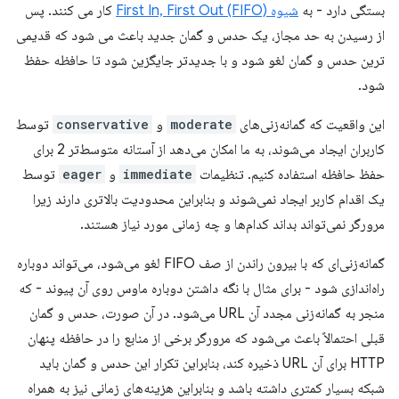
بستگی دارد - به
شیوه First In, First Out (FIFO)
کار می کنند. پس
از رسیدن به حد مجاز، یک حدس و گمان جدید باعث می شود که قدیمی
ترین حدس و گمان لغو شود و با جدیدتر جایگزین شود تا حافظه حفظ
شود.
این واقعیت که گمانه‌زنی‌های
moderate
و
conservative
توسط
کاربران ایجاد می‌شوند، به ما امکان می‌دهد از آستانه متوسط‌تر 2 برای
حفظ حافظه استفاده کنیم. تنظیمات
immediate
و
eager
توسط
یک اقدام کاربر ایجاد نمی‌شوند و بنابراین محدودیت بالاتری دارند زیرا
مرورگر نمی‌تواند بداند کدام‌ها و چه زمانی مورد نیاز هستند.
گمانه‌زنی‌ای که با بیرون راندن از صف FIFO لغو می‌شود، می‌تواند دوباره
راه‌اندازی شود - برای مثال با نگه داشتن دوباره ماوس روی آن پیوند - که
منجر به گمانه‌زنی مجدد آن URL می‌شود. در آن صورت، حدس و گمان
قبلی احتمالاً باعث می‌شود که مرورگر برخی از منابع را در حافظه پنهان
HTTP برای آن URL ذخیره کند، بنابراین تکرار این حدس و گمان باید
شبکه بسیار کمتری داشته باشد و بنابراین هزینه‌های زمانی نیز به همراه