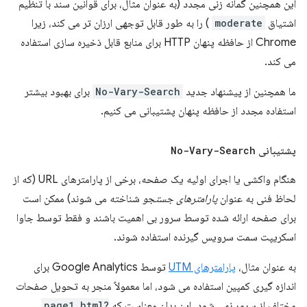
این همچنین گمانه زنی مجدد (به عنوان مثال، برای قوانین سند با تنظیم
اشتیاق
moderate
) را به طور قابل توجهی ارزان تر می کند، زیرا
Chrome از حافظه پنهان HTTP برای منابع قابل ذخیره سازی استفاده
می کند.
ما همچنین از پیشنهاد جدید
No-Vary-Search
برای بهبود بیشتر
استفاده مجدد از حافظه پنهان پشتیبانی می کنیم.
پشتیبانی
No-Vary-Search
هنگام واکشی یا اجرای اولیه یک صفحه، برخی از پارامترهای URL (که از
لحاظ فنی به عنوان
پارامترهای جستجو
شناخته می شوند) ممکن است
برای صفحه ارائه شده توسط سرور بی اهمیت باشند و فقط توسط جاوا
اسکریپت سمت سرویس گیرنده استفاده شوند.
به عنوان مثال،
پارامترهای UTM
توسط Google Analytics برای
اندازه گیری کمپین استفاده می شود، اما معمولاً منجر به تحویل صفحات
مختلف از سرور نمی شود. این بدان معناست که
page1.html?