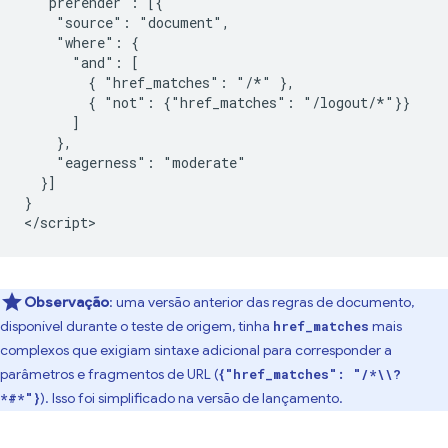
  "prerender": [{

    "source": "document",

    "where": {

      "and": [

        { "href_matches": "/*" },

        { "not": {"href_matches": "/logout/*"}}

      ]

    },

    "eagerness": "moderate"

  }]

}

Observação
:
uma versão anterior das regras de documento,
disponível durante o teste de origem, tinha
mais
href_matches
complexos que exigiam sintaxe adicional para corresponder a
parâmetros e fragmentos de URL (
{"href_matches": "/*\\?
). Isso foi simplificado na versão de lançamento.
*#*"}