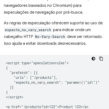
navegadores baseados no Chromium) para
especulações de navegação por pré-busca.
As regras de especulação oferecem suporte ao uso de
expects_no_vary_search
para indicar onde um
cabeçalho HTTP
No-Vary-Search
deve ser retornado.
Isso ajuda a evitar downloads desnecessários.
<script type="speculationrules">

{

  "prefetch": [{

    "urls": ["/products"],

    "expects_no_vary_search": "params=(\"id\")"

  }]

}

</script>

<a href="/products?id=123">Product 123</a>
