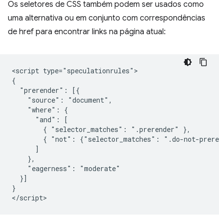
Os seletores de CSS também podem ser usados como
uma alternativa ou em conjunto com correspondências
de href para encontrar links na página atual:
<script type="speculationrules">

{

  "prerender": [{

    "source": "document",

    "where": {

      "and": [

        { "selector_matches": ".prerender" },

        { "not": {"selector_matches": ".do-not-prere
      ]

    },

    "eagerness": "moderate"

  }]

}
