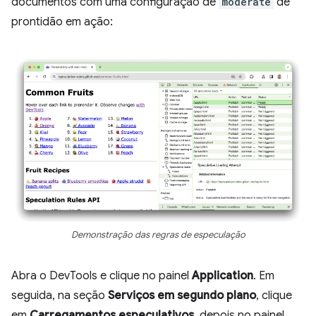
documentos com uma configuração de
moderate
de
prontidão em ação:
Demonstração das regras de especulação
Abra o DevTools e clique no painel
Application
. Em
seguida, na seção
Serviços em segundo plano
, clique
em
Carregamentos especulativos
, depois no painel