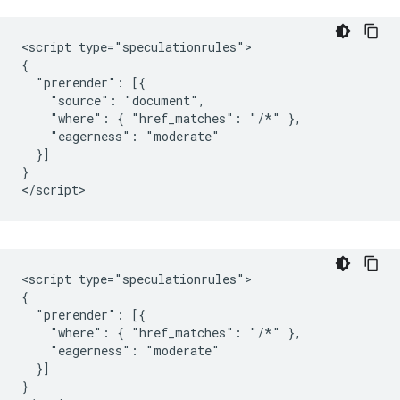
<script type="speculationrules">

{

  "prerender": [{

    "source": "document",

    "where": { "href_matches": "/*" },

    "eagerness": "moderate"

  }]

}

<script type="speculationrules">

{

  "prerender": [{

    "where": { "href_matches": "/*" },

    "eagerness": "moderate"

  }]

}
