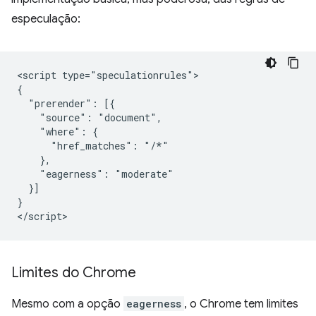
especulação:
<script type="speculationrules">

{

  "prerender": [{

    "source": "document",

    "where": {

      "href_matches": "/*"

    },

    "eagerness": "moderate"

  }]

}

Limites do Chrome
Mesmo com a opção
eagerness
, o Chrome tem limites